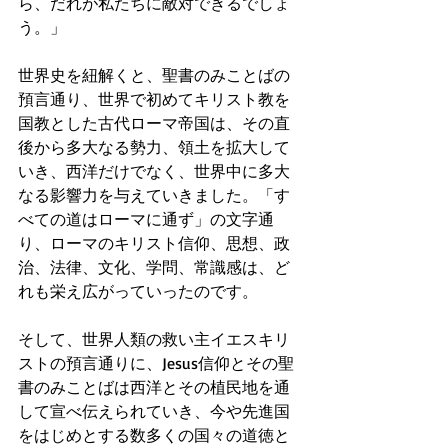
ら、だれが私たちに敵対できるでしょ
う。」
世界史を紐解くと、聖書のみことばの
預言通り、世界で初めてキリスト教を
国教とした古代ローマ帝国は、その直
後から多大なる勢力、領土を拡大して
いき、西洋だけでなく、世界中に多大
なる影響力を与えていきました。「す
べての道はローマに通ず」の文字通
り、ローマのキリスト信仰、思想、政
治、法律、文化、学問、常識感は、ど
れも栄え広がっていったのです。
そして、世界人類の救い主イエスキリ
ストの預言通りに、Jesus信仰とその聖
書のみことばは西洋とその植民地を通
して宣べ伝えられていき、今や先進国
をはじめとする数多くの国々の道徳と