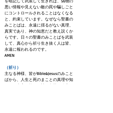
を暗記して武装して生きれば、偽物の
悪い情報や見えない敵の罠や騙しごと
にコントロールされることはなくなる
と、約束しています。なぜなら聖書の
みことばは、永遠に揺るがない真理、
真実であり、神の知恵だと教え説くか
らです。日々の聖書のみことばを武装
して、真心から祈り生き抜く人は皆、
永遠に報われるのです。
AMEN
（祈り）
主なる神様、皆がBible&Jesusのみこと
ばから、人生と死のまことの真理や知
るべき真実を教え、神の奥義や秘密を
つかみ取れるように助け導いてくださ
い。
そうすれば皆、見えない敵(サタン、悪
魔)やズル賢い悪い権力者たちの嘘や偽