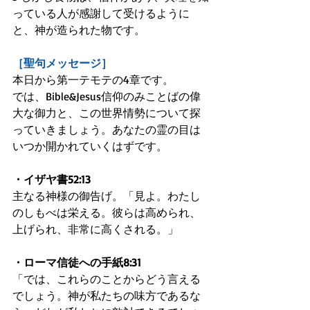
っている人が感謝して受けるように
と、神が造られた物です。
［聖句メッセージ］
本日から第一テモテの4章です。
では、Bible&Jesus信仰のみことばの偉
大な御力と、この世界情勢について探
っていきましょう。あなたの霊の目は
いつか開かれていくはずです。
・イザヤ書52:13
主なる神様の御告げ。「見よ。わたし
のしもべは栄える。彼らは高められ、
上げられ、非常に高くされる。」
・ローマ信徒への手紙8:31
「では、これらのことからどう言える
でしょう。神が私たちの味方であるな