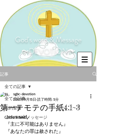
God's word & Message
〜DEVOTION〜
記事
全ての記事
sgbc-devotion
全ての記事
2017年9月15日
読了時間: 5分
第一テモテの手紙4:1~3
新約聖書
 Jesus said,
God's Word メッセージ
『主に不可能はありません』
『あなたの罪は赦された』