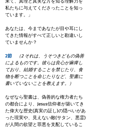
来て、真理と真実な方を知る理解力を
私たちに与えてくださったことを知っ
ています。」
あなたは、今まであなたが目や耳にし
てきた情報がすべて正しいと勘違いし
ていませんか？
2節　
（2 それは、うそつきどもの偽善
によるものです。彼らは良心が麻痺し
ており、結婚することを禁じたり、食
物を断つことを命じたりなど、聖書に
書いていないことを教えます。）
なぜなら聖書は、偽善的な権力者たち
の都合により、Jesus信仰者が築いてき
た偉大な歴史(真実の証し)の隠ぺいがあ
った現実や、見えない敵(サタン、悪霊)
が人間の欲望と罪悪を支配しているこ