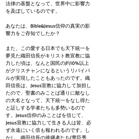
法律の基盤となって、世界中に影響力
を及ぼしているのです。
あなたは、Bible&Jesus信仰の真実の影
響力をご存知でしたか？
また、この愛する日本でも天下統一を
夢見た織田信長がキリスト教宣教に協
力した頃は、なんと国民の約10%以上
がクリスチャンになるというリバイバ
ルが実現したこともあったのです。織
田信長は、Jesus宣教に協力して加担し
たので、聖書のみことば通りに敵なし
の大名となって、天下統一をなし得た
と証しする学者たちも多勢いるので
す。Jesus信仰のみことばを信じて、
Jesus宣教に協力して生きる人は皆、必
ず永遠にいく倍も報われるのです。し
かし、織田信長の後継者たち(豊臣秀