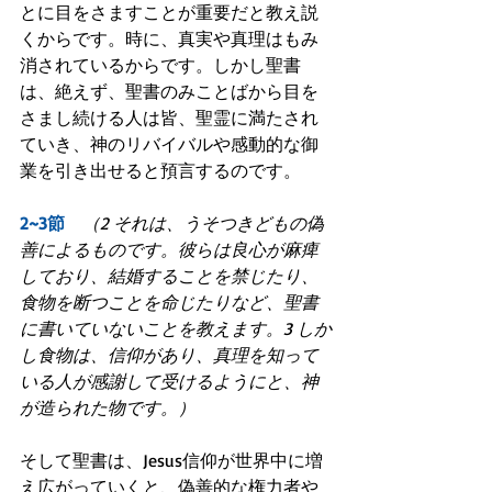
とに目をさますことが重要だと教え説
くからです。時に、真実や真理はもみ
消されているからです。しかし聖書
は、絶えず、聖書のみことばから目を
さまし続ける人は皆、聖霊に満たされ
ていき、神のリバイバルや感動的な御
業を引き出せると預言するのです。
2~3節　
（2 それは、うそつきどもの偽
善によるものです。彼らは良心が麻痺
しており、結婚することを禁じたり、
食物を断つことを命じたりなど、聖書
に書いていないことを教えます。3 しか
し食物は、信仰があり、真理を知って
いる人が感謝して受けるようにと、神
が造られた物です。）
そして聖書は、Jesus信仰が世界中に増
え広がっていくと、偽善的な権力者や