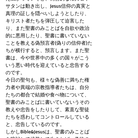
サタンは動き出し、Jesus信仰の真実と
真理の証しを隠ぺいしようとしたり、
キリスト者たちを弾圧して迫害した
り、また聖書のみことばを自欲や政治
的に悪用したり、聖書に書いていない
ことを教える偽預言者(偽りの信仰者)た
ちが横行すると、預言します。また聖
書は、今や世界中の多くの国々がこう
いう悪い時代を迎えていると忠告する
のです。
今日の聖句も、様々な偽善に満ちた権
力者や異端の宗教指導者たちは、自分
たちの都合で結婚や食べ物について、
聖書のみことばに書いていないうその
教えや忠告をしたりして、素直な聖徒
たちを惑わしてコントロールしている
と、忠告しているのです。
しかしBible&Jesusは、聖書のみことば