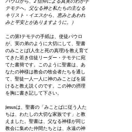
パウロから、2 信仰による真実のわが子
テモテへ。父なる神と私たちの主なる
キリスト・イエスから、恵みとあわれ
みと平安とがありますように。）
この第1テモテの手紙は、使徒パウロ
が、実の弟のように大切にして、聖書
のみことば(人生と死の真理)を教え育て
てきた若き信徒リーダー・テモテに宛
てた書簡です。このように聖書は、あ
なたの神様は教会の牧会者たちを通し
て、聖徒一人一人に神のみことばを届
けると教え説くのです。この神の摂理
を胸に書き記して下さい。
Jesusは、聖書の「みことばに従う人た
ちは、わたしの大切な家族です」と教
えました。聖書は、父なる神様が同じ
教会に集めた仲間たちとは、永遠の神