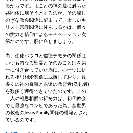
るからです。まことの神の愛に満ちた
共同体に属そうとするのか、その場し
のぎな教会関係に留まって、虚しいキ
リスト宗教関係に甘んじるかは、個々
の愛力と信仰によるモチベーション次
第なのです。肝に命じましょう。
尚、使徒パウロと信徒テモテの関係は
いつも内なる聖霊とそのみことばを第
一に付き合っていた為に、心一つに祈
れる相思相愛関係に成熟しており、数
多くの神の奇跡と永遠の救霊者(洗礼者)
を数多く獲得できていたのです。この
二人の相思相愛の祈祷力は、初代教会
でも最強なコンビであった為、全世界
の教会のJesus Family関係の模範とされ
ているのです。