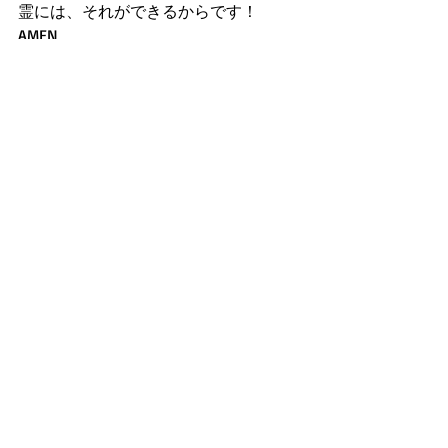
霊には、それができるからです！
AMEN
（祈り）
主なる神様、皆と関わる教会を聖霊に
満たし、使徒パウロとテモテのように
相思相愛で、ひとつ心で祈れるJesus 
Family関係を築けるように祝福して下
さい。
そうすれば皆と皆の教会に、主のリバ
イバルが表れるからです！主イエスの
お名前で期待して祈ります。
AMEN‼
第一テモテの手紙
新約聖書