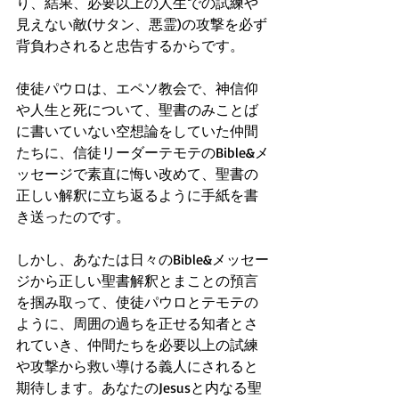
り、結果、必要以上の人生での試練や
見えない敵(サタン、悪霊)の攻撃を必ず
背負わされると忠告するからです。
使徒パウロは、エペソ教会で、神信仰
や人生と死について、聖書のみことば
に書いていない空想論をしていた仲間
たちに、信徒リーダーテモテのBible&メ
ッセージで素直に悔い改めて、聖書の
正しい解釈に立ち返るように手紙を書
き送ったのです。
しかし、あなたは日々のBible&メッセー
ジから正しい聖書解釈とまことの預言
を掴み取って、使徒パウロとテモテの
ように、周囲の過ちを正せる知者とさ
れていき、仲間たちを必要以上の試練
や攻撃から救い導ける義人にされると
期待します。あなたのJesusと内なる聖