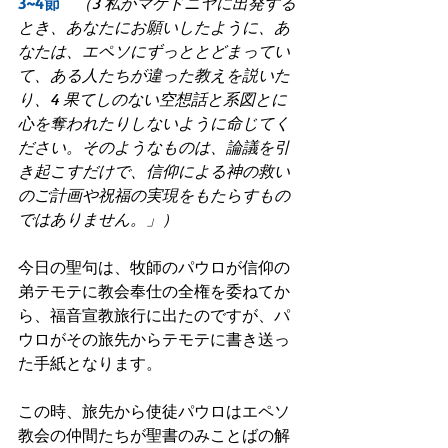
3~4節　
（3 私がマケドニヤに出発する
とき、あなたにお願いしたように、あ
なたは、エペソにずっととどまってい
て、ある人たちが違った教えを説いた
り、4 果てしのない空想話と系図とに
心を奪われたりしないように命じてく
ださい。そのようなものは、論議を引
き起こすだけで、信仰による神の救い
のご計画や祝福の実現をもたらすもの
ではありません。」）
今日の聖句は、牧師のパウロが信仰の
弟テモテに教会奉仕の全権を委ねてか
ら、福音宣教旅行に出たのですが、パ
ウロがその旅先からテモテに書き送っ
た手紙となります。
この時、旅先から使徒パウロはエペソ
教会の仲間たちが聖書のみことばの解