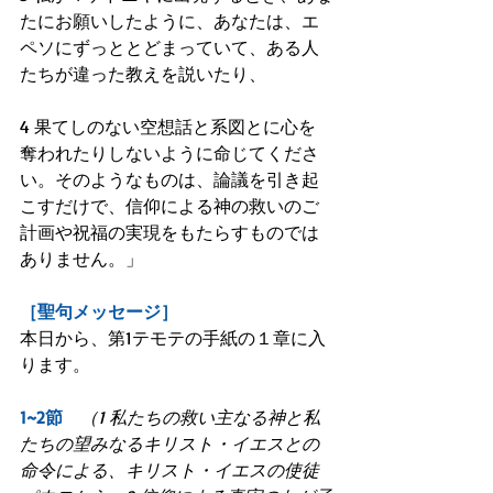
たにお願いしたように、あなたは、エ
ペソにずっととどまっていて、ある人
たちが違った教えを説いたり、
4 果てしのない空想話と系図とに心を
奪われたりしないように命じてくださ
い。そのようなものは、論議を引き起
こすだけで、信仰による神の救いのご
計画や祝福の実現をもたらすものでは
ありません。」
［聖句メッセージ］
本日から、第1テモテの手紙の１章に入
ります。
1~2節　
（1 私たちの救い主なる神と私
たちの望みなるキリスト・イエスとの
命令による、キリスト・イエスの使徒