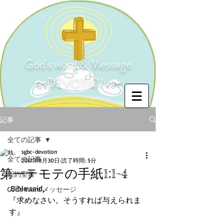
God's word & Message
〜DEVOTION〜
記事
全ての記事
sgbc-devotion
全ての記事
2017年8月30日
読了時間: 5分
第一テモテの手紙1:1~4
新約聖書
 Bible said,
God's Word メッセージ
『求めなさい。そうすれば与えられま
す』