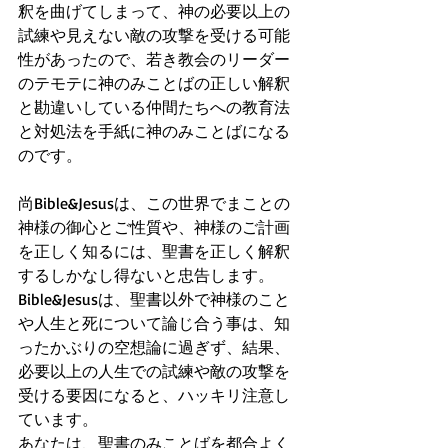
釈を曲げてしまって、神の必要以上の
試練や見えない敵の攻撃を受ける可能
性があったので、若き教会のリーダー
のテモテに神のみことばの正しい解釈
と勘違いしている仲間たちへの教育法
と対処法を手紙に神のみことばになる
のです。
尚Bible&Jesusは、この世界でまことの
神様の御心とご性質や、神様のご計画
を正しく知るには、聖書を正しく解釈
するしかなし得ないと忠告します。
Bible&Jesusは、聖書以外で神様のこと
や人生と死について論じ合う事は、知
ったかぶりの空想論に過ぎず、結果、
必要以上の人生での試練や敵の攻撃を
受ける要因になると、ハッキリ注意し
ています。
あなたは、聖書のみことばを都合よく