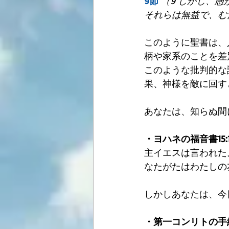
9節
（9 しかし、
それらは無益で、む
このように聖書は、
柄や家系のことを差
このような批判的な
果、神様を敵に回す
あなたは、知らぬ間
・ヨハネの福音書15:1
主イエスは言われた
なたがたはわたしの
しかしあなたは、今
・第一コンリトの手紙6: