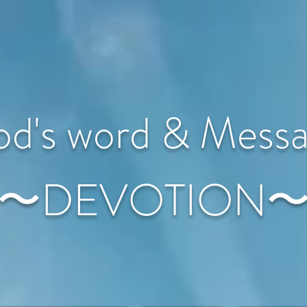
d's word & Mess
〜DEVOTION