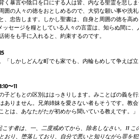
背く暴言や陰口を口にする人は皆、内なる聖霊を悲しま
周囲の人々の徳をおとしめるので、大切な願い事や洗礼者
と、忠告します。しかし聖書は、自身と周囲の徳を高め
le&メッセージを糧としている人々の言霊は、知らぬ間に
話術をも手に入れると、約束するのです。
5
。「しかしどんな町でも家でも、内輪もめして争えば立
0〜11
の子どもとの区別ははっきりします。みことばの義を行
はありません。兄弟姉妹を愛さない者もそうです。教会
ことは、あなたがたが初めから聞いている教えです。」
を起こす者は、一、二度戒めてから、除名しなさい。11 
とおり、堕落しており、自分で悪いと知りながら罪を犯