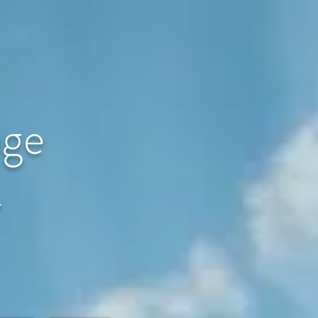
age
〜