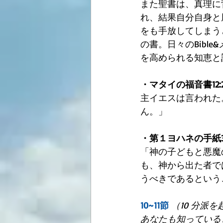
また聖書は、真理に
れ、結果自分自身と
をも手放してしまう
の書。日々のBib
を高められる知恵と
・マタイの福音書12:2
主イエスは言われた
ん。」
・第１ヨハネの手紙3:1
「神の子どもと悪魔
も、神から出た者で
うべきであるという
10~11節
（10 分派
あなたも知っている