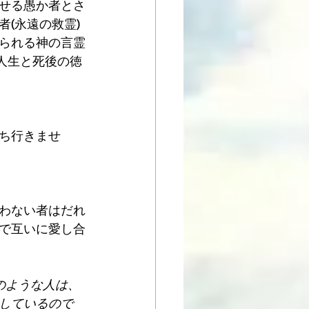
せる愚か者とさ
(永遠の救霊)
られる神の言霊
、人生と死後の徳
ち行きませ
わない者はだれ
で互いに愛し合
このような人は、
しているので