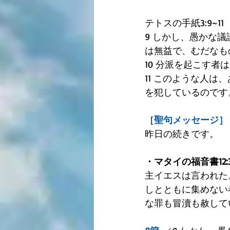
テトスの手紙3:9~11
9 しかし、愚かな
は無益で、むだなも
10 分派を起こす
11 このような人
を犯しているのです
［聖句メッセージ］
昨日の続きです。
・マタイの福音書12:3
主イエスは言われた
しとともに集めない
な罪も冒瀆も赦して