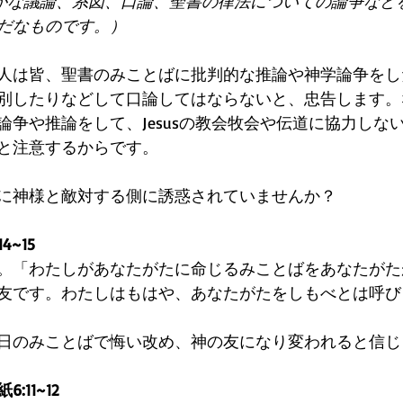
愚かな議論、系図、口論、聖書の律法についての論争など
だなものです。）
人は皆、聖書のみことばに批判的な推論や神学論争をし
別したりなどして口論してはならないと、忠告します。
論争や推論をして、Jesusの教会牧会や伝道に協力しな
と注意するからです。
に神様と敵対する側に誘惑されていませんか？
4~15
。「わたしがあなたがたに命じるみことばをあなたがた
友です。わたしはもはや、あなたがたをしもべとは呼び
日のみことばで悔い改め、神の友になり変われると信じ
11~12