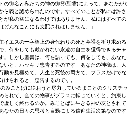
トの御名と私たちの神の御霊(聖霊)によって、あなたが
から義と認められたのです。すべてのことが私には許さ
とが私の益になるわけではありません。私にはすべての
はどんなことにも支配されはしません。」
主イエスの十字架上の身代わりの死と弁護を祈り求める
で、何をしても裁かれない永遠の自由を獲得できるチャ
す。しかし聖書は、何を語っても、何をしても、あなた
ないと、ハッキリ忠告するのです。あなたの神様は、人
行動を見極めて、人生と死後の両方で、プラスだけでな
分けられると、忠告するのです。
、聖書のみことばに従おうと尽力しているまことのクリスチ
められて、全ての物事がプラスに転じていくと、約束し
で虚しく終わるのか。みことばに生きる神の友とされて
あなたの日々の思考と言動による信仰生活次第なのです