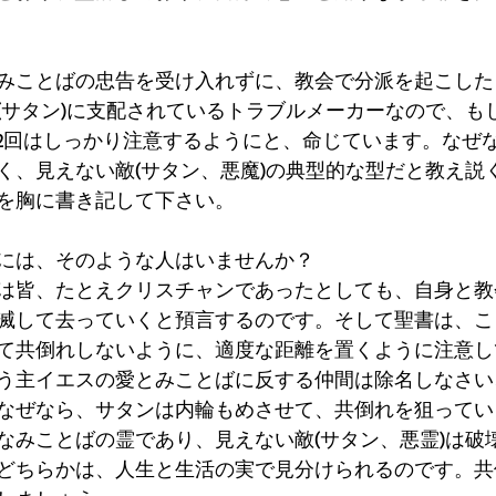
みことばの忠告を受け入れずに、教会で分派を起こした
(サタン)に支配されているトラブルメーカーなので、も
~2回はしっかり注意するようにと、命じています。なぜ
く、見えない敵(サタン、悪魔)の典型的な型だと教え説
を胸に書き記して下さい。
には、そのような人はいませんか？
は皆、たとえクリスチャンであったとしても、自身と教
滅して去っていくと預言するのです。そして聖書は、こ
て共倒れしないように、適度な距離を置くように注意し
う主イエスの愛とみことばに反する仲間は除名しなさい
なぜなら、サタンは内輪もめさせて、共倒れを狙ってい
なみことばの霊であり、見えない敵(サタン、悪霊)は破
どちらかは、人生と生活の実で見分けられるのです。共