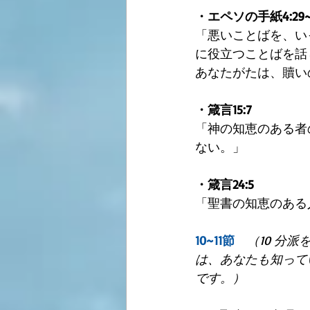
・エペソの手紙4:29~
「悪いことばを、い
に役立つことばを話
あなたがたは、贖い
・箴言15:7
「神の知恵のある者
ない。」
・箴言24:5
「聖書の知恵のある
10~11節　
（10 分
は、あなたも知って
です。）