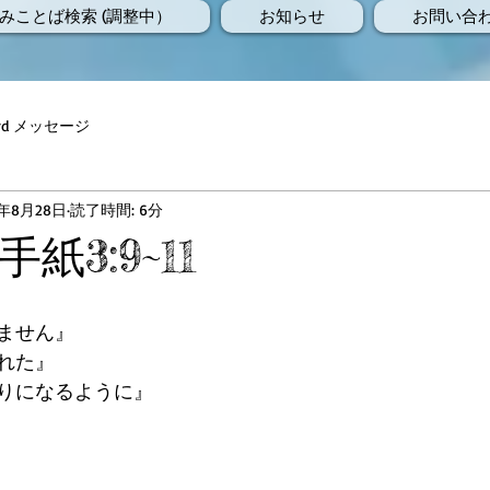
みことば検索 (調整中）
お知らせ
お問い合
Word メッセージ
7年8月28日
読了時間: 6分
紙3:9~11
ません』
れた』
りになるように』
）