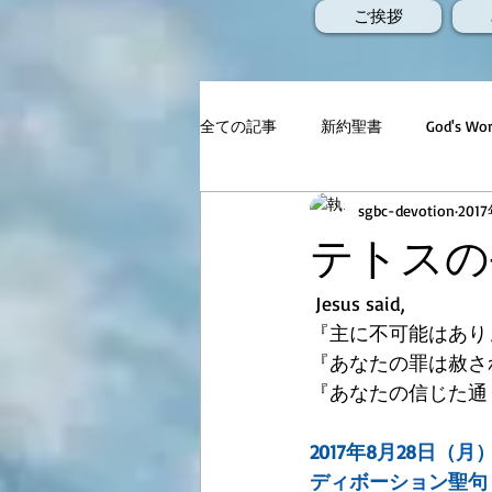
ご挨拶
全ての記事
新約聖書
God's 
sgbc-devotion
201
テトスの手
 Jesus said,
『主に不可能はあり
『あなたの罪は赦さ
『あなたの信じた通
2017年8月28日（月
ディボーション聖句