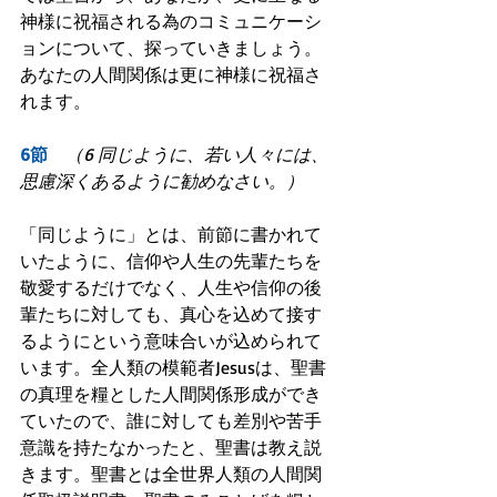
神様に祝福される為のコミュニケーシ
ョンについて、探っていきましょう。
あなたの人間関係は更に神様に祝福さ
れます。
6節　
（6 同じように、若い人々には、
思慮深くあるように勧めなさい。）
「同じように」とは、前節に書かれて
いたように、信仰や人生の先輩たちを
敬愛するだけでなく、人生や信仰の後
輩たちに対しても、真心を込めて接す
るようにという意味合いが込められて
います。全人類の模範者Jesusは、聖書
の真理を糧とした人間関係形成ができ
ていたので、誰に対しても差別や苦手
意識を持たなかったと、聖書は教え説
きます。聖書とは全世界人類の人間関