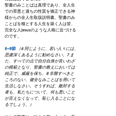
聖書のみことばは真理であり、全人生
での罪悪と過ちの性質を矯正できる神
様からの全人生取扱説明書。聖書のみ
ことばを糧とする人生を築く人は皆、
完全な人Jesusのような人格に近づける
のです。
6~8節
（6 同じように、若い人々には、
思慮深くあるように勧めなさい。7 ま
た、すべての点で自分自身が良いわざ
の模範となり、聖書の教えにおいては
純正で、威厳を保ち、8 非難すべきと
ころのない、健全なみことばを用いて
生活しなさい。そうすれば、敵対する
者も、私たちについて、何も悪いこと
が言えなくなって、恥じ入ることにな
るでしょう。）