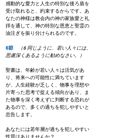
感動的な愛力と人生の特別な後ろ盾を
受け取れると、約束するからです。あ
なたの神様は教会内の神の家族愛と礼
拝を通して、神の特別な恩恵と聖霊の
油注ぎを振り分けられるのです。
6節　
（6 同じように、若い人々には、
思慮深くあるように勧めなさい。）
聖書は、年齢が若い人々は活気があ
り、将来への可能性に満ちています
が、人生経験が乏しく、物事を理想や
片寄った思考で捉える傾向があり、ま
た物事を深く考えずに判断する恐れが
あるので、多くの過ちを犯しやすいと
忠告します。
あなたには若年層が過ちを犯しやすい
性質はありませんか？