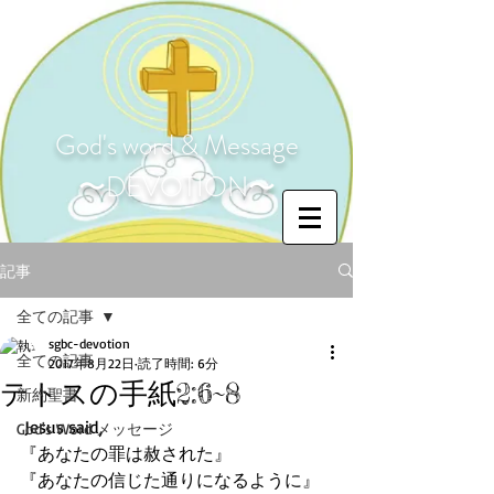
God's word & Message
〜DEVOTION〜
記事
全ての記事
sgbc-devotion
全ての記事
2017年8月22日
読了時間: 6分
テトスの手紙2:6~8
新約聖書
 Jesus said,
God's Word メッセージ
『あなたの罪は赦された』
『あなたの信じた通りになるように』