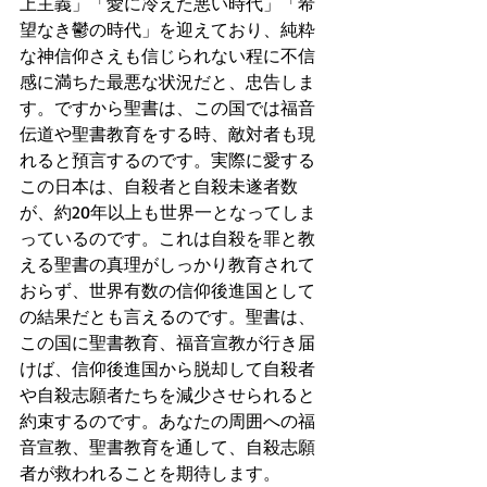
上主義」「愛に冷えた悪い時代」「希
望なき鬱の時代」を迎えており、純粋
な神信仰さえも信じられない程に不信
感に満ちた最悪な状況だと、忠告しま
す。ですから聖書は、この国では福音
伝道や聖書教育をする時、敵対者も現
れると預言するのです。実際に愛する
この日本は、自殺者と自殺未遂者数
が、約20年以上も世界一となってしま
っているのです。これは自殺を罪と教
える聖書の真理がしっかり教育されて
おらず、世界有数の信仰後進国として
の結果だとも言えるのです。聖書は、
この国に聖書教育、福音宣教が行き届
けば、信仰後進国から脱却して自殺者
や自殺志願者たちを減少させられると
約束するのです。あなたの周囲への福
音宣教、聖書教育を通して、自殺志願
者が救われることを期待します。