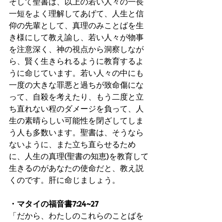
そして聖書は、以上の若い人々の一長
一短をよく理解してあげて、人生と信
仰の先輩として、真理のみことばを生
き様にして教え諭し、若い人々が物事
を注意深く、神の視点から洞察しなが
ら、賢く生きられるように教育するよ
うに命じています。若い人々の中にも
一度の大きな罪悪と過ちが致命傷にな
って、自殺を考えたり、もう二度と立
ち直れない程のダメージを負って、人
生の素晴らしい可能性を閉ざしてしま
う人も多数います。聖書は、そうなら
ないように、また立ち直らせるため
に、人生の真理(聖書の知恵)を教育して
生きるのがあなたの使命だと、教え説
くのです。肝に命じましょう。
・マタイの福音書7:24~27
「だから、わたしのこれらのことばを