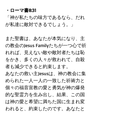
・ローマ書8:31
「神が私たちの味方であるなら、だれ
が私達に敵対できるでしょう。」
また聖書は、あなたが本気になり、主
の教会のJesus Familyたちが一つ心で祈
れれば、見えない敵や敵対者たちは恥
をかき、多くの人々が救われて、自殺
者も減少できると約束します。
あなたの救い主Jesusは、神の教会に集
められた一人一人の一致した祈祷力と
個々の福音宣教の愛と勇気が神の爆発
的な聖霊力を生み出し、結果、この国
は神の愛と希望に満ちた国に生まれ変
われると、約束したのです。あなたと
あなたの礼拝する教会の兄弟姉妹たち
の一致した使命感、祈祷力、愛力に期
待します。