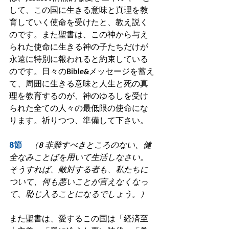
して、この国に生きる意味と真理を教
育していく使命を受けたと、教え説く
のです。また聖書は、この神から与え
られた使命に生きる神の子たちだけが
永遠に特別に報われると約束している
のです。日々のBible&メッセージを蓄え
て、周囲に生きる意味と人生と死の真
理を教育するのが、神のゆるしを受け
られた全ての人々の最低限の使命にな
ります。祈りつつ、準備して下さい。
8節
　（8 非難すべきところのない、健
全なみことばを用いて生活しなさい。
そうすれば、敵対する者も、私たちに
ついて、何も悪いことが言えなくなっ
て、恥じ入ることになるでしょう。）
また聖書は、愛するこの国は「経済至