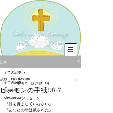
God's word & Message
〜DEVOTION〜
記事
全ての記事
sgbc-devotion
全ての記事
2017年8月10日
読了時間: 4分
ピレモンの手紙1:6~7
新約聖書
 Jesus said,
God's Word メッセージ
『目を覚ましていなさい』
『あなたの罪は赦された』