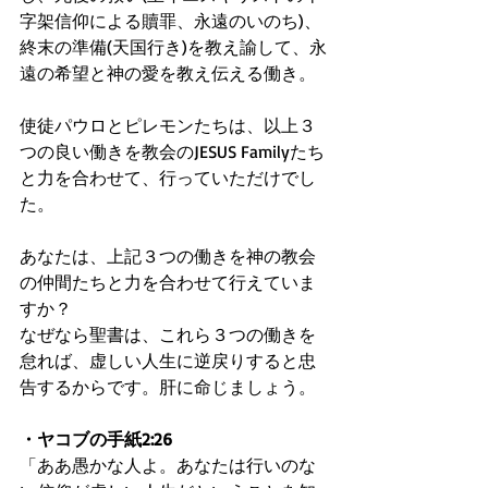
字架信仰による贖罪、永遠のいのち)、
終末の準備(天国行き)を教え諭して、永
遠の希望と神の愛を教え伝える働き。
使徒パウロとピレモンたちは、以上３
つの良い働きを教会のJESUS Familyたち
と力を合わせて、行っていただけでし
た。
あなたは、上記３つの働きを神の教会
の仲間たちと力を合わせて行えていま
すか？
なぜなら聖書は、これら３つの働きを
怠れば、虚しい人生に逆戻りすると忠
告するからです。肝に命じましょう。
・ヤコブの手紙2:26
「ああ愚かな人よ。あなたは行いのな