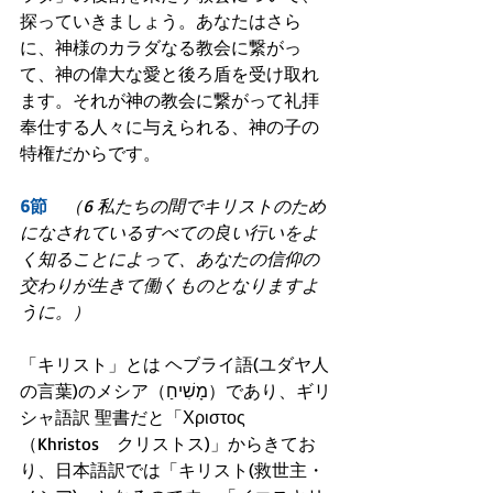
探っていきましょう。あなたはさら
に、神様のカラダなる教会に繋がっ
て、神の偉大な愛と後ろ盾を受け取れ
ます。それが神の教会に繋がって礼拝
奉仕する人々に与えられる、神の子の
特権だからです。
6節　
（6 私たちの間でキリストのため
になされているすべての良い行いをよ
く知ることによって、あなたの信仰の
交わりが生きて働くものとなりますよ
うに。）
「キリスト」とは ヘブライ語(ユダヤ人
の言葉)のメシア（מָשִׁיחַ）であり、ギリ
シャ語訳 聖書だと「Χριστος 
（Khristos　クリストス)」からきてお
り、日本語訳では「キリスト(救世主・