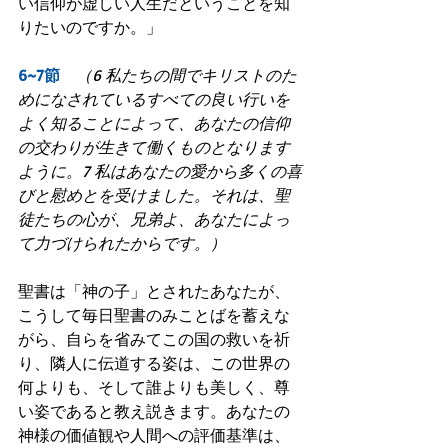
い信仰が虚しい人生だということを知
りたいのですか。」
6~7節　
（6 私たちの間でキリストのた
めになされているすべての良い行いを
よく知ることによって、あなたの信仰
の交わりが生きて働くものとなります
ように。7 私はあなたの愛から多くの喜
びと慰めとを受けました。それは、聖
徒たちの心が、兄弟よ、あなたによっ
て力づけられたからです。）
聖書は「神の子」とされたあなたが、
こうして毎日聖書のみことばを蓄えな
がら、自らを省みてこの国の救いを祈
り、隣人に伝道する姿は、この世界の
何よりも、そして誰よりも美しく、尊
い姿であると教え説きます。あなたの
神様の価値観や人間への評価基準は、