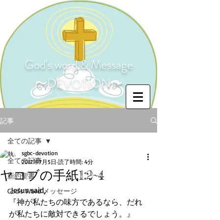
God's word & Message
〜DEVOTION〜
記事
全ての記事
sgbc-devotion
全ての記事
2017年7月5日
読了時間: 4分
ヤコブの手紙1:2~4
新約聖書
 Jesus said,
God's Word メッセージ
『神が私たちの味方であるなら、だれ
が私たちに敵対できるでしょう。』