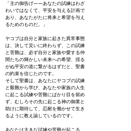
「主の御告げ——あなたの試練はわざ
わいではなくて、平安を与える計画で
あり、あなたがたに将来と希望を与え
るためのものだ。」
ヤコブは自分と家族に起きた異常事態
は、決して災いに終わらず、この試練
と苦難は、必ず自分と家族や愛する仲
間たちの輝かしい未来への希望、揺る
がぬ平安の道に繋がるはずだと、聖書
の約束を信じたのです。
そして聖書は、あなたにヤコブの試練
と艱難から学び、あなたや家族の人生
に起こる試練や苦難にばかり目を留め
ず、むしろその先に起こる神の御業と
助けに期待して、忍耐を働かせて生き
るように教え諭しているのです。
あなたは大きな試練や苦難が起こる