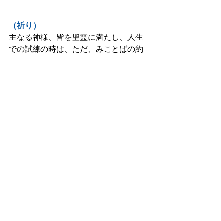
（祈り）
主なる神様、皆を聖霊に満たし、人生
での試練の時は、ただ、みことばの約
束に期待することで忍耐させ、素早い
神の助けと脱出の道を示して下さい。
お願いします！主イエスのお名前で期
待して祈ります。
AMEN‼︎
ヤコブの手紙
新約聖書
すべて表示