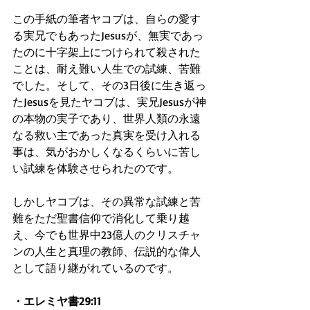
この手紙の筆者ヤコブは、自らの愛す
る実兄でもあったJesusが、無実であっ
たのに十字架上につけられて殺された
ことは、耐え難い人生での試練、苦難
でした。そして、その3日後に生き返っ
たJesusを見たヤコブは、実兄Jesusが神
の本物の実子であり、世界人類の永遠
なる救い主であった真実を受け入れる
事は、気がおかしくなるくらいに苦し
い試練を体験させられたのです。
しかしヤコブは、その異常な試練と苦
難をただ聖書信仰で消化して乗り越
え、今でも世界中23億人のクリスチャ
ンの人生と真理の教師、伝説的な偉人
として語り継がれているのです。
・エレミヤ書29:11