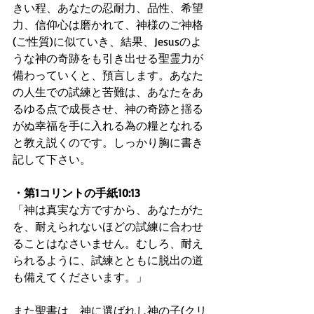
きい程、あなたの忍耐力、品性、希望
力、信仰心は磨かれて、神様のご神格
(ご性質)に似ていき、結果、Jesusのよ
うな神の奇跡をも引き出せる聖霊力が
備わっていくと、預言します。あなた
の人生での試練と苦難は、あなたをあ
るゆる点で成長させ、神の奇跡と揺る
がぬ幸福を手に入れる為の糧となれる
と教え説くのです。しっかり胸に書き
記して下さい。
・第1コリントの手紙10:13
「神は真実な方ですから、あなたがた
を、耐えられないほどの試練に合わせ
ることはなさいません。むしろ、耐え
られるように、試練とともに脱出の道
も備えてくださいます。」
また聖書は、神に選ばれし神の子(クリ