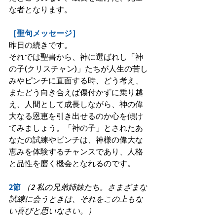
な者となります。
［聖句メッセージ］
昨日の続きです。
それでは聖書から、神に選ばれし「神
の子(クリスチャン)」たちが人生の苦し
みやピンチに直面する時、どう考え、
またどう向き合えば傷付かずに乗り越
え、人間として成長しながら、神の偉
大なる恩恵を引き出せるのか心を傾け
てみましょう。「神の子」とされたあ
なたの試練やピンチは、神様の偉大な
恵みを体験するチャンスであり、人格
と品性を磨く機会となれるのです。
2節
（2 私の兄弟姉妹たち。さまざまな
試練に会うときは、それをこの上もな
い喜びと思いなさい。）