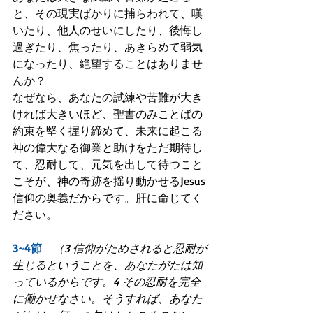
と、その現実ばかりに捕らわれて、嘆
いたり、他人のせいにしたり、後悔し
過ぎたり、焦ったり、あきらめて弱気
になったり、絶望することはありませ
んか？
なぜなら、あなたの試練や苦難が大き
ければ大きいほど、聖書のみことばの
約束を堅く握り締めて、未来に起こる
神の偉大なる御業と助けをただ期待し
て、忍耐して、元気を出して待つこと
こそが、神の奇跡を揺り動かせるJesus
信仰の奥義だからです。肝に命じてく
ださい。
3~4節　
（3 信仰がためされると忍耐が
生じるということを、あなたがたは知
っているからです。4 その忍耐を完全
に働かせなさい。そうすれば、あなた