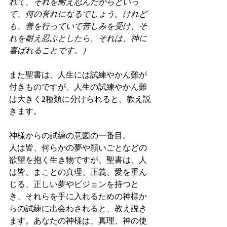
れて、それを耐え忍んだからといっ
て、何の誉れになるでしょう。けれど
も、善を行っていて苦しみを受け、そ
れを耐え忍ぶとしたら、それは、神に
喜ばれることです。）
また聖書は、人生には試練やかん難が
付きものですが、人生の試練やかん難
は大きく2種類に分けられると、教え説
きます。
神様からの試練の意図の一番目。
人は皆、何らかの夢や願いごとなどの
欲望を抱く生き物ですが、聖書は、人
は皆、まことの真理、正義、愛を重ん
じる、正しい夢やビジョンを持つと
き、それらを手に入れるための神様か
らの試練に出会わされると、教え説き
ます。あなたの神様は、真理、神の使