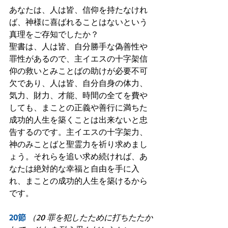
あなたは、人は皆、信仰を持たなけれ
ば、神様に喜ばれることはないという
真理をご存知でしたか？
聖書は、人は皆、自分勝手な偽善性や
罪性があるので、主イエスの十字架信
仰の救いとみことばの助けが必要不可
欠であり、人は皆、自分自身の体力、
気力、財力、才能、時間の全てを費や
しても、まことの正義や善行に満ちた
成功的人生を築くことは出来ないと忠
告するのです。主イエスの十字架力、
神のみことばと聖霊力を祈り求めまし
ょう。それらを追い求め続ければ、あ
なたは絶対的な幸福と自由を手に入
れ、まことの成功的人生を築けるから
です。
20節
（20 罪を犯したために打ちたたか