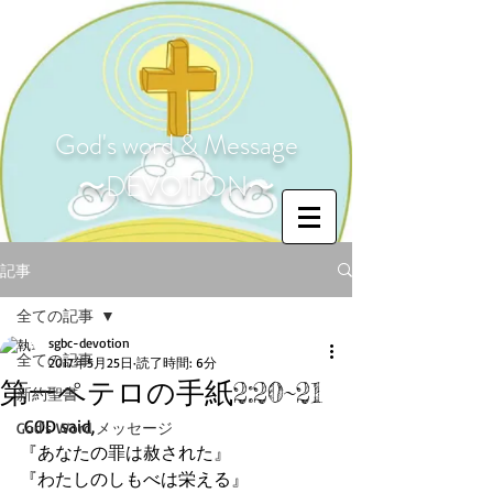
God's word & Message
〜DEVOTION〜
記事
全ての記事
sgbc-devotion
全ての記事
2017年5月25日
読了時間: 6分
第一ペテロの手紙2:20~21
新約聖書
 GOD said,
God's Word メッセージ
『あなたの罪は赦された』
『わたしのしもべは栄える』