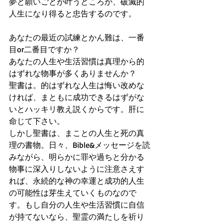
夢と願いごとが叶うどころか、破滅的
人生になり得ると忠告するのです。
あなたの最近の試練とかん難は、一番
目or二番目ですか？
あなたの人生や生活習慣は真理から的
はずれな物事が多くありませんか？
聖書は。的はずれな人生は悔い改めな
ければ、まともに成功できるはずがな
いとハッキリ教え説くからです。肝に
命じて下さい。
しかし聖書は、まことの人生と死の真
理の書物。日々、Bible&メッセージを読
みながら、明らかに罪や過ちと分かる
物事に深入りしないように注意さえす
れば、永続的な神の幸運と成功的人生
の可能性は芽生えていくものなので
す。もし自分の人生や生活習慣に自信
が持てないなら、聖霊の満たしを祈り