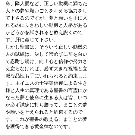
命、隣人愛など、正しい動機に満ちた
人々の夢や願いごとを叶える協力をし
て下さるのですが、夢と願いを手に入
れるのにふさわしい動機と人格がある
かどうかを試されると教え説くので
す。肝に命じて下さい。
しかし聖書は、そういう正しい動機の
人の試練は、決して諦めずに前を向い
て忍耐し続け、向上心と信仰や努力さ
え怠らなければ、必ず大きな祝福と立
派な品性も手にいれられると約束しま
す。主イエスの十字架信仰による生き
様と人生の真理である聖書の言霊にか
なった夢と使命に生きる人は皆、いつ
か必ず試練に打ち勝って、まことの夢
や願いを叶えられると約束するので
す。これが聖書の教える、まことの夢
を獲得できる黄金律なのです。