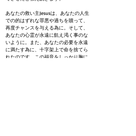
あなたの救い主Jesusは、あなたの人生
での的はずれな罪悪や過ちを贖って、
再度チャンスを与える為に。そして、
あなたの心霊が永遠に飢え渇く事のな
いように。また、あなたの必要を永遠
に満たす為に、十字架上で命を捨てら
れたのです。この福音をしっかり胸に
書き記して下さい。
今日からのあなたは、聖書と聖霊が教
えようとしているBestな選択、最高な
人生を歩む事が出来ると信じます。
AMEN
（祈り）
主なる神様、皆を聖霊に満たし、たと
えどんなに神知識に無知な横柄な人、