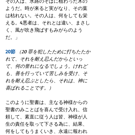
その人は、水路のそばに植わった木の
ようだ。時が来ると実がなり、その葉
は枯れない。その人は、何をしても栄
える。4悪者は、それとは違い、まさし
く、風が吹き飛ばすもみがらのよう
だ。」
20節
（20 罪を犯したために打ちたたか
れて、それを耐え忍んだからといっ
て、何の誉れになるでしょう。けれど
も、善を行っていて苦しみを受け、そ
れを耐え忍ぶとしたら、それは、神に
喜ばれることです。）
このように聖書は、主なる神様からの
聖書のみことばを喜んで受け入れ、信
頼して、素直に従う人は皆、神様が人
生の責任を取って下さる為に、結果、
何をしてもうまくいき、永遠に報われ