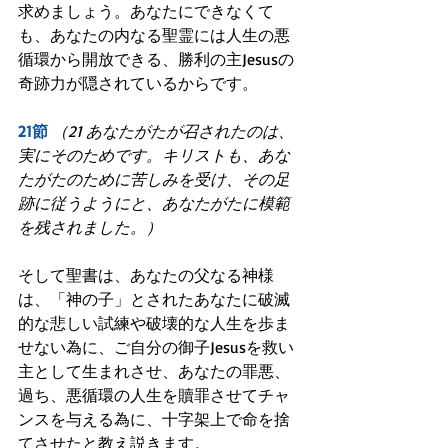
求めましょう。あなたにできなくて
も、あなたの内なる聖霊には人生の悪
循環から開放できる、勝利の主Jesusの
奇跡力が隠されているからです。
21節
（21 あなたがたが召されたのは、
実にそのためです。キリストも、あな
たがたのために苦しみを受け、その足
跡に従うようにと、あなたがたに模範
を残されました。）
そして聖書は、あなたの父なる神様
は、「神の子」とされたあなたに破滅
的な悲しい試練や破壊的な人生を歩ま
せない為に、ご自分の御子Jesusを救い
主として生まれさせ、あなたの罪悪、
過ち、悪循環の人生を贖罪させてチャ
ンスを与える為に、十字架上で命を捨
てさせたと教え説きます。