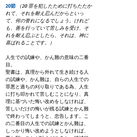
20節
（20 罪を犯したために打ちたたか
れて、それを耐え忍んだからといっ
て、何の誉れになるでしょう。けれど
も、善を行っていて苦しみを受け、そ
れを耐え忍ぶとしたら、それは、神に
喜ばれることです。）
人生での試練や、かん難の意味の二番
目。
聖書は、真理から外れて生き続ける人
の試練や、かん難は、自らの人生での
罪悪と過ちの刈り取りである為、人生
に打ち叩かれて苦しむことになり、真
理に基づいた悔い改めをしなければ、
苦しいだけの悔いが残る試練とかん難
で終わってしまうと、忠告します。こ
の二番目の人生での試練とかん難は、
しっかり悔い改めようとしなければ、