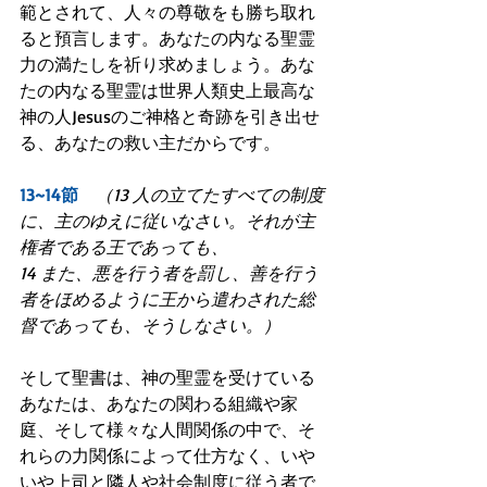
範とされて、人々の尊敬をも勝ち取れ
ると預言します。あなたの内なる聖霊
力の満たしを祈り求めましょう。あな
たの内なる聖霊は世界人類史上最高な
神の人Jesusのご神格と奇跡を引き出せ
る、あなたの救い主だからです。
13~14節
　（13 人の立てたすべての制度
に、主のゆえに従いなさい。それが主
権者である王であっても、
14 また、悪を行う者を罰し、善を行う
者をほめるように王から遣わされた総
督であっても、そうしなさい。）
そして聖書は、神の聖霊を受けている
あなたは、あなたの関わる組織や家
庭、そして様々な人間関係の中で、そ
れらの力関係によって仕方なく、いや
いや上司と隣人や社会制度に従う者で