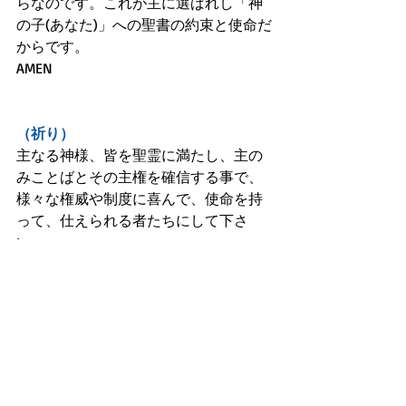
らなのです。これが主に選ばれし「神
の子(あなた)」への聖書の約束と使命だ
からです。
AMEN
（祈り）
主なる神様、皆を聖霊に満たし、主の
みことばとその主権を確信する事で、
様々な権威や制度に喜んで、使命を持
って、仕えられる者たちにして下さ
い。
そうすれば皆、誤った常識と社会制度
を正したり、多くの人々を救い出せる
偉大な神の器になり変われるからで
す！主イエスのお名前で期待して祈り
ます。