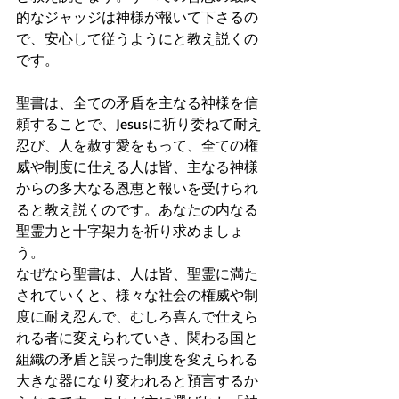
的なジャッジは神様が報いて下さるの
で、安心して従うようにと教え説くの
です。
聖書は、全ての矛盾を主なる神様を信
頼することで、Jesusに祈り委ねて耐え
忍び、人を赦す愛をもって、全ての権
威や制度に仕える人は皆、主なる神様
からの多大なる恩恵と報いを受けられ
ると教え説くのです。あなたの内なる
聖霊力と十字架力を祈り求めましょ
う。
なぜなら聖書は、人は皆、聖霊に満た
されていくと、様々な社会の権威や制
度に耐え忍んで、むしろ喜んで仕えら
れる者に変えられていき、関わる国と
組織の矛盾と誤った制度を変えられる
大きな器になり変われると預言するか