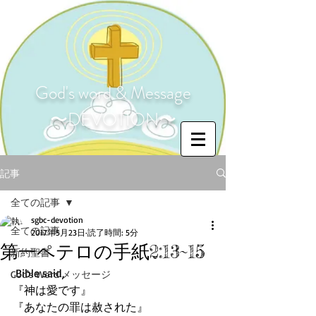
God's word & Message
〜DEVOTION〜
記事
全ての記事
sgbc-devotion
全ての記事
2017年5月23日
読了時間: 5分
第一ペテロの手紙2:13~15
新約聖書
 Bible said,
God's Word メッセージ
『神は愛です』
『あなたの罪は赦された』