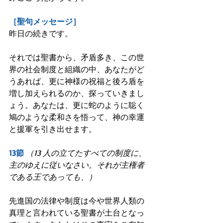
［聖句メッセージ］
昨日の続きです。
それでは聖書から、矛盾多き、この世
界の社会制度と組織の中、あなたがど
うあれば、更に神様の祝福と後ろ盾を
増し加えられるのか、探っていきまし
ょう。あなたは、更に蛇のように聡く
鳩のような柔和さを悟って、神の幸運
と援軍を引き出せます。
13節
（13 人の立てたすべての制度に、
主のゆえに従いなさい。それが主権者
である王であっても、）
先進国の法律や制度は今や世界人類の
真理と言われている聖書が土台となっ