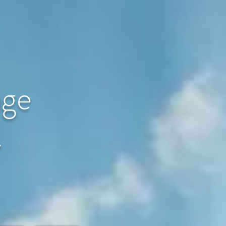
age
〜