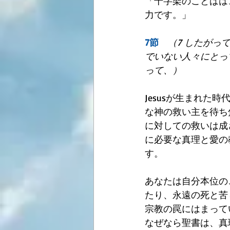
「十字架のことばは
力です。」
7節　
（7 したが
でいない人々にとっ
って、）
Jesusが生まれ
な神の救い主を待ち
に対しての救いは成さ
に必要な真理と愛の
す。
あなたは自分本位の
たり、永遠の死と苦
宗教の罠にはまって
なぜなら聖書は、真