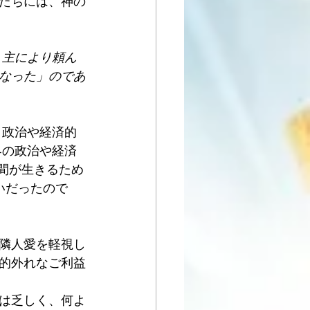
たちには、神の
、主により頼ん
なった」のであ
、政治や経済的
界の政治や経済
人間が生きるため
いだったので
隣人愛を軽視し
的外れなご利益
は乏しく、何よ