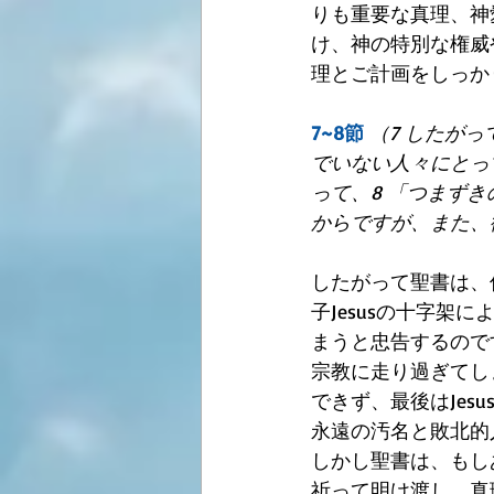
りも重要な真理、神
け、神の特別な権威
理とご計画をしっか
7~8節
（7 したが
でいない人々にとっ
って、8 「つまず
からですが、また、
したがって聖書は、
子Jesusの十字架
まうと忠告するので
宗教に走り過ぎてしま
できず、最後はJe
永遠の汚名と敗北的
しかし聖書は、もし
祈って明け渡し、真