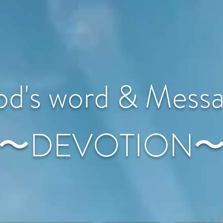
d's word & Mess
〜DEVOTION