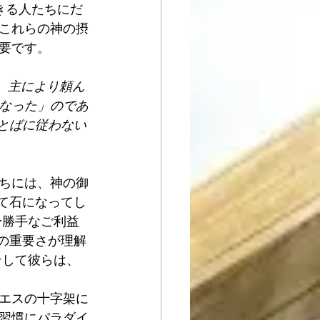
きる人たちにだ
これらの神の摂
要です。
、主により頼ん
なった」のであ
とばに従わない
ちには、神の御
捨て石になってし
身勝手なご利益
いの重要さが理解
そして彼らは、
エスの十字架に
習慣にパラダイ