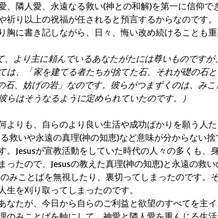
愛、隣人愛、永遠なる救い(神との和解)を第一に信仰で
や祈り以上の祝福が任されると預言するからなのです。
り胸に書き記しながら、日々、悔い改め続けることも重
って、より主に頼んでいるあなたがたには尊いものですが
ては、「家を建てる者たちが捨てた石、それが礎の石と
きの石、妨げの岩」なのです。彼らがつまずくのは、みこ
彼らはそうなるように定められていたのです。）
何よりも、自らのより良い生活や成功ばかりを願う人た
による救いや永遠の真理(神の知恵)など意味が分からない
す。Jesusが宣教活動をしていた時代の人々の多くも、
ったので、Jesusの教えた真理(神の知恵)と永遠の救
susのみことばを無視したり、裏切ってしまったのです。
人生を刈り取ってしまったのです。
あなたが、今日から自らのご利益と欲望のすべてを主イ
理のみことばを軸にして、神愛と隣人愛を重んじる生活