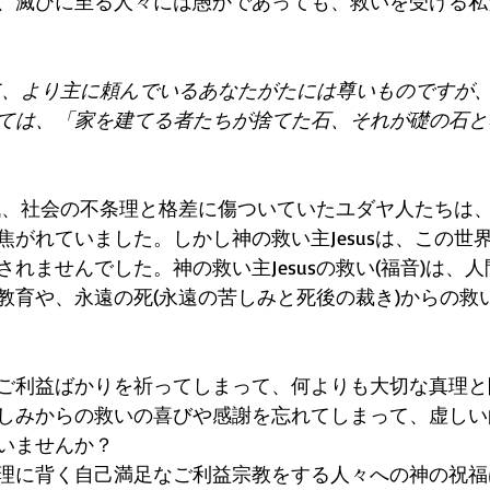
、滅びに至る人々には愚かであっても、救いを受ける私
って、より主に頼んでいるあなたがたには尊いものですが
ては、「家を建てる者たちが捨てた石、それが礎の石と
た時代、社会の不条理と格差に傷ついていたユダヤ人たちは
焦がれていました。しかし神の救い主Jesusは、この世
れませんでした。神の救い主Jesusの救い(福音)は、
教育や、永遠の死(永遠の苦しみと死後の裁き)からの救
ご利益ばかりを祈ってしまって、何よりも大切な真理と
しみからの救いの喜びや感謝を忘れてしまって、虚しい
いませんか？
理に背く自己満足なご利益宗教をする人々への神の祝福