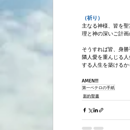
（祈り）
主なる神様、皆を聖
理と神の深いご計画
そうすれば皆、身勝
隣人愛を重んじる人
する人生を築けるか
AMEN!!!
第一ペテロの手紙
新約聖書