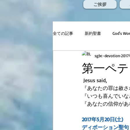
ご挨拶
全ての記事
新約聖書
God's 
sgbc-devotion
201
第一ペテロ
 Jesus said,
『あなたの罪は赦さ
『いつも喜んでいな
『あなたの信仰があ
2017年5月20日(土)
ディボーション聖句