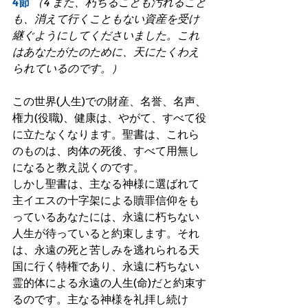
4節
（4 また、朽ちることも汚れること
も、消えて行くこともない資産を受け
継ぐようにしてくださいました。これ
はあなたがたのために、天にたくわえ
られているのです。）
この世界(人生)での財産、名誉、名声、
権力(役職)、健康は、やがて、すべて役
に立たなくなります。聖書は、これら
のものは、肉体の死後、すべて用無し
になると教え説くのです。
しかし聖書は、主なる神様に選ばれて
主イエスの十字架による贖罪信仰をも
っているあなたには、永遠に朽ちない
人生が待っていると約束します。それ
は、永遠の死と苦しみを逃れられる天
国に行く特権であり、永遠に朽ちない
霊的体による永遠の人生(命)だと約束す
るのです。主なる神様を礼拝し続け