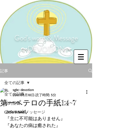
God's word & Message
〜DEVOTION〜
記事
全ての記事
sgbc-devotion
全ての記事
2017年5月10日
読了時間: 5分
第一ペテロの手紙1:4~7
新約聖書
 Jesus said,
God's Word メッセージ
『主に不可能はありません』
『あなたの病は癒された』