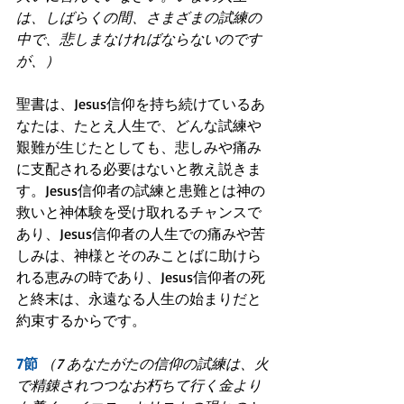
は、しばらくの間、さまざまの試練の
中で、悲しまなければならないのです
が、）
聖書は、Jesus信仰を持ち続けているあ
なたは、たとえ人生で、どんな試練や
艱難が生じたとしても、悲しみや痛み
に支配される必要はないと教え説きま
す。Jesus信仰者の試練と患難とは神の
救いと神体験を受け取れるチャンスで
あり、Jesus信仰者の人生での痛みや苦
しみは、神様とそのみことばに助けら
れる恵みの時であり、Jesus信仰者の死
と終末は、永遠なる人生の始まりだと
約束するからです。
7節
（7 あなたがたの信仰の試練は、火
で精錬されつつなお朽ちて行く金より