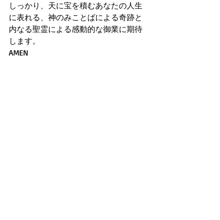
しっかり、天に宝を積むあなたの人生
に表れる、神のみことばによる奇跡と
内なる聖霊による感動的な御業に期待
します。
AMEN
（祈り）
主なる神様、皆の霊の目をさまして、
神の圧倒的なご臨在と内なる聖霊力や
永遠の生命力を自覚させ、体感させて
下さい。また、しっかり天に宝を積め
る人生にして下さい。
そうすれば皆、人生での試練と苦しみ
を主に期待して喜んで乗り越えられ
る、Jesusのような、完全な人格と不可
能を可能にできる信仰力を手に入れら
れるからです！主イエスのお名前で期
待して祈ります。