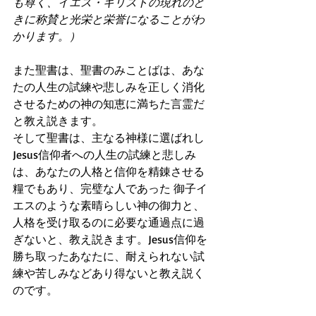
も尊く、イエス・キリストの現れのと
きに称賛と光栄と栄誉になることがわ
かります。）
また聖書は、聖書のみことばは、あな
たの人生の試練や悲しみを正しく消化
させるための神の知恵に満ちた言霊だ
と教え説きます。
そして聖書は、主なる神様に選ばれし
Jesus信仰者への人生の試練と悲しみ
は、あなたの人格と信仰を精錬させる
糧でもあり、完璧な人であった 御子イ
エスのような素晴らしい神の御力と、
人格を受け取るのに必要な通過点に過
ぎないと、教え説きます。Jesus信仰を
勝ち取ったあなたに、耐えられない試
練や苦しみなどあり得ないと教え説く
のです。