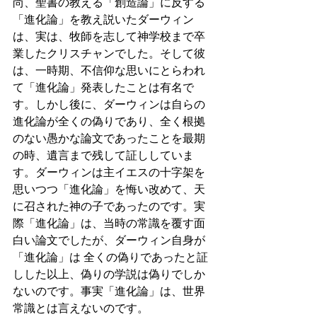
尚、聖書の教える「創造論」に反する
「進化論」を教え説いたダーウィン
は、実は、牧師を志して神学校まで卒
業したクリスチャンでした。そして彼
は、一時期、不信仰な思いにとらわれ
て「進化論」発表したことは有名で
す。しかし後に、ダーウィンは自らの
進化論が全くの偽りであり、全く根拠
のない愚かな論文であったことを最期
の時、遺言まで残して証ししていま
す。ダーウィンは主イエスの十字架を
思いつつ「進化論」を悔い改めて、天
に召された神の子であったのです。実
際「進化論」は、当時の常識を覆す面
白い論文でしたが、ダーウィン自身が
「進化論」は 全くの偽りであったと証
しした以上、偽りの学説は偽りでしか
ないのです。事実「進化論」は、世界
常識とは言えないのです。