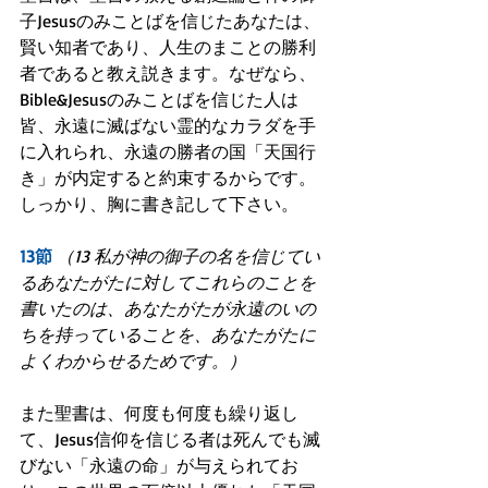
子Jesusのみことばを信じたあなたは、
賢い知者であり、人生のまことの勝利
者であると教え説きます。なぜなら、
Bible&Jesusのみことばを信じた人は
皆、永遠に滅ばない霊的なカラダを手
に入れられ、永遠の勝者の国「天国行
き」が内定すると約束するからです。
しっかり、胸に書き記して下さい。
13節
（13 私が神の御子の名を信じてい
るあなたがたに対してこれらのことを
書いたのは、あなたがたが永遠のいの
ちを持っていることを、あなたがたに
よくわからせるためです。）
また聖書は、何度も何度も繰り返し
て、Jesus信仰を信じる者は死んでも滅
びない「永遠の命」が与えられてお