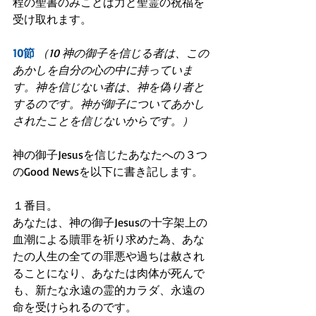
程の聖書のみことば力と聖霊の祝福を
受け取れます。
10節
（10 神の御子を信じる者は、この
あかしを自分の心の中に持っていま
す。神を信じない者は、神を偽り者と
するのです。神が御子についてあかし
されたことを信じないからです。）
神の御子Jesusを信じたあなたへの３つ
のGood Newsを以下に書き記します。
１番目。
あなたは、神の御子Jesusの十字架上の
血潮による贖罪を祈り求めた為、あな
たの人生の全ての罪悪や過ちは赦され
ることになり、あなたは肉体が死んで
も、新たな永遠の霊的カラダ、永遠の
命を受けられるのです。