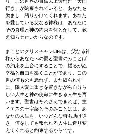
り、この世界の百倍以上優れた「天国
行き」が約束されていると、あなたを
励まし、語りかけてくれます。あなた
を愛している父なる神様は、あなたに
その真理と神の約束を何とかして、教
え知らせたいからなのです。
まことのクリスチャンLIFEは、父なる神
様からあなたへの愛と聖書のみことば
の約束を土台にすることで、揺るがぬ
幸福と自由を築くことがであり、この
世の何ものも恐れず、また縛られず
に、隣人愛に重きを置きながら自分ら
しい人生と神の使命に生きる人生を言
います。聖書はそれさえできれば、主
イエスの十字架とそのみことばは、あ
なたの人生を、いつどんな時も助け導
き、何をしても報われる人生に造り変
えてくれると約束するからです。