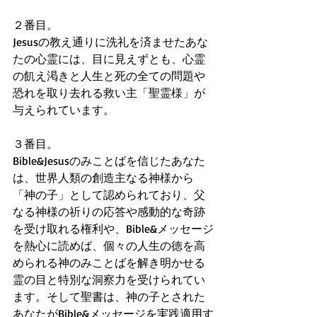
２番目。
Jesusの教え通りに洗礼を済ませたあな
たの心霊には、目に見えずとも、心霊
の飢え渇きと人生と死の全ての問題や
恐れを取り去れる救い主「聖霊様」が
与えられています。
３番目。
Bible&Jesusのみことばを信じたあなた
は、世界人類の創造主なる神様から
「神の子」として認められており、父
なる神様の祈りの応答や感動的な奇跡
を受け取れる権利や、Bible&メッセージ
を熱心に読めば、個々の人生の徳を高
められる神のみことばを解き明かせる
霊の目と特別な洞察力を受けられてい
ます。そして聖書は、神の子とされた 
あなたがBible&メッセージを実践適用す