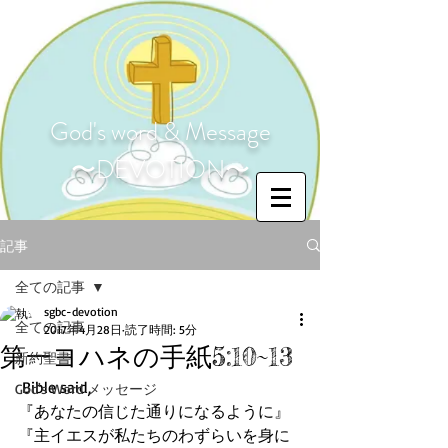
God's word & Message
〜DEVOTION〜
記事
全ての記事
sgbc-devotion
全ての記事
2017年4月28日
読了時間: 5分
第一ヨハネの手紙5:10~13
新約聖書
 Bible said,
God's Word メッセージ
『あなたの信じた通りになるように』
『主イエスが私たちのわずらいを身に