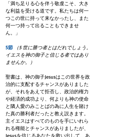
「満ち足りる心を伴う敬虔こそ、大き
な利益を受ける道です。私たちは何一
つこの世に持って来なかったし、また
何一つ持って出ることもできませ
ん。」
5節
（5 世に勝つ者とはだれでしょう。
イエスを神の御子と信じる者ではあり
ませんか。）
聖書は、神の御子Jesusはこの世界を政
治的に支配するチャンスがありました
が、それをあえて拒否し、政治的権力
や経済的成功より、何よりも神の使命
と隣人愛のみことばの為に人生を賭け
た真の勝利者だったと教え説きます。
主イエスはすべてのものを手にいれら
れる権能とチャンスがありましたが、
Jesusを信じるあなたを救い出して、あ