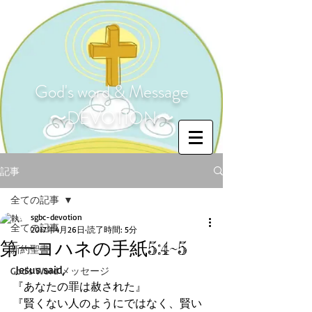
God's word & Message
〜DEVOTION〜
記事
全ての記事
sgbc-devotion
全ての記事
2017年4月26日
読了時間: 5分
第一ヨハネの手紙5:4~5
新約聖書
 Jesus said,
God's Word メッセージ
『あなたの罪は赦された』
『賢くない人のようにではなく、賢い