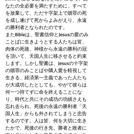
なたの全必要を満たすために、すべて
を放棄して、ただ十字架上で贖罪の死
を成し遂げて死からよみがえり、永遠
の勝利者となられたのです。
またBibleは、聖書信仰とJesusの愛のみ
ことばに生きようとする人たちは皆、
肉体の死後、神様から永遠の勝利の冠
を頂いて、天国人生に移させると約束
します。しかし聖書は、Jesusの十字架
の贖罪のみことばや隣人愛を軽視して
生きる、経済第一主義であった人たち
が大成功したとしても、やがて彼らは
何一つ持てずに命を終えることにな
り、時代と共にその成功の功績さえも
忘れ去られ、死後の永遠の勝利者「天
国人生」からも外されてしまうと忠告
するのです。人は皆、何を大切に生き
たかで、死後の行き先、勝者と敗者に