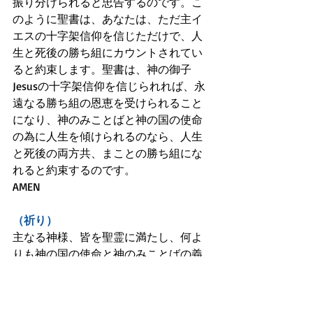
振り分けられると忠告するのです。こ
のように聖書は、あなたは、ただ主イ
エスの十字架信仰を信じただけで、人
生と死後の勝ち組にカウントされてい
ると約束します。聖書は、神の御子
Jesusの十字架信仰を信じられれば、永
遠なる勝ち組の恩恵を受けられること
になり、神のみことばと神の国の使命
の為に人生を傾けられるのなら、人生
と死後の両方共、まことの勝ち組にな
れると約束するのです。
AMEN
（祈り）
主なる神様、皆を聖霊に満たし、何よ
りも神の国の使命と神のみことばの義
を第一に生活させてて祈りつつ、絶え
ず教会のJesus Familyたちと前進しづけ
られるように助け導いて下さい。