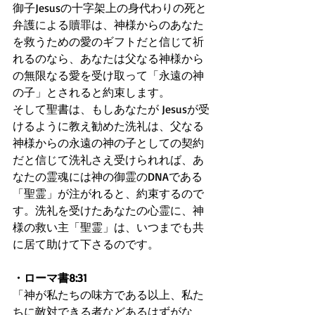
御子Jesusの十字架上の身代わりの死と
弁護による贖罪は、神様からのあなた
を救うための愛のギフトだと信じて祈
れるのなら、あなたは父なる神様から
の無限なる愛を受け取って「永遠の神
の子」とされると約束します。
そして聖書は、もしあなたが Jesusが受
けるように教え勧めた洗礼は、父なる
神様からの永遠の神の子としての契約
だと信じて洗礼さえ受けられれば、あ
なたの霊魂には神の御霊のDNAである
「聖霊」が注がれると、約束するので
す。洗礼を受けたあなたの心霊に、神
様の救い主「聖霊」は、いつまでも共
に居て助けて下さるのです。
・ローマ書8:31
「神が私たちの味方である以上、私た
ちに敵対できる者などあるはずがな