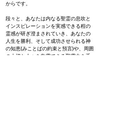
からです。
段々と、あなたは内なる聖霊の息吹と
インスピレーションを実感できる程の
霊感が研ぎ澄まされていき、あなたの
人生を勝利、そして成功させられる神
の知恵(みことばの約束と預言)や、周囲
の大切な人々を救霊できる聖霊力を手
に入れられることを信じます。
AMEN
（祈り）
主なる神様、皆の霊をさまして、Jesus
の十字架の贖罪力と内なる聖霊のイン
スピレーションを通して、神の特別な
愛と人生を幸福に導くみことばに気づ
かせて下さい。そうすれば、皆の全て
のマイナス思考、恐れ、将来への不安
は全て消え去り、やる事なす事がうま