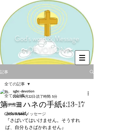
God's word & Message
〜DEVOTION〜
記事
全ての記事
sgbc-devotion
全ての記事
2017年4月22日
読了時間: 5分
第一ヨハネの手紙4:13~17
新約聖書
 Jesus said,
God's Word メッセージ
『さばいてはいけません。そうすれ
ば、自分もさばかれません』