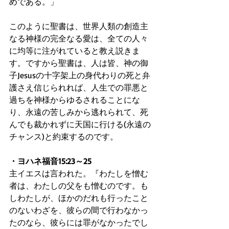
めである。」
このように聖書は、世界人類の創造主
なる神様の完全なる愛は、全ての人々
に均等に注がれていると教え説きま
す。ですから聖書は、人は皆、神の御
子Jesusの十字架上の身代わりの死と弁
護さえ信じられれば、人生での罪悪と
過ちを神様からゆるされることにな
り、永遠の苦しみから逃れられて、死
んでも裁かれずに天国に行ける(永遠の
チャンス)と約束するのです。
・ヨハネ福音15:23～25
主イエスは言われた。『わたしを憎む
者は、わたしの父をも憎むのです。も
しわたしが、ほかのだれも行ったこと
のないわざを、彼らの間で行わなかっ
たのなら、彼らには罪がなかったでし