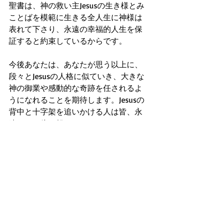
聖書は、神の救い主Jesusの生き様とみ
ことばを模範に生きる全人生に神様は
表れて下さり、永遠の幸福的人生を保
証すると約束しているからです。
今後あなたは、あなたが思う以上に、
段々とJesusの人格に似ていき、大きな
神の御業や感動的な奇跡を任されるよ
うになれることを期待します。Jesusの
背中と十字架を追いかける人は皆、永
遠にいく倍も報われるのです。
AMEN
（祈り）
主よ、皆を聖霊に満たし、日々のBible&
メッセージを素直に吸収させて、Jesus
の人格や生き様に似ていく者たちにし
て下さい。