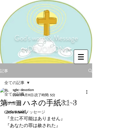
God's word & Message
〜DEVOTION〜
記事
全ての記事
sgbc-devotion
全ての記事
2017年4月11日
読了時間: 5分
第一ヨハネの手紙3:1~3
新約聖書
 Jesus said,
God's Word メッセージ
『主に不可能はありません』
『あなたの罪は赦された』