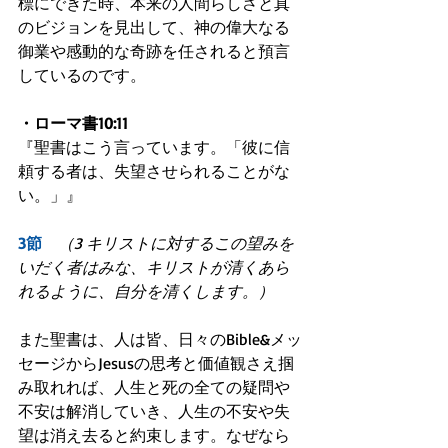
標にできた時、本来の人間らしさと真
のビジョンを見出して、神の偉大なる
御業や感動的な奇跡を任されると預言
しているのです。
・ローマ書10:11
『聖書はこう言っています。「彼に信
頼する者は、失望させられることがな
い。」』
3節　
（3 キリストに対するこの望みを
いだく者はみな、キリストが清くあら
れるように、自分を清くします。）
また聖書は、人は皆、日々のBible&メッ
セージからJesusの思考と価値観さえ掴
み取れれば、人生と死の全ての疑問や
不安は解消していき、人生の不安や失
望は消え去ると約束します。なぜなら