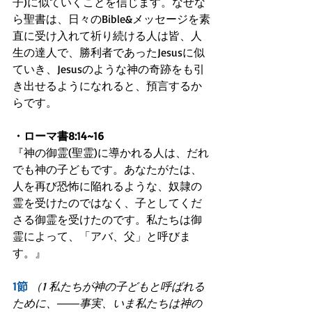
子)に似ていくことを信じます。なぜな
ら聖書は、日々のBible&メッセージを素
直に受け入れて祈り続ける人は皆、人
生の達人で、勝利者であったJesusに似
ていき、Jesusのような神の奇跡をも引
き出せるようになれると、預言するか
らです。 
・ローマ書8:14~16
『神の御霊(聖霊)に導かれる人は、だれ
でも神の子どもです。あなたがたは、
人を再び恐怖に陥れるような、奴隷の
霊を受けたのではなく、子としてくだ
さる御霊を受けたのです。私たちは御
霊によって、「アバ、父」と呼びま
す。』
1節
（1 私たちが神の子どもと呼ばれる
ために、――事実、いま私たちは神の