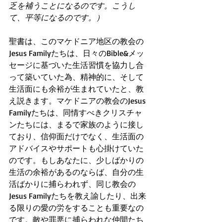
乏を補うことになるのです。こうし
て、平等になるのです。）
聖書は、このマケドニア地区の教会の
Jesus Familyたちは、日々のBible&メッ
セージに基づいた生活習慣を協力し合
って築いていた為、精神的に、そして
生活面にも余裕が生まれていたと、教
え説きます。マケドニアの教会のJesus 
Familyたちは、同情すべきクリスチャ
ンたちには、まるで家族のように接し
ており、信仰面だけでなく、生活面の
アドバイスやサポートも心掛けていた
のです。もしあなたに、少しばかりの
生活の余裕があるのならば、自分の生
活ばかりに捕らわれず、同じ教会の
Jesus Familyたちを教え諭したり、出来
る限りの愛の労をすることも重要なの
です。敵や罪悪に捕らわれな仲間たち