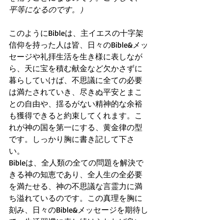
平等になるのです。）
このようにBibleは、主イエスの十字架
信仰を持った人は皆、日々のBible&メッ
セージや礼拝生活を生き様に表しなが
ら、天に宝を積む献金など欠かさずに
暮らしていけば、不思議に全ての必要
は満たされていき、尽きぬ平安とまこ
との自由や、揺るがない精神的な余裕
も獲得できると約束してくれます。こ
れが神の国を第一にする、黄金律の型
です。しっかり胸に書き記して下さ
い。
Bibleは、全人類の全ての問題を解決で
きる神の知恵であり、全人生の全必要
を満たせる、神の不思議な言霊力に満
ち溢れているのです。この真理を胸に
刻み、日々のBible&メッセージを期待し