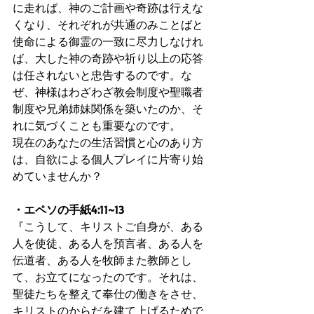
に走れば、神のご計画や奇跡は行えな
くなり、それぞれが共通のみことばと
使命による御霊の一致に尽力しなけれ
ば、大した神の奇跡や祈り以上の応答
は任されないと忠告するのです。な
ぜ、神様はわざわざ教会制度や聖職者
制度や兄弟姉妹関係を築いたのか、そ
れに気づくことも重要なのです。
現在のあなたの生活習慣と心のあり方
は、自欲による個人プレイに片寄り始
めていませんか？
・エペソの手紙4:11~13
『こうして、キリストご自身が、ある
人を使徒、ある人を預言者、ある人を
伝道者、ある人を牧師また教師とし
て、お立てになったのです。それは、
聖徒たちを整えて奉仕の働きをさせ、
キリストのからだを建て上げるためで