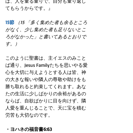
は、人を量る量りで、自分も量り返し
てもらうからです。』
15節
（15 「多く集めた者も余るところ
がなく、少し集めた者も足りないとこ
ろがなかった」と書いてあるとおりで
す。）
このように聖書は、主イエスのみこと
ば通り、Jesus Familyたちを思いやる愛
心を大切に与えようとする人は皆、神
の大きな報いや隣人の尊敬や助けをも
勝ち取れると約束してくれます。あな
たの生活に少しばかりの余裕があるの
ならば、自欲ばかりに目を向けず、隣
人愛を重んじることで、天に宝を積む
労苦も大切なのです。
・ヨハネの福音書6:63