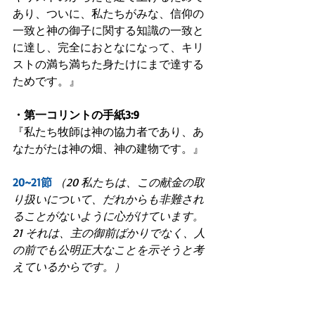
あり、ついに、私たちがみな、信仰の
一致と神の御子に関する知識の一致と
に達し、完全におとなになって、キリ
ストの満ち満ちた身たけにまで達する
ためです。』
・第一コリントの手紙3:9
『私たち牧師は神の協力者であり、あ
なたがたは神の畑、神の建物です。』
20~21節
（20 私たちは、この献金の取
り扱いについて、だれからも非難され
ることがないように心がけています。
21 それは、主の御前ばかりでなく、人
の前でも公明正大なことを示そうと考
えているからです。）
このようにBibleは、Jesusの教会の聖職