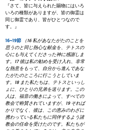
『さて、皆に与えられた賜物にはいろ
いろの種類がありますが、皆の御霊は
同じ御霊であり、皆がひとつなので
す。』
16~19節
（16 私があなたがたのことを
思うのと同じ熱心な献金を、テトスの
心にも与えてくださった神に感謝しま
す。17 彼は私の勧めを受け入れ、非常
な熱意をもって、自分から進んであな
たがたのところに行こうとしていま
す。18 また私たちは、テトスといっし
ょに、ひとりの兄弟を送ります。この
人は、福音の働きによって、すべての
教会で称賛されていますが、19 それば
かりでなく、彼は、この恵みのわざに
携わっている私たちに同伴するよう諸
教会の任命を受けたのです。私たちが