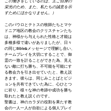
この働きをしているのは、主ご自身の
栄光のため、また、私たちの誠意を示
すためにほかなりません。）
このパウロとテトスの牧師たちとマケ
ドニア地区の教会のクリスチャンたち
は、神様から与えられた性格と才能は
多種多様で違いがありましたが、日々
の同じBible&メッセージで理解し合い、
チームプレイを大切にすることで、御
霊の一致を計ることができた為、見え
ない敵に打ち勝ち、不可能を可能にす
る教会力を引き出せていたと、教え説
きます。彼らは、同じみことばとビジ
ョンを共有できていた為に、心ひとつ
に祈り、様々な神の奇跡や成功を勝ち
取れたと教え説くのです。
聖書は、神のカラダの役割を果たす教
会の一人一人が自欲による個人プレイ