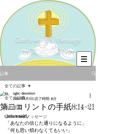
God's word & Message
〜DEVOTION〜
記事
全ての記事
sgbc-devotion
全ての記事
2017年3月1日
読了時間: 8分
第二コリントの手紙8:14~21
新約聖書
 Jesus said,
God's Word メッセージ
「あなたの信じた通りになるように」
「何も思い煩わなくてもいい」