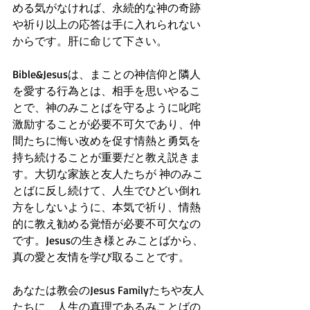
める気がなければ、永続的な神の奇跡
や祈り以上の応答は手に入れられない
からです。肝に命じて下さい。
Bible&Jesusは、まことの神信仰と隣人
を愛する行為とは、相手を思いやるこ
とで、神のみことばを守るように叱咤
激励することが必要不可欠であり、仲
間たちに悔い改めを促す情熱と勇気を
持ち続けることが重要だと教え説きま
す。大切な家族と友人たちが 神のみこ
とばに反し続けて、人生でひどい倒れ
方をしないように、本気で祈り、情熱
的に教え勧める覚悟が必要不可欠なの
です。Jesusの生き様とみことばから、
真の愛と友情を学び取ることです。
あなたは教会のJesus Familyたちや友人
たちに、人生の真理であるみことばの