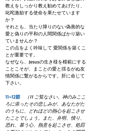
教えをしっかり教え勧めてあげたり、
叱咤激励する使命を果たせています
か？
それとも、当たり障りのない偽善的な
愛と偽りの平和の人間関係ばかり築い
ていませんか？
この点をよく吟味して 愛関係を築くこ
とが重要です。
なぜなら、Jesusの生き様を模範にする
ことこそが、まことの愛と揺るがぬ友
情関係に繋がるからです。肝に命じて
下さい。
11~12節
　（11 ご覧なさい。神のみここ
ろに添ったその悲しみが、あなたがた
のうちに、どれほどの熱心を起こさせ
たことでしょう。また、弁明、憤り、
恐れ、慕う心、熱意を起こさせ、処罰