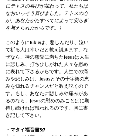
にテトスの喜びが加わって、私たちは
なおいっそう喜びました。テトスの心
が、あなたがたすべてによって安らぎ
を与えられたからです。）
このようにBibleは、悲しんだり、泣い
て祈る人は幸いだと教え説きます。な
ぜなら、神の慈愛に満ちたJesusは人生
に悲しみ、打ちひしがれた人々を慰め
に表れて下さるからです。人生での痛
みや悲しみは、Jesusとその十字架の恵
みを知れるチャンスだと教え説くので
す。もし、あなたに悲しみや痛みがあ
るのなら、Jesusの慰めのみことばに期
待し続ければ報われるのです。胸に書
き記して下さい。
・マタイ福音書5:7