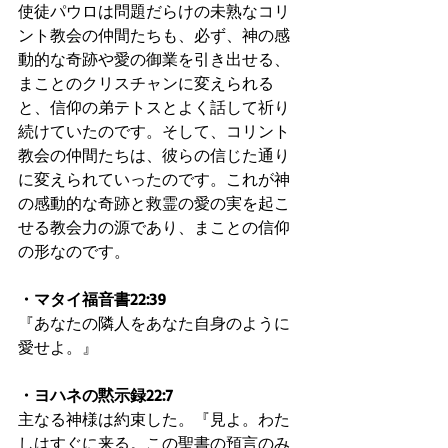
使徒パウロは問題だらけの未熟なコリ
ント教会の仲間たちも、必ず、神の感
動的な奇跡や愛の御業を引き出せる、
まことのクリスチャンに変えられる
と、信仰の弟テトスとよく話して祈り
続けていたのです。そして、コリント
教会の仲間たちは、彼らの信じた通り
に変えられていったのです。これが神
の感動的な奇跡と救霊の愛の実を起こ
せる教会力の源であり、まことの信仰
の形なのです。
・マタイ福音書22:39
『あなたの隣人をあなた自身のように
愛せよ。』
・ヨハネの黙示録22:7
主なる神様は約束した。『見よ。わた
しはすぐに来る。この聖書の預言のみ