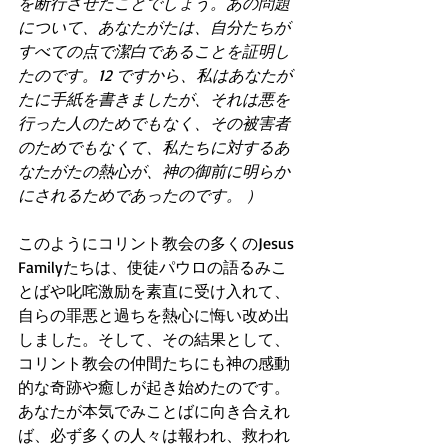
を断行させたことでしょう。あの問題
について、あなたがたは、自分たちが
すべての点で潔白であることを証明し
たのです。12 ですから、私はあなたが
たに手紙を書きましたが、それは悪を
行った人のためでもなく、その被害者
のためでもなくて、私たちに対するあ
なたがたの熱心が、神の御前に明らか
にされるためであったのです。 ）
このようにコリント教会の多くのJesus 
Familyたちは、使徒パウロの語るみこ
とばや叱咤激励を素直に受け入れて、
自らの罪悪と過ちを熱心に悔い改め出
しました。そして、その結果として、
コリント教会の仲間たちにも神の感動
的な奇跡や癒しが起き始めたのです。
あなたが本気でみことばに向き合えれ
ば、必ず多くの人々は報われ、救われ