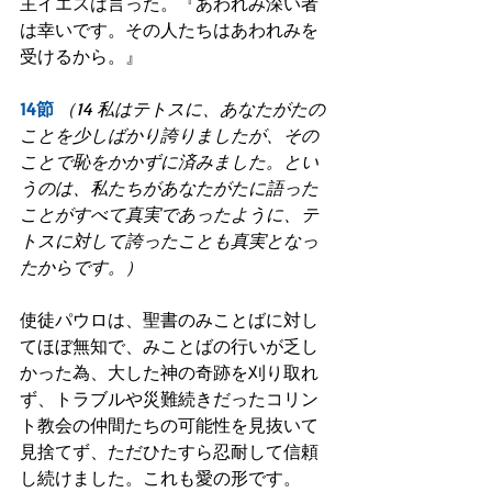
主イエスは言った。『あわれみ深い者
は幸いです。その人たちはあわれみを
受けるから。』
14節
（14 私はテトスに、あなたがたの
ことを少しばかり誇りましたが、その
ことで恥をかかずに済みました。とい
うのは、私たちがあなたがたに語った
ことがすべて真実であったように、テ
トスに対して誇ったことも真実となっ
たからです。）
使徒パウロは、聖書のみことばに対し
てほぼ無知で、みことばの行いが乏し
かった為、大した神の奇跡を刈り取れ
ず、トラブルや災難続きだったコリン
ト教会の仲間たちの可能性を見抜いて
見捨てず、ただひたすら忍耐して信頼
し続けました。これも愛の形です。