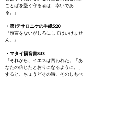
ことばを堅く守る者は、幸いであ
る。』
・第1テサロニケの手紙5:20
『預言をないがしろにしてはいけませ
ん。』
・マタイ福音書8:13
『それから、イエスは言われた。「あ
なたの信じたとおりになるように。」
すると、ちょうどその時、そのしもべ
はいやされた。』
14~16節
（14 私はテトスに、あなたが
たのことを少しばかり誇りましたが、
そのことで恥をかかずに済みました。
というのは、私たちがあなたがたに語
ったことがすべて真実であったよう