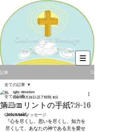
God's word & Message
〜DEVOTION〜
記事
全ての記事
sgbc-devotion
全ての記事
2017年2月26日
読了時間: 8分
第二コリントの手紙7:8~16
新約聖書
 Jesus said,
God's Word メッセージ
『心を尽くし、思いを尽くし、知力を
尽くして、あなたの神である主を愛せ