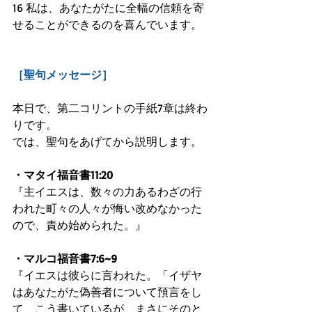
16 私は、あなたがたに全幅の信頼を寄
せることができるのを喜んでいます。
［聖句メッセージ］
本日で、第二コリントの手紙7章は終わ
りです。
では、聖句をあげてから説明します。
・マタイ福音書11:20
『主イエスは、数々の力あるわざの行
われた町々の人々が悔い改めなかった
ので、責め始められた。』
・マルコ福音書7:6~9
『イエスは彼らに言われた。「イザヤ
はあなたがた偽善者について預言をし
て、こう書いているが、まさにそのと