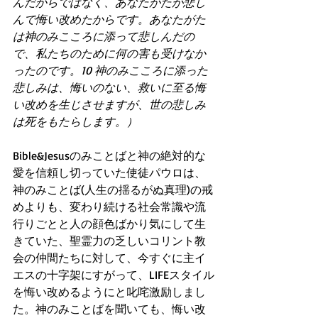
んだからではなく、あなたがたが悲し
んで悔い改めたからです。あなたがた
は神のみこころに添って悲しんだの
で、私たちのために何の害も受けなか
ったのです。10 神のみこころに添った
悲しみは、悔いのない、救いに至る悔
い改めを生じさせますが、世の悲しみ
は死をもたらします。）
Bible&Jesusのみことばと神の絶対的な
愛を信頼し切っていた使徒パウロは、
神のみことば(人生の揺るがぬ真理)の戒
めよりも、変わり続ける社会常識や流
行りごとと人の顔色ばかり気にして生
きていた、聖霊力の乏しいコリント教
会の仲間たちに対して、今すぐに主イ
エスの十字架にすがって、LIFEスタイル
を悔い改めるようにと叱咤激励しまし
た。神のみことばを聞いても、悔い改