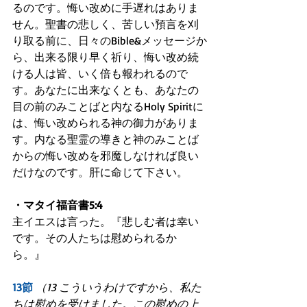
るのです。悔い改めに手遅れはありま
せん。聖書の悲しく、苦しい預言を刈
り取る前に、日々のBible&メッセージか
ら、出来る限り早く祈り、悔い改め続
ける人は皆、いく倍も報われるので
す。あなたに出来なくとも、あなたの
目の前のみことばと内なるHoly Spiritに
は、悔い改められる神の御力がありま
す。内なる聖霊の導きと神のみことば
からの悔い改めを邪魔しなければ良い
だけなのです。肝に命じて下さい。
・マタイ福音書5:4
主イエスは言った。『悲しむ者は幸い
です。その人たちは慰められるか
ら。』
13節
（13 こういうわけですから、私た
ちは慰めを受けました。この慰めの上