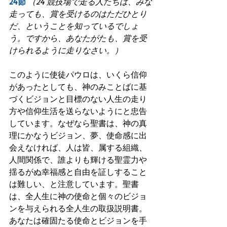
24節
（24 競技場で走る人たちは、みな
走っても、賞を受けるのはただひとり
だ、ということを知っているでしょ
う。ですから、あなたがたも、賞を受
けられるように走りなさい。）
このように使徒パウロは、いくら信仰
があったとしても、神のみことばに基
づくビジョンと目標のない人生の走り
方や信仰生活を送らないようにと忠告
しています。なぜなら聖書は、神の真
理にかなうビジョン、夢、使命感に出
会えなければ、人は皆、属する組織、
人間関係で、誰よりも輝ける聖霊力や
揺るがぬ幸福感と自由を証しすること
は難しい、と注意しています。聖書
は、全人生に神の使命と個々のビジョ
ンを与えられる全人生の取扱説明書。
あなたは確固たる使命とビジョンを手