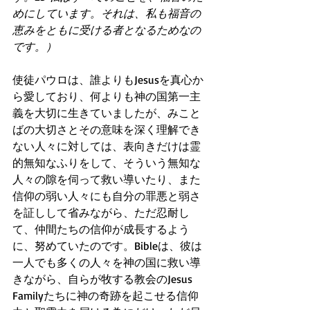
めにしています。それは、私も福音の
恵みをともに受ける者となるためなの
です。）
使徒パウロは、誰よりもJesusを真心か
ら愛しており、何よりも神の国第一主
義を大切に生きていましたが、みこと
ばの大切さとその意味を深く理解でき
ない人々に対しては、表向きだけは霊
的無知なふりをして、そういう無知な
人々の隙を伺って救い導いたり、また
信仰の弱い人々にも自分の罪悪と弱さ
を証しして省みながら、ただ忍耐し
て、仲間たちの信仰が成長するよう
に、努めていたのです。Bibleは、彼は
一人でも多くの人々を神の国に救い導
きながら、自らが牧する教会のJesus 
Familyたちに神の奇跡を起こせる信仰