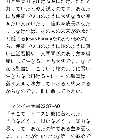
力と聖霊力を届ける為にだけ、ただ尽
力していたと教え説くのです。あなた
にも使徒パウロのように大切な救い導
きたい人がいたり、信仰を成長させた
りしなければ、その人の未来が危険だ
と感じるJesus Familyたちがいるのな
ら、使徒パウロのように蛇のように賢
い生活習慣や、人間関係のあり方を模
範にして生きることも大切です。なぜ
なら聖書は、こういう蛇のように賢い
生き方を心掛ける人に、神の聖霊は、
必ず大きく味方して下さると約束する
からなのです。肝に命じて下さい。
・マタイ福音書22:37~40
『そこで、イエスは彼に言われた。
「心を尽くし、思いを尽くし、知力を
尽くして、あなたの神である主を愛せ
よ。」これがたいせつな第一の戒めで