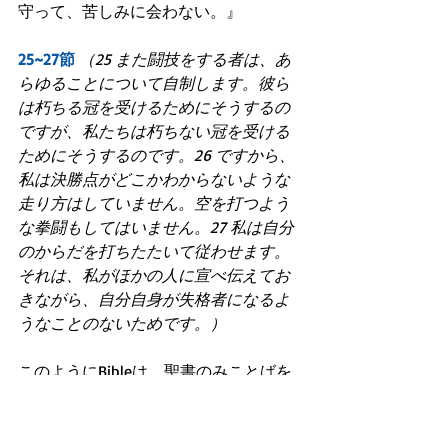
守って、苦しみに会わない。』
25~27節
（25 また闘技をする者は、あ
らゆることについて自制します。彼ら
は朽ちる冠を受けるためにそうするの
ですが、私たちは朽ちない冠を受ける
ためにそうするのです。26 ですから、
私は決勝点がどこかわからないような
走り方はしていません。空を打つよう
な拳闘もしてはいません。27 私は自分
のからだを打ちたたいて従わせます。
それは、私がほかの人に宣べ伝えてお
きながら、自分自身が失格者になるよ
うなことのないためです。）
このようにBibleは、聖書のみことばを
生活の軸にして、常に自分自身の行動
と言動を自制しようとする人は皆、神
の特別な大盾に守られるので、決して