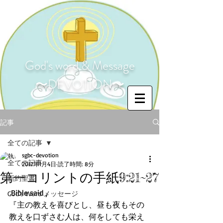
God's word & Message
〜DEVOTION〜
記事
全ての記事
sgbc-devotion
全ての記事
2017年1月4日
読了時間: 8分
第一コリントの手紙9:21~27
新約聖書
 Bible said ,
God's Word メッセージ
『主の教えを喜びとし、昼も夜もその
教えを口ずさむ人は、何をしても栄え