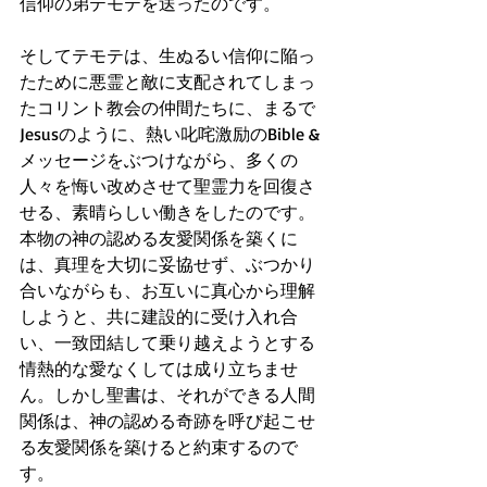
信仰の弟テモテを送ったのです。
そしてテモテは、生ぬるい信仰に陥っ
たために悪霊と敵に支配されてしまっ
たコリント教会の仲間たちに、まるで
Jesusのように、熱い叱咤激励のBible & 
メッセージをぶつけながら、多くの
人々を悔い改めさせて聖霊力を回復さ
せる、素晴らしい働きをしたのです。
本物の神の認める友愛関係を築くに
は、真理を大切に妥協せず、ぶつかり
合いながらも、お互いに真心から理解
しようと、共に建設的に受け入れ合
い、一致団結して乗り越えようとする
情熱的な愛なくしては成り立ちませ
ん。しかし聖書は、それができる人間
関係は、神の認める奇跡を呼び起こせ
る友愛関係を築けると約束するので
す。