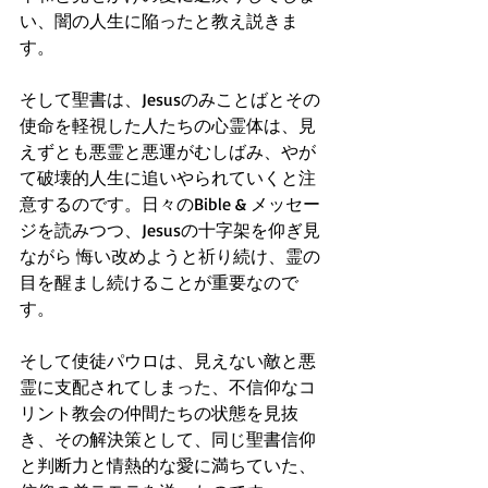
い、闇の人生に陥ったと教え説きま
す。
そして聖書は、Jesusのみことばとその
使命を軽視した人たちの心霊体は、見
えずとも悪霊と悪運がむしばみ、やが
て破壊的人生に追いやられていくと注
意するのです。日々のBible & メッセー
ジを読みつつ、Jesusの十字架を仰ぎ見
ながら 悔い改めようと祈り続け、霊の
目を醒まし続けることが重要なので
す。
そして使徒パウロは、見えない敵と悪
霊に支配されてしまった、不信仰なコ
リント教会の仲間たちの状態を見抜
き、その解決策として、同じ聖書信仰
と判断力と情熱的な愛に満ちていた、