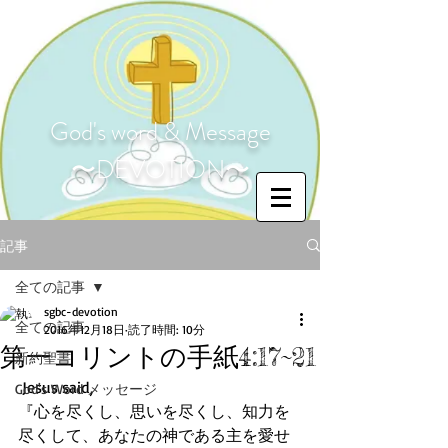
God's word & Message
〜DEVOTION〜
記事
全ての記事
sgbc-devotion
全ての記事
2016年12月18日
読了時間: 10分
第一コリントの手紙4:17~21
新約聖書
 Jesus said, 
God's Word メッセージ
『心を尽くし、思いを尽くし、知力を
尽くして、あなたの神である主を愛せ