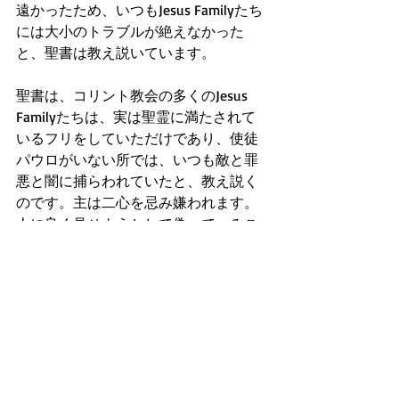
遠かったため、いつもJesus Familyたち
には大小のトラブルが絶えなかった
と、聖書は教え説いています。
聖書は、コリント教会の多くのJesus 
Familyたちは、実は聖霊に満たされて
いるフリをしていただけであり、使徒
パウロがいない所では、いつも敵と罪
悪と闇に捕らわれていたと、教え説く
のです。主は二心を忌み嫌われます。
人に良く見せようとして偽って、みこ
とばに背く裏表のある生活習慣を築く
人は注意が必要なのです。
・ヨハネの福音書3:3
『イエスは答えて言われた。「まこと
に、まことに、あなたに告げます。人
は、新しく生まれ変わらなければ、神
の国を見ることはできません。」』