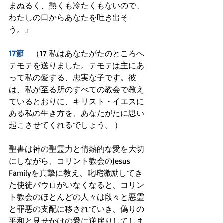
まぬるく、熱くも冷たくもないので、
わたしの口からあなたを吐き出そ
う。』
17節
　（17 私はあなたがたのところへ
テモテを送りました。テモテは主にあ
って私の愛する、忠実な子です。彼
は、私が至る所のすべての教会で教え
ているとおりに、キリスト・イエスに
ある私の生き方を、あなたがたに思い
起こさせてくれるでしょう。 ）
聖書は神の聖霊力と情熱的な愛を大切
にしながら、コリント教会のJesus 
Familyを真摯に教え、叱咤激励してき
た使徒パウロがいなくなると、コリン
ト教会のほとんどの人々は段々と悪霊
と罪悪の支配に移されていき、偽りの
平和と見せかけの愛に逆戻りしてしま