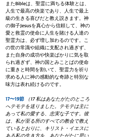
またBibleは、聖霊に満ちる体験とは、
人生で最高の快楽であり、人生で最上
級の生きる喜びだと教え説きます。神
の御子Jesusを真心から信頼して、神の
愛と救霊の使命に人生を賭ける人達の
聖霊力は、必ず増し加わるのです。こ
の世の常識や組織に支配され過ぎず、
また自身の成功や快楽ばかりに気を取
られ過ぎず、神の国とみことばの使命
に重きと時間を割いて、聖霊力を祈り
求める人に神の感動的な奇跡と特別な
味方は表れ続けるのです。
17〜19節
（17 私はあなたがたのところ
へテモテを送りました。テモテは主に
あって私の愛する、忠実な子です。彼
は、私が至る所のすべての教会で教え
ているとおりに、キリスト・イエスに
ある私の生き方を、あなたがたに思い