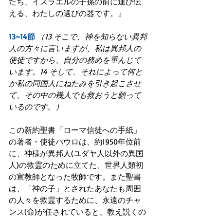
たち、イスラエルの子孫の前に運び伝
える、わたしの選びの器です。』 
13~14節
（13 そこで、神を知らない異邦
人の方々に言いますが、私は異邦人の
使徒ですから、自分の務めを重んじて
います。14 そして、それによって何と
か私の同国人にねたみを引き起こさせ
て、その中の幾人でも救おうと願って
いるのです。）
この新約聖書「ローマ信徒への手紙」
の著者・使徒パウロは、約1950年位前
に、神様が異邦人(ユダヤ人以外の異国
人)の救霊のために立てた、世界人類初
の宣教師となった牧師です。また聖書
は、「神の子」とされたあなたも周囲
の人々を救霊するために、永遠のチャ
ンス(命)が任されていると、教え説くの