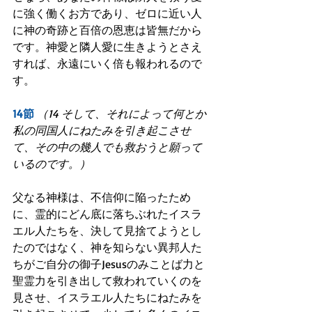
に強く働くお方であり、ゼロに近い人
に神の奇跡と百倍の恩恵は皆無だから
です。神愛と隣人愛に生きようとさえ
すれば、永遠にいく倍も報われるので
す。
14節
（14 そして、それによって何とか
私の同国人にねたみを引き起こさせ
て、その中の幾人でも救おうと願って
いるのです。）
父なる神様は、不信仰に陥ったため
に、霊的にどん底に落ちぶれたイスラ
エル人たちを、決して見捨てようとし
たのではなく、神を知らない異邦人た
ちがご自分の御子Jesusのみことば力と
聖霊力を引き出して救われていくのを
見させ、イスラエル人たちにねたみを