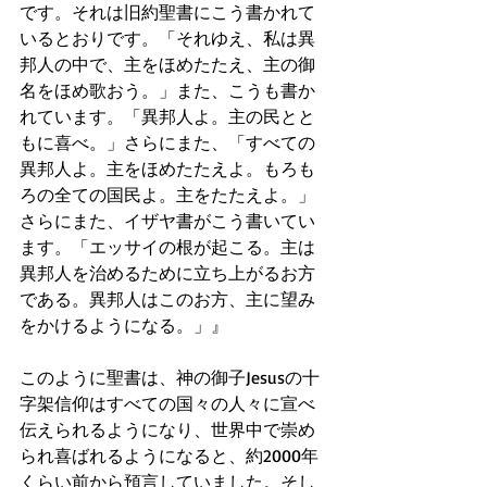
です。それは旧約聖書にこう書かれて
いるとおりです。「それゆえ、私は異
邦人の中で、主をほめたたえ、主の御
名をほめ歌おう。」また、こうも書か
れています。「異邦人よ。主の民とと
もに喜べ。」さらにまた、「すべての
異邦人よ。主をほめたたえよ。もろも
ろの全ての国民よ。主をたたえよ。」
さらにまた、イザヤ書がこう書いてい
ます。「エッサイの根が起こる。主は
異邦人を治めるために立ち上がるお方
である。異邦人はこのお方、主に望み
をかけるようになる。」』
このように聖書は、神の御子Jesusの十
字架信仰はすべての国々の人々に宣べ
伝えられるようになり、世界中で崇め
られ喜ばれるようになると、約2000年
くらい前から預言していました。そし