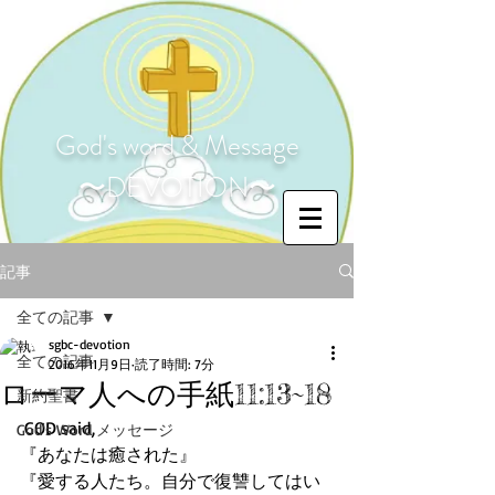
God's word & Message
〜DEVOTION〜
記事
全ての記事
sgbc-devotion
全ての記事
2016年11月9日
読了時間: 7分
ローマ人への手紙11:13~18
新約聖書
 GOD said,
God's Word メッセージ
『あなたは癒された』
『愛する人たち。自分で復讐してはい