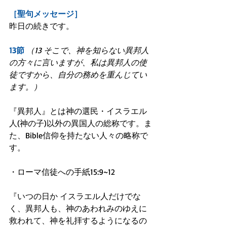
［聖句メッセージ］
昨日の続きです。
13節
（13 そこで、神を知らない異邦人
の方々に言いますが、私は異邦人の使
徒ですから、自分の務めを重んじてい
ます。）
『異邦人』とは神の選民・イスラエル
人(神の子)以外の異国人の総称です。ま
た、Bible信仰を持たない人々の略称で
す。
・ローマ信徒への手紙15:9~12
『いつの日か イスラエル人だけでな
く、異邦人も、神のあわれみのゆえに
救われて、神を礼拝するようになるの