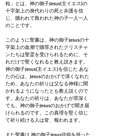
粒」とは、神の御子Jesus(主イエス)の
十字架上の身代わりの死と弁護を信
じ、贖われて救われた神の子一人一人
のことです。
このように聖書は、神の御子Jesusの十
字架上の血潮で贖罪されたクリスチャ
ンたちは聖霊を受けられるために、そ
れだけで聖くなれると教え説きます。
神の御子Jesus(主イエス)を信じた あな
たの心は、Jesusのおかげで清くなれた
ため、あなたの祈りは父なる神様に聞
かれるようになったとも教え説くので
す。あなたの祈りは、あなたが罪深く
ても、神の御子Jesusのおかげで聞き届
けられるのです。この真理を堅く信じ
て祈り続ける人は皆、報われます。
また聖書は 神の御子Jesus信仰を持った