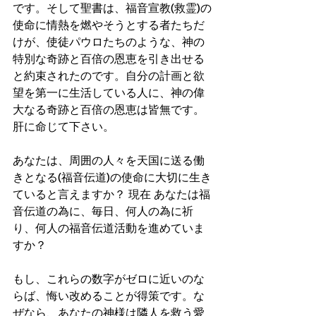
です。そして聖書は、福音宣教(救霊)の
使命に情熱を燃やそうとする者たちだ
けが、使徒パウロたちのような、神の
特別な奇跡と百倍の恩恵を引き出せる
と約束されたのです。自分の計画と欲
望を第一に生活している人に、神の偉
大なる奇跡と百倍の恩恵は皆無です。
肝に命じて下さい。
あなたは、周囲の人々を天国に送る働
きとなる(福音伝道)の使命に大切に生き
ていると言えますか？ 現在 あなたは福
音伝道の為に、毎日、何人の為に祈
り、何人の福音伝道活動を進めていま
すか？  
もし、これらの数字がゼロに近いのな
らば、悔い改めることが得策です。な
ぜなら、あなたの神様は隣人を救う愛