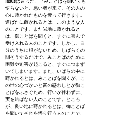
Jesusは言った。『みことばを聞いても
悟らないと、悪い者が来て、その人の
心に蒔かれたものを奪って行きます。
道ばたに蒔かれるとは、このような人
のことです。また岩地に蒔かれると
は、御ことばを聞くと、すぐに喜んで
受け入れる人のことです。しかし、自
分のうちに根がないため、しばらくの
間そうするだけで、みことばのために
困難や迫害が起こると、すぐにつまず
いてしまいます。また、いばらの中に
蒔かれるとは、みことばを聞くが、こ
の世の心づかいと富の惑わしとが御こ
とばをふさぐため、行いが伴わずに、
実を結ばない人のことです。ところ
が、良い地に蒔かれるとは、御ことば
を聞いてそれを悟り行う人のことで、
その人は根がしっかりしており、ほん
とうに実を結び、あるものは百倍、あ