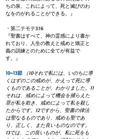
ちの泉、これによって、死と滅びのわ
なをのがれることができる。』
・第二テモテ3:16
『聖書はすべて、神の霊感により書か
れており、人生の教えと戒めと矯正と
義の訓練とのために全てが有益で
す。』
10~13節
（10それで私には、いのちに導
くはずのこの戒めが、かえって死に導
くものであることが、わかりました。11
それは、戒めによって機会を捕らえた
罪が私を欺き、戒めによって私を殺し
たからです。12ですから、聖書の律法
は聖なるものであり、戒めも聖であ
り、正しく、また良いものなのです。
13では、この良いものが、私に死をも