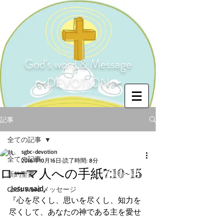
God's word & Message
〜DEVOTION〜
記事
全ての記事
sgbc-devotion
全ての記事
2016年10月16日
読了時間: 8分
ローマ人への手紙7:10~15
新約聖書
 Jesus said,
God's Word メッセージ
『心を尽くし、思いを尽くし、知力を
尽くして、あなたの神である主を愛せ