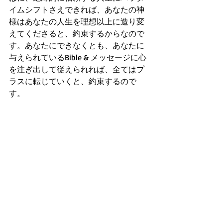
イムシフトさえできれば、あなたの神
様はあなたの人生を理想以上に造り変
えてくださると、約束するからなので
す。あなたにできなくとも、あなたに
与えられているBible & メッセージに心
を注ぎ出して従えられれば、全てはプ
ラスに転じていくと、約束するので
す。
あなたは、この神の奇跡と百倍の恩恵
を受けられるJesus信仰を勘違いしてい
ませんでしたか？ 
神の奇跡や恩恵を永続的に享受するに
は自己流では立ちいきません。肝に命
じて下さい。
今後、あなたに与えられるBible & メッ