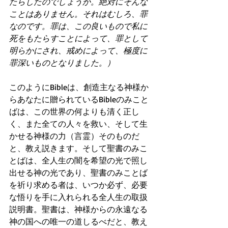
たらしたのでしょうか。絶対にそんな
ことはありません。それはむしろ、罪
なのです。罪は、この良いもので私に
死をもたらすことによって、罪として
明らかにされ、戒めによって、極度に
罪深いものとなりました。）
このようにBibleは、創造主なる神様か
らあなたに贈られているBibleのみこと
ばは、この世界の何よりも清く正し
く、また全ての人々を救い、そして生
かせる神様の力（言霊）そのものだ
と、教え説きます。そして聖書のみこ
とばは、全人生の闇を希望の光で照し
出せる神の光であり、聖書のみことば
を祈り求める者は、いつか必ず、必要
な悟りを手に入れられる全人生の取扱
説明書。聖書は、神様からの永遠なる
神の国への唯一の道しるべだと、教え