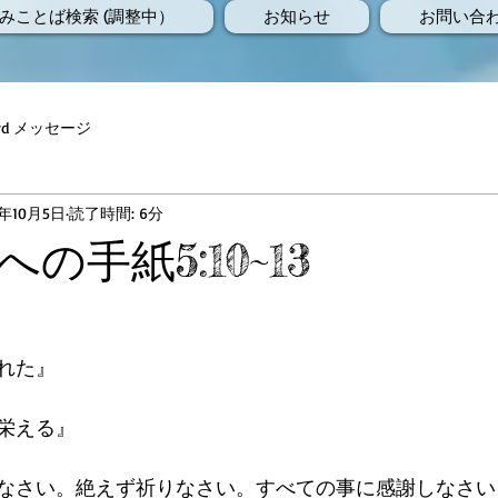
みことば検索 (調整中）
お知らせ
お問い合
Word メッセージ
6年10月5日
読了時間: 6分
の手紙5:10~13
れた』
栄える』
なさい。絶えず祈りなさい。すべての事に感謝しなさい