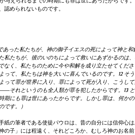
律法が与えられるまでの時期にも罪は世にあったからです
、認められないものです。
し敵であった私たちが、神の御子イエスの死によって神と和
た私たちが、彼のいのちによって救いにあずかるのは、
かりでなく、私たちのために今や和解を成り立たせてくだ
よって、私たちは神を大いに喜んでいるのです。12 そ
よって罪が世界に入り、罪によって死が入り、こうして
――それというのも全人類が罪を犯したからです。13 
時期にも罪は世にあったからです。しかし罪は、何かの
のです。）
手紙の筆者である使徒パウロは、昔の自分には信仰心は
神の子」には程遠く、それどころか、むしろ神のお名前