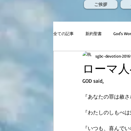
ご挨拶
全ての記事
新約聖書
God's 
sgbc-devotion
201
ローマ人へ
GOD said,
『あなたの罪は赦さ
『わたしのしもべは
『いつも、喜んでい