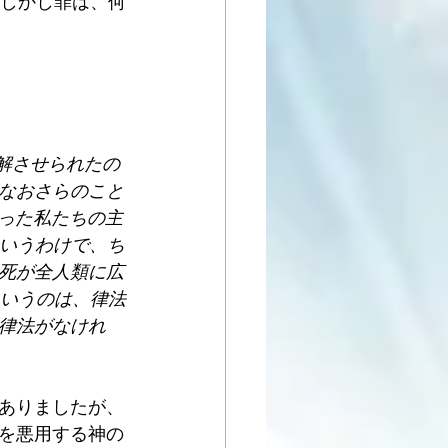
。しかし罪は、何
解させられたの
なおさらのこと
さった私たちの主
ういうわけで、ち
死が全人類に広
というのは、律法
律法がなけれ
ありましたが、
を悪用する神の