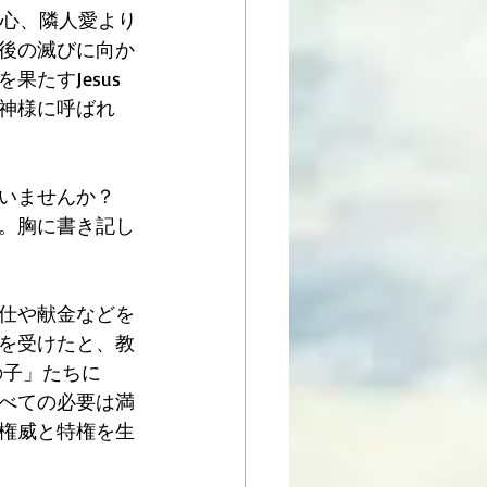
人心、隣人愛より
後の滅びに向か
たすJesus
神様に呼ばれ
いませんか？
。胸に書き記し
仕や献金などを
を受けたと、教
の子」たちに
べての必要は満
権威と特権を生