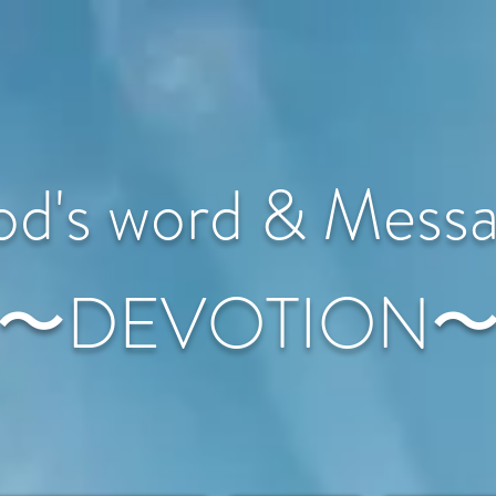
d's word & Mess
〜DEVOTION