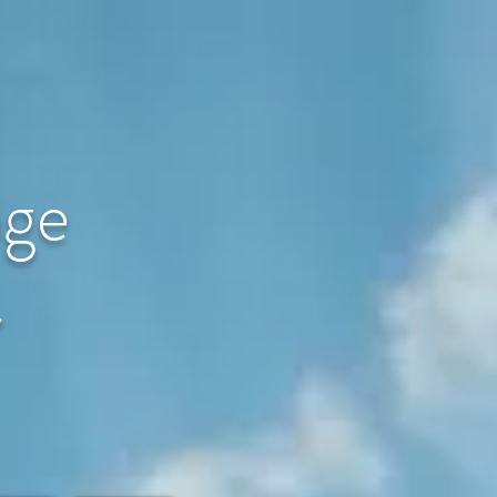
age
〜