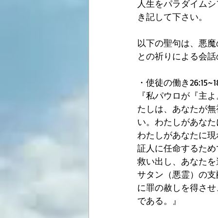
人生をパラダイムシ
き記して下さい。
以下の聖句は、悪魔
との祈りによる会話
・使徒の働き26:15~1
『私パウロが『主よ
たしは、あなたが無
い。わたしがあなた
わたしがあなたに現
証人に任命するため
救い出し、あなたを
サタン（悪霊）の支
に罪の赦しを得させ
である。』