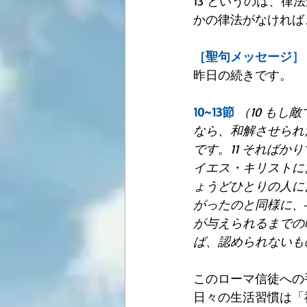
13 というのは、
かの律法がなければ
［聖句メッセージ］
昨日の続きです。
10~13節
（10 も
なら、和解させられ
です。11 それば
イエス・キリストに
ょうどひとりの人に
がったのと同様に、
が与えられるまでの
ば、認められないも
このローマ信徒への
日々の生活習慣は「