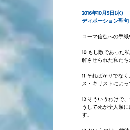
2016年10月5日(水)
ディボーション聖句
ローマ信徒への手紙5:1
10 もし敵であっ
解させられた私たち
11 そればかりで
ス・キリストによっ
12 そういうわけ
うして死が全人類に
す。