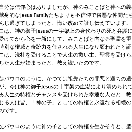
自分は信仰心はありましたが、神のみことばと神への義
身的なJesus Familyたちよりも不信仰で俗悪な仲間
んじ過ぎてしまったと、悔い改めて証し伝えています。
ロは、神の御子Jesusの十字架上の身代わりの死と弁護
受けてから心を一新にして、みことばと内なる聖霊を重
特別な権威と奇跡力を任される人生になり変われたと証
ロは、洗礼を受けることで人生の救い主、聖霊を受けら
ちた人生が始まったと、教え説いたのです。
徒パウロのように、かつては祖先たちの罪悪と過ちの遺
が、今は神の御子Jesusの十字架の血潮により清められ
る人生の特権とチャンスを受けられた幸運な人だと、教
じる人は皆、「神の子」としての特権と永遠なる相続の
のです。
徒パウロのように神の子としての特権を生かそうと、聖