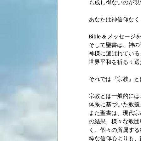
も成し得ないのが現
あなたは神信仰なく
Bible & メッ
そして聖書は、神の
神様に選ばれている
世界平和を祈るｔ選
それでは『宗教』と
宗教とは一般的には
体系に基づいた教義
また聖書は、現代宗
の結果、様々な教団
く、個々の所属する
粋な信仰心よりも、