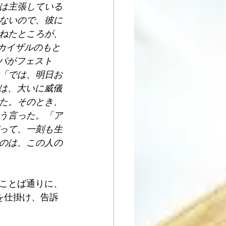
は主張している
かないので、彼に
ねたところが、
カイザルのもと
パがフェスト
「では、明日お
ケは、大いに威儀
た。そのとき、
こう言った。「ア
って、一刻も生
のは、この人の
ことば通りに、
を仕掛け、告訴