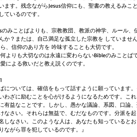
います。残念ながらJesus信仰にも、聖書の教えるみこ
しているのです。
& Jesusのみことばよりも、宗教教団、教派の神学、ルール
んか？または、自己満足な孤立した宗教を していません
セージから、信仰のあり方を 吟味することも大切です。
仰で何よりも大切なのは永遠に変わらないBibleのみこと
上の愛による救いだと教え説くのです。
1
ばについては、確信をもって話すように願っています。
いわざに励むことを心がけるようになるためです。これ
に有益なことです。しかし、愚かな議論、系図、口論、
けなさい。それらは無益で、むだなものです。分派を起
名しなさい。このような人は、あなたも知っているとお
りながら罪を犯しているのです。』