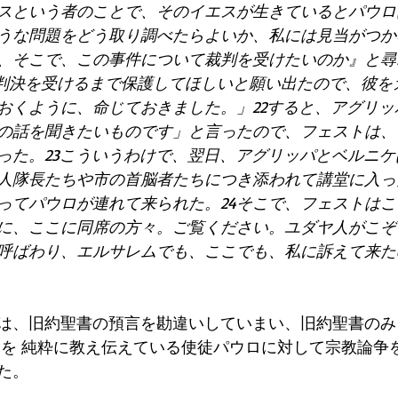
スという者のことで、そのイエスが生きているとパウロ
ような問題をどう取り調べたらよいか、私には見当がつ
、そこで、この事件について裁判を受けたいのか』と尋
の判決を受けるまで保護してほしいと願い出たので、彼を
おくように、命じておきました。」22すると、アグリッ
の話を聞きたいものです」と言ったので、フェストは、
った。23こういうわけで、翌日、アグリッパとベルニ
人隊長たちや市の首脳者たちにつき添われて講堂に入っ
ってパウロが連れて来られた。24そこで、フェストは
に、ここに同席の方々。ご覧ください。ユダヤ人がこぞ
呼ばわり、エルサレムでも、ここでも、私に訴えて来た
は、旧約聖書の預言を勘違いしていまい、旧約聖書のみ
救いを 純粋に教え伝えている使徒パウロに対して宗教論争
た。