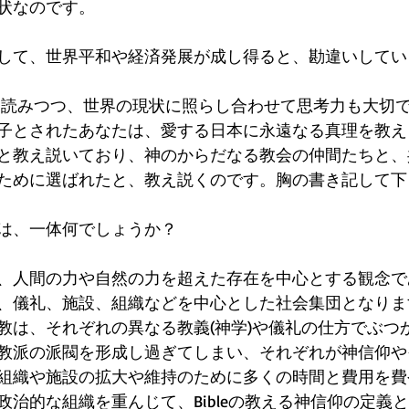
状なのです。
して、世界平和や経済発展が成し得ると、勘違いしてい
セージを読みつつ、世界の現状に照らし合わせて思考力も大切
子とされたあなたは、愛する日本に永遠なる真理を教え
と教え説いており、神のからだなる教会の仲間たちと、
ために選ばれたと、教え説くのです。胸の書き記して下
は、一体何でしょうか？
、人間の力や自然の力を超えた存在を中心とする観念で
、儀礼、施設、組織などを中心とした社会集団となりま
教は、それぞれの異なる教義(神学)や儀礼の仕方でぶつ
教派の派閥を形成し過ぎてしまい、それぞれが神信仰や
組織や施設の拡大や維持のために多くの時間と費用を費
政治的な組織を重んじて、Bibleの教える神信仰の定義