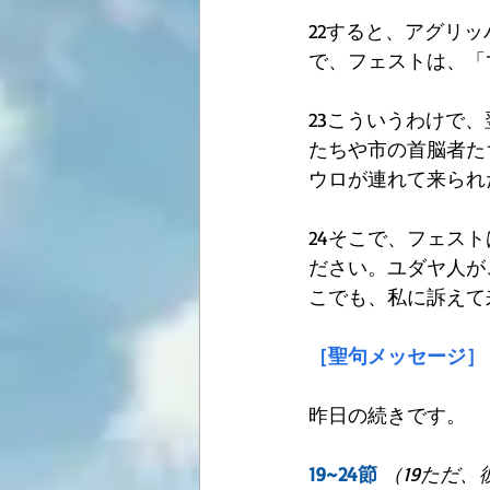
22すると、アグリ
で、フェストは、「
23こういうわけで
たちや市の首脳者た
ウロが連れて来られ
24そこで、フェス
ださい。ユダヤ人が
こでも、私に訴えて
［聖句メッセージ］
昨日の続きです。
19~24節
（19ただ