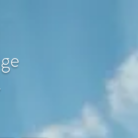
age
〜