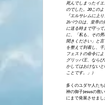
死んでしまったイエ
のでした。20この
『エルサレムに上り
21パウロは、皇帝
に送る時まで守って
に、「私も、その男
聞きください」と言
を整えて到着し、千
フェストの命令によ
グリッパ王、ならび
かしてはおけないと
ことです。」）
多くのユダヤ人たち
神の御子Jesusの
にまで発展させまし