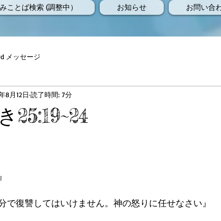
みことば検索 (調整中）
お知らせ
お問い合
Word メッセージ
6年8月12日
読了時間: 7分
5:19~24
』
分で復讐してはいけません。神の怒りに任せなさい』