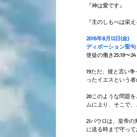
『神は愛です』
『主のしもべは栄え
2016年8月12日(金)
ディボーション聖句
使徒の働き25:19〜24
19ただ、彼と言い
ったイエスという者
20このような問題
ムに上り、そこで、
21パウロは、皇帝
に送る時まで守って