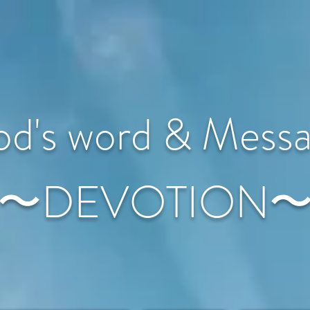
d's word & Mess
〜DEVOTION