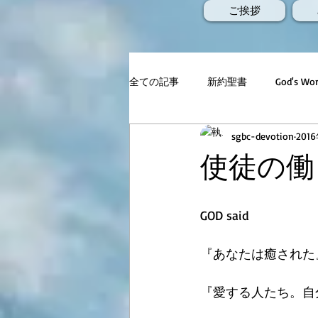
ご挨拶
全ての記事
新約聖書
God's 
sgbc-devotion
201
使徒の働き2
GOD said
『あなたは癒された
『愛する人たち。自