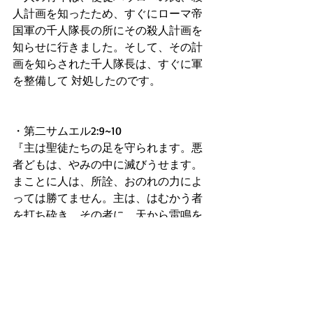
人計画を知ったため、すぐにローマ帝
国軍の千人隊長の所にその殺人計画を
知らせに行きました。そして、その計
画を知らされた千人隊長は、すぐに軍
を整備して 対処したのです。
・第二サムエル2:9~10
『主は聖徒たちの足を守られます。悪
者どもは、やみの中に滅びうせます。
まことに人は、所詮、おのれの力によ
っては勝てません。主は、はむかう者
を打ち砕き、その者に、天から雷鳴を
も響かせられます。主は地の果て果て
までさばき、ご自分の民達に力を授
け、主に油そそがれた者の角を高く上
げられます。』