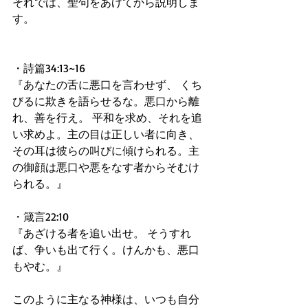
それでは、聖句をあげてから説明しま
す。
・詩篇34:13~16
『あなたの舌に悪口を言わせず、 くち
びるに欺きを語らせるな。悪口から離
れ、善を行え。 平和を求め、それを追
い求めよ。主の目は正しい者に向き、 
その耳は彼らの叫びに傾けられる。主
の御顔は悪口や悪をなす者からそむけ
られる。』
・箴言22:10
『あざける者を追い出せ。 そうすれ
ば、争いも出て行く。けんかも、悪口
もやむ。』
このように主なる神様は、いつも自分