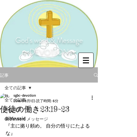
God's word & Message
〜DEVOTION〜
記事
全ての記事
sgbc-devotion
全ての記事
2016年8月1日
読了時間: 6分
使徒の働き23:19~23
新約聖書
Bible said
God's Word メッセージ
『主に拠り頼め。 自分の悟りにたよる
な』