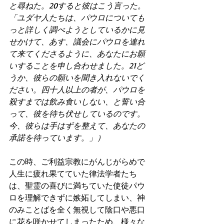
と尋ねた。20すると彼はこう言った。
「ユダヤ人たちは、パウロについても
っと詳しく調べようとしているかに見
せかけて、あす、議会にパウロを連れ
て来てくださるように、あなたにお願
いすることを申し合わせました。21ど
うか、彼らの願いを聞き入れないでく
ださい。四十人以上の者が、パウロを
殺すまでは飲み食いしない、と誓い合
って、彼を待ち伏せしているのです。
今、彼らは手はずを整えて、あなたの
承諾を待っています。」）
この時、ご利益宗教にがんじがらめで 
人生に疲れ果てていた律法学者たち
は、聖霊の喜びに満ちていた使徒パウ
ロを理解できずに嫉妬してしまい、神
のみことばを全く無視して陰口や悪口
に花を咲かせてしまったため、様々な