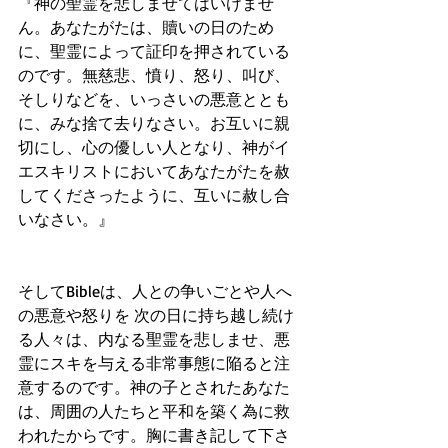
『神の聖霊を悲しませてはいけませ
ん。あなたがたは、贖いの日のため
に、聖霊によって証印を押されている
のです。無慈悲、憤り、怒り、叫び、
そしりなどを、いっさいの悪意ととも
に、みな捨て去りなさい。お互いに親
切にし、心の優しい人となり、神がイ
エスキリストにおいてあなたがたを赦
してくださったように、互いに赦し合
いなさい。』
そしてBibleは、人との争いごとや人へ
の悪意や怒りを 次の日に持ち越し続け
る人々は、内なる聖霊を悲しませ、悪
霊にスキを与える非常事態に陥ると注
意するのです。神の子とされたあなた
は、周囲の人たちと平和を築く為に救
われたからです。胸に書き記して下さ