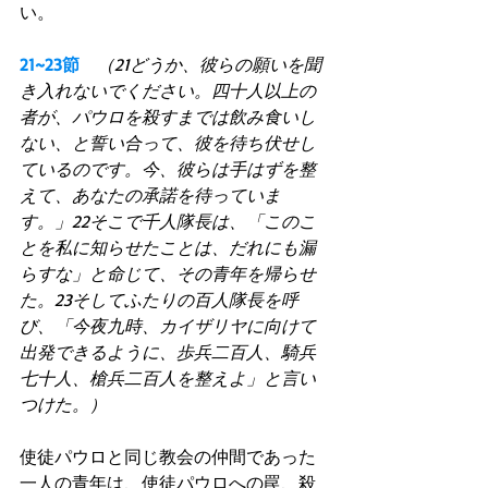
い。
21~23節　
（21どうか、彼らの願いを聞
き入れないでください。四十人以上の
者が、パウロを殺すまでは飲み食いし
ない、と誓い合って、彼を待ち伏せし
ているのです。今、彼らは手はずを整
えて、あなたの承諾を待っていま
す。」22そこで千人隊長は、「このこ
とを私に知らせたことは、だれにも漏
らすな」と命じて、その青年を帰らせ
た。23そしてふたりの百人隊長を呼
び、「今夜九時、カイザリヤに向けて
出発できるように、歩兵二百人、騎兵
七十人、槍兵二百人を整えよ」と言い
つけた。）
使徒パウロと同じ教会の仲間であった
一人の青年は、使徒パウロへの罠、殺