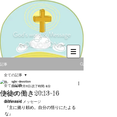
God's word & Message
〜DEVOTION〜
記事
全ての記事
sgbc-devotion
全ての記事
2016年7月11日
読了時間: 6分
使徒の働き20:13~16
新約聖書
Bible said
God's Word メッセージ
『主に拠り頼め。自分の悟りにたよる
な』