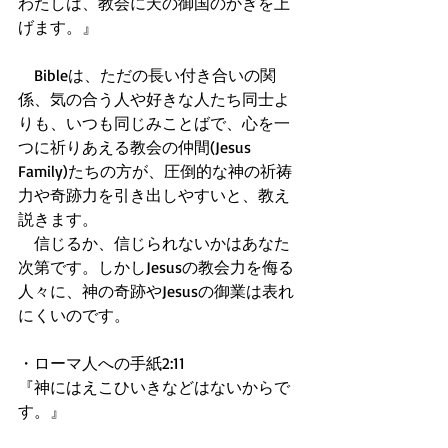
わたしは、教会に天の御国のかぎを上
げます。』
　Bibleは、ただの長い付き合いの関
係、気の合う人や好きな人たち同士よ
りも、いつも同じみことばで、心を一
つに祈りあえる教会の仲間(Jesus 
Family)たちの方が、圧倒的な神の祈祷
力や奇跡力を引き出しやすいと、教え
説きます。
　信じるか、信じられないかはあなた
次第です。しかしJesusの教会力を侮る
人々に、神の奇跡やJesusの御業は表れ
にくいのです。
・ローマ人への手紙2:11
『神にはえこひいきなどはないからで
す。』