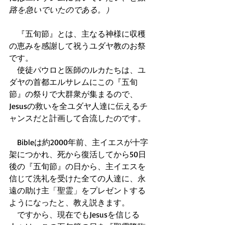
路を急いでいたのである。）
　『五旬節』とは、主なる神様に収穫
の恵みを感謝して祝うユダヤ教のお祭
です。
　使徒パウロと医師のルカたちは、ユ
ダヤの首都エルサレムにこの『五旬
節』の祭りで大群衆が集まるので、
Jesusの救いを全ユダヤ人達に伝えるチ
ャンスだと計画して合流したのです。
　Bibleは約2000年前、主イエスが十字
架につかれ、死から復活してから50日
後の『五旬節』の日から、主イエスを
信じて洗礼を受けた全ての人達に、永
遠の助け主「聖霊」をプレゼントする
ようになったと、教え説きます。
　ですから、現在でもJesusを信じる