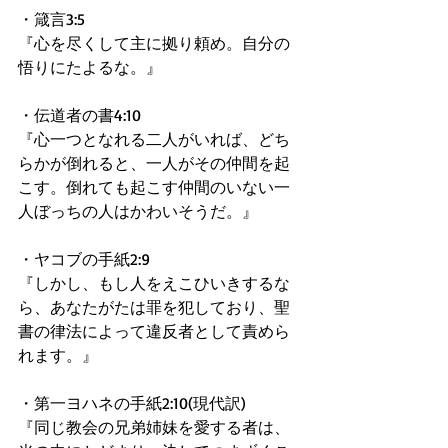
・箴言3:5
『心を尽くして主に拠り頼め。自分の
悟りにたよるな。』
・伝道者の書4:10
『心一つとなれる二人がいれば、どち
らかが倒れると、一人がその仲間を起
こす。倒れても起こす仲間のいない一
人ぼっちの人はかわいそうだ。』
・ヤコブの手紙2:9
『しかし、もし人をえこひいきするな
ら、あなたがたは罪を犯しており、聖
書の律法によって違反者として責めら
れます。』
・第一ヨハネの手紙2:10(現代訳)
『同じ教会の兄弟姉妹を愛する者は、