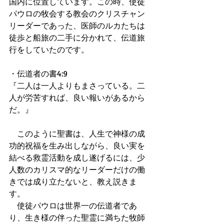
国内に位置しています。この時、使徒
パウロの牧会する教会のクリスチャン
リーダーであった、医師のルカたちは
徒歩と船旅の二手に分かれて、伝道旅
行をしていたのです。
・伝道者の書4:9
『二人は一人よりもまさっている。二
人が労苦すれば、良い報いがあるから
だ。』
　このように聖書は、人生で神様の成
功的祝福を生み出しながら、良い実を
結べる救霊活動を成し遂げるには、少
人数のカリスマ的なリーダーだけの働
きでは成り立たないと、教え説きま
す。
　使徒パウロは世界一の伝道者であ
り、生き様の伴った聖霊に満ちた牧師