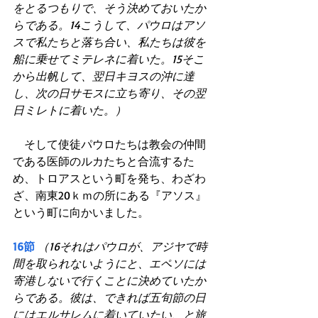
をとるつもりで、そう決めておいたか
らである。14こうして、パウロはアソ
スで私たちと落ち合い、私たちは彼を
船に乗せてミテレネに着いた。15そこ
から出帆して、翌日キヨスの沖に達
し、次の日サモスに立ち寄り、その翌
日ミレトに着いた。）
　そして使徒パウロたちは教会の仲間
である医師のルカたちと合流するた
め、トロアスという町を発ち、わざわ
ざ、南東20ｋｍの所にある『アソス』
という町に向かいました。
16節
（16それはパウロが、アジヤで時
間を取られないようにと、エペソには
寄港しないで行くことに決めていたか
らである。彼は、できれば五旬節の日
にはエルサレムに着いていたい、と旅