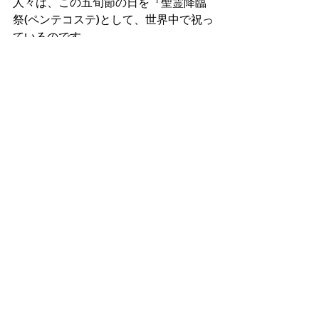
人々は、この五旬節の日を『聖霊降臨
祭(ペンテコステ)として、世界中で祝っ
ているのです。
　聖書は、神の御子Jesusのみことば通
りに、ただ洗礼を受けられれば、あな
たにも、神の特別な聖霊力(Holy Spirit)
が宿ると、約束してくれます。
　そして聖書は、更に神様からの祝福
と恵みが欲しいのなら、この聖霊力が
満ち溢れるように祈る姿勢が重要だ
と、教え説くのです。
　なぜならBibleは、真心から聖霊力を
祈り求める人たちには、山をも動かせ
る程の奇跡の聖霊力(Holy Spirit)が与え
られると約束しているからなのです。
　あなたも全ての祈りと願いを叶える
ためのJesus公認の戦友を手に入れて、