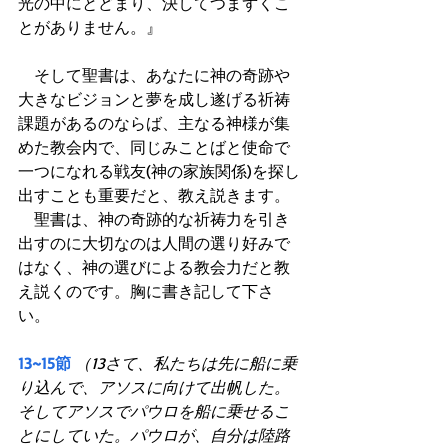
光の中にとどまり、決してつまずくこ
とがありません。』
　そして聖書は、あなたに神の奇跡や
大きなビジョンと夢を成し遂げる祈祷
課題があるのならば、主なる神様が集
めた教会内で、同じみことばと使命で
一つになれる戦友(神の家族関係)を探し
出すことも重要だと、教え説きます。
　聖書は、神の奇跡的な祈祷力を引き
出すのに大切なのは人間の選り好みで
はなく、神の選びによる教会力だと教
え説くのです。胸に書き記して下さ
い。
13~15節
（13さて、私たちは先に船に乗
り込んで、アソスに向けて出帆した。
そしてアソスでパウロを船に乗せるこ
とにしていた。パウロが、自分は陸路