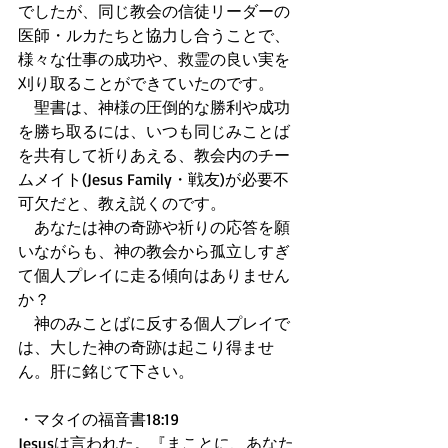
でしたが、同じ教会の信徒リーダーの
医師・ルカたちと協力し合うことで、
様々な仕事の成功や、救霊の良い実を
刈り取ることができていたのです。
　聖書は、神様の圧倒的な勝利や成功
を勝ち取るには、いつも同じみことば
を共有して祈りあえる、教会内のチー
ムメイト(Jesus Family・戦友)が必要不
可欠だと、教え説くのです。
　あなたは神の奇跡や祈りの応答を願
いながらも、神の教会から孤立しすぎ
て個人プレイに走る傾向はありません
か？
　神のみことばに反する個人プレイで
は、大した神の奇跡は起こり得ませ
ん。肝に銘じて下さい。
・マタイの福音書18:19
Jesusは言われた。『まことに、あなた