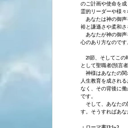
のご計画や使命を成
霊的リーダーや様々
　あなたは神の御声
裕と謙遜さや柔和さ
　あなたが神の御声
心のあり方なのです
　21節、そしてこ
として聖職者(預言
　神様はあなたの関
人生教育を成される
なく、その背後に働
です。
　そして、あなたの
す。そうすればあな
・ローマ書13:1~2