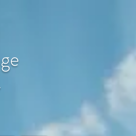
age
〜