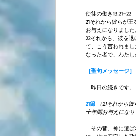
使徒の働き13:21~22
21それから彼らが
お与えになりました
22それから、彼を
て、こう言われまし
なった者で、わたし
［聖句メッセージ］
　昨日の続きです。
21節
（21それから
十年間お与えになり
　その昔、神に選ば