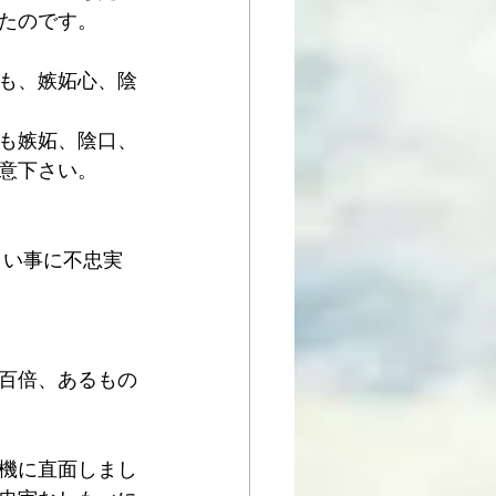
たのです。
も、嫉妬心、陰
も嫉妬、陰口、
意下さい。
さい事に不忠実
百倍、あるもの
機に直面しまし