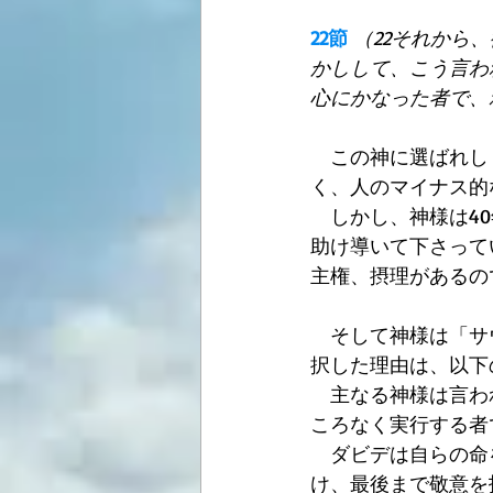
22節
（22それから
かしして、こう言わ
心にかなった者で、
　この神に選ばれし
く、人のマイナス的
　しかし、神様は4
助け導いて下さって
主権、摂理があるの
　そして神様は「サ
択した理由は、以下
　主なる神様は言わ
ころなく実行する者
　ダビデは自らの命
け、最後まで敬意を