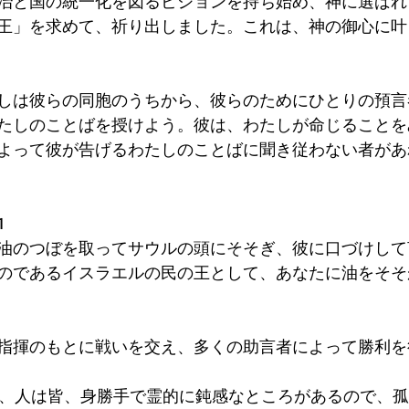
治と国の統一化を図るビジョンを持ち始め、神に選ばれ
王」を求めて、祈り出しました。これは、神の御心に叶
しは彼らの同胞のうちから、彼らのためにひとりの預言
たしのことばを授けよう。彼は、わたしが命じることを
よって彼が告げるわたしのことばに聞き従わない者があ
1
油のつぼを取ってサウルの頭にそそぎ、彼に口づけして
のであるイスラエルの民の王として、あなたに油をそそ
指揮のもとに戦いを交え、多くの助言者によって勝利を
leは、人は皆、身勝手で霊的に鈍感なところがあるので、