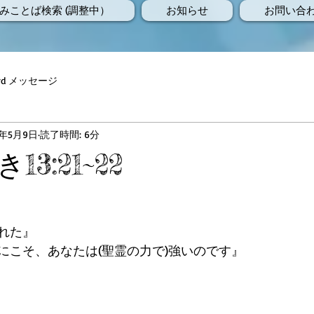
みことば検索 (調整中）
お知らせ
お問い合
Word メッセージ
6年5月9日
読了時間: 6分
3:21~22
れた』
にこそ、あなたは(聖霊の力で)強いのです』