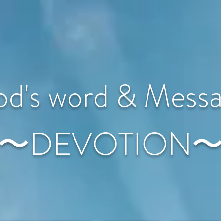
d's word & Mess
〜DEVOTION