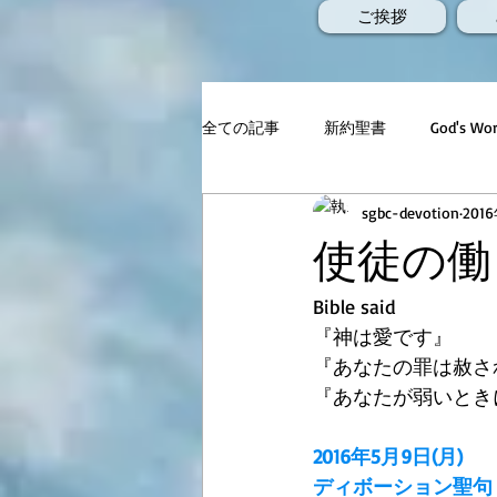
ご挨拶
全ての記事
新約聖書
God's 
sgbc-devotion
201
使徒の働き1
Bible said
『神は愛です』
『あなたの罪は赦さ
『あなたが弱いとき
2016年5月9日(月)
ディボーション聖句