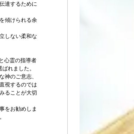
伝達するために
を傾けられる余
立しない柔和な
育と心霊の指導者
選ばれました。
な神のご意志、
直視するのでは
みることが大切
事をお勧めしま
。