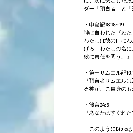
に、次に安定した政
ダー「預言者」と「
・申命記18:18~19
神は言われた『わた
わたしは彼の口にわ
げる。わたしの名に
彼に責任を問う。』
・第一サムエル記10:
『預言者サムエルは
る神が、ご自身のも
・箴言24:6
『あなたはすぐれた
　このようにBib