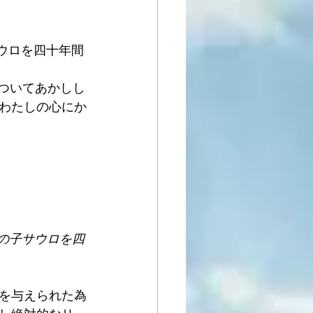
ウロを四十年間
ついてあかしし
わたしの心にか
の子サウロを四
を与えられた為