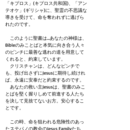
「キプロス」(キプロス共和国)、「アン
テオケ」(ギリシャ)に、聖霊の不思議な
導きを受けて、命を奪われずに逃げら
れたのです。
　このように聖書は...あなたの神様は、
Bibleのみことばと本気に向き合う人々
のピンチに最善な逃れの道を用意して
くれると、約束しています。
　クリスチャンは、どんなピンチで
も、投げ出さずにJesusに期待し続けれ
ば、永遠に安泰だと約束するのです。
　あなたの救い主Jesusは、聖書のみこ
とばを堅く握りしめて前進する人たち
を決して見捨てないお方。安心するこ
とです。
　この時、命を狙われる危険性のあっ
たステパノの教会のJesus Familyたち