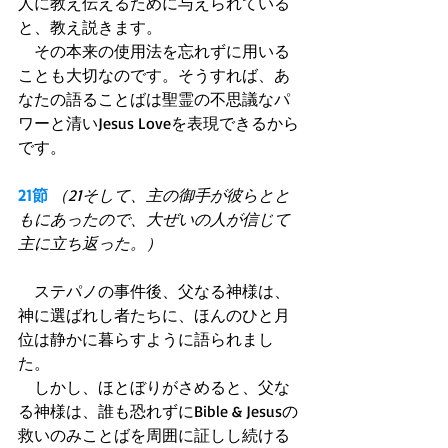
人に教え伝えるために与えられている
と、教え説きます。
　その本来の使用法を忘れずに用いる
ことも大切なのです。そうすれば、あ
なたの語ることばは聖霊の不思議なパ
ワーと清いJesus Loveを表現できるから
です。
21節
（21そして、主の御手が彼らとと
もにあったので、大ぜいの人が信じて
主に立ち返った。）
　ステパノの事件後、父なる神様は、
神に選ばれし者たちに、ほんのひと月
位は静かに暮らすように語られまし
た。
　しかし、ほとぼりがさめると、父な
る神様は、誰も恐れずにBible & Jesusの
救いのみことばを周囲に証しし続ける