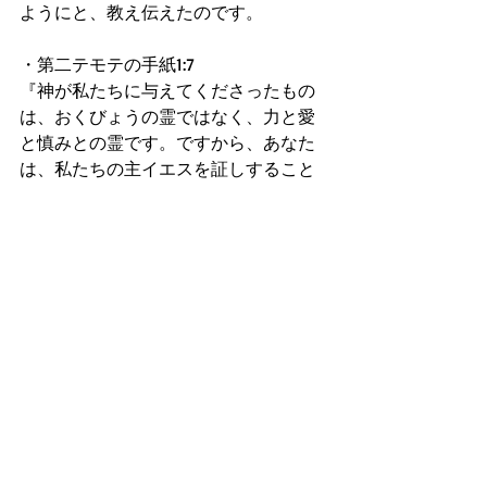
ようにと、教え伝えたのです。
・第二テモテの手紙1:7
『神が私たちに与えてくださったもの
は、おくびょうの霊ではなく、力と愛
と慎みとの霊です。ですから、あなた
は、私たちの主イエスを証しすること
や、私達が主イエスに捕えられている
ことを恥じてはいけません。』
・第二テモテの手紙4:2
『みことばを宣べ伝えなさい。時が良
くても悪くてもしっかりやりなさ
い。』
　愛する神の家族・ステパノを横暴で
クレージーな人々に殺された、ステパ
ノと同じ教会の仲間たちはつまずいて
逃げるどころか、更に結束してチーム