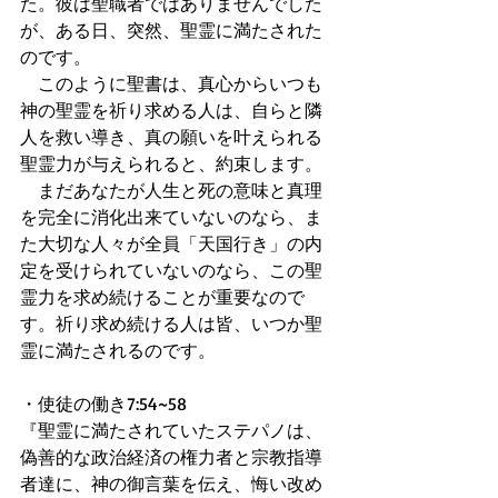
た。彼は聖職者ではありませんでした
が、ある日、突然、聖霊に満たされた
のです。
　このように聖書は、真心からいつも
神の聖霊を祈り求める人は、自らと隣
人を救い導き、真の願いを叶えられる
聖霊力が与えられると、約束します。
　まだあなたが人生と死の意味と真理
を完全に消化出来ていないのなら、ま
た大切な人々が全員「天国行き」の内
定を受けられていないのなら、この聖
霊力を求め続けることが重要なので
す。祈り求め続ける人は皆、いつか聖
霊に満たされるのです。
・使徒の働き7:54~58
『聖霊に満たされていたステパノは、
偽善的な政治経済の権力者と宗教指導
者達に、神の御言葉を伝え、悔い改め