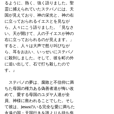
るように、熱く、強く語りました。聖
霊に捕えられていたステパノには、天
国が見えており、神の栄光と、神の右
に立っておられるイエスとを見なが
ら、人々にこう語りました。「見なさ
い。天が開けて、人の子イエスが神の
右に立っておられるのが見えます。」
すると、人々は大声で怒り叫びなが
ら、耳をおおい、いっせいにステパノ
に殺到しました。そして、彼を町の外
に追い出して、石で打ち殺したので
す。』
　ステパノの夢は、腐敗と不信仰に満
ちた母国の権力ある偽善者達が悔い改
めて、愛する母国のユダヤ人達が全
員、神様に救われることでした。そし
て彼は、Jesusのいる完全な愛に満ちた
永遠の国・天国行きを誰よりも待ち焦