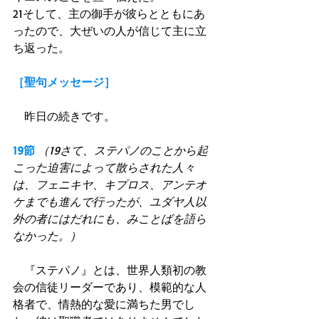
21そして、主の御手が彼らとともにあ
ったので、大ぜいの人が信じて主に立
ち返った。
［聖句メッセージ］
　昨日の続きです。
19節
（19さて、ステパノのことから起
こった迫害によって散らされた人々
は、フェニキヤ、キプロス、アンテオ
ケまでも進んで行ったが、ユダヤ人以
外の者にはだれにも、みことばを語ら
なかった。）
　『ステパノ』とは、世界人類初の教
会の信徒リーダーであり、模範的な人
格者で、情熱的な愛に満ちた男でし