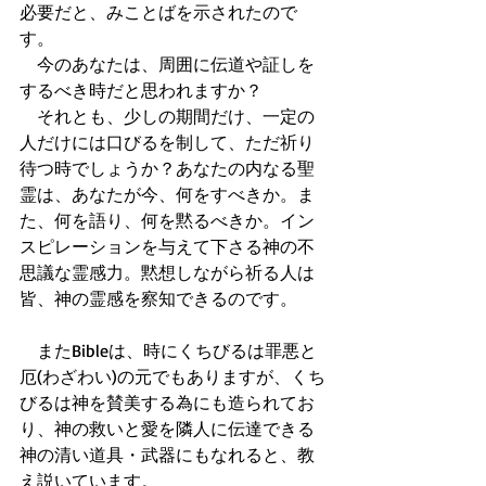
必要だと、みことばを示されたので
す。
　今のあなたは、周囲に伝道や証しを
するべき時だと思われますか？
　それとも、少しの期間だけ、一定の
人だけには口びるを制して、ただ祈り
待つ時でしょうか？あなたの内なる聖
霊は、あなたが今、何をすべきか。ま
た、何を語り、何を黙るべきか。イン
スピレーションを与えて下さる神の不
思議な霊感力。黙想しながら祈る人は
皆、神の霊感を察知できるのです。
　またBibleは、時にくちびるは罪悪と
厄(わざわい)の元でもありますが、くち
びるは神を賛美する為にも造られてお
り、神の救いと愛を隣人に伝達できる
神の清い道具・武器にもなれると、教
え説いています。