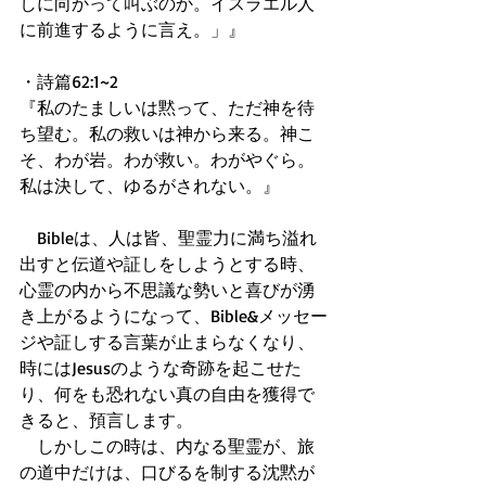
しに向かって叫ぶのか。イスラエル人
に前進するように言え。」』
・詩篇62:1~2
『私のたましいは黙って、ただ神を待
ち望む。私の救いは神から来る。神こ
そ、わが岩。わが救い。わがやぐら。
私は決して、ゆるがされない。』
　Bibleは、人は皆、聖霊力に満ち溢れ
出すと伝道や証しをしようとする時、
心霊の内から不思議な勢いと喜びが湧
き上がるようになって、Bible&メッセー
ジや証しする言葉が止まらなくなり、
時にはJesusのような奇跡を起こせた
り、何をも恐れない真の自由を獲得で
きると、預言します。
　しかしこの時は、内なる聖霊が、旅
の道中だけは、口びるを制する沈黙が