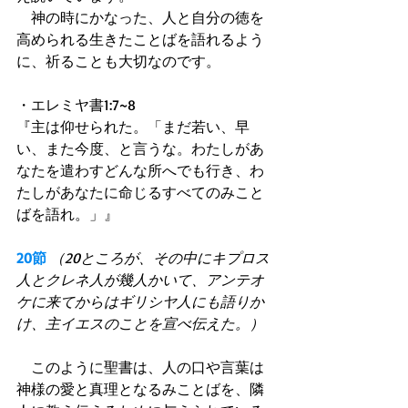
　神の時にかなった、人と自分の徳を
高められる生きたことばを語れるよう
に、祈ることも大切なのです。
・エレミヤ書1:7~8
『主は仰せられた。「まだ若い、早
い、また今度、と言うな。わたしがあ
なたを遣わすどんな所へでも行き、わ
たしがあなたに命じるすべてのみこと
ばを語れ。」』
20節
（20ところが、その中にキプロス
人とクレネ人が幾人かいて、アンテオ
ケに来てからはギリシヤ人にも語りか
け、主イエスのことを宣べ伝えた。）
　このように聖書は、人の口や言葉は
神様の愛と真理となるみことばを、隣