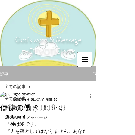
God's word & Message
〜DEVOTION〜
記事
全ての記事
sgbc-devotion
全ての記事
2016年4月16日
読了時間: 7分
使徒の働き11:19~21
新約聖書
Bible said
God's Word メッセージ
『神は愛です』
『力を落としてはなりません。あなた