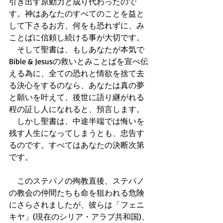
引き出す原動力と成り代わったので
す。神はあなたのすべてのことを益と
して下さるお方、何をも恐れずに、み
ことばに信頼し続ける事が大切です。
　そして聖書は、もしあなたが本気で
Bible & Jesusの救いとみことばを宣べ伝
える為に、全ての恐れと情欲を捨て去
る決心をするのなら、あなたは真の夢
と願いを叶えて、後世に語り継がれる
程の証し人になれると、預言します。
　しかし聖書は、中途半端では悔いを
残す人生になってしまうとも、忠告す
るのです。すべてはあなたの決断次第
です。
　このステパノの殉教直後、ステパノ
の教会の仲間たちも命を狙われる危険
にさらされましたが、彼らは「フェニ
キヤ」(現在のシリア・アラブ共和国)、