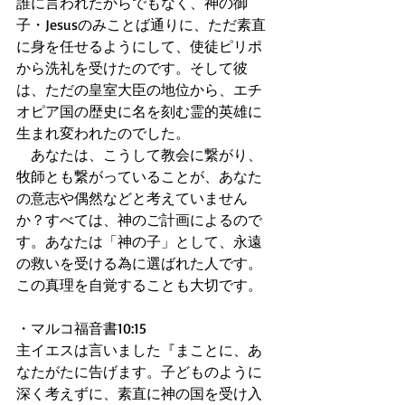
誰に言われたからでもなく、神の御
子・Jesusのみことば通りに、ただ素直
に身を任せるようにして、使徒ピリポ
から洗礼を受けたのです。そして彼
は、ただの皇室大臣の地位から、エチ
オピア国の歴史に名を刻む霊的英雄に
生まれ変われたのでした。
　あなたは、こうして教会に繋がり、
牧師とも繋がっていることが、あなた
の意志や偶然などと考えていません
か？すべては、神のご計画によるので
す。あなたは「神の子」として、永遠
の救いを受ける為に選ばれた人です。
この真理を自覚することも大切です。
・マルコ福音書10:15
主イエスは言いました『まことに、あ
なたがたに告げます。子どものように
深く考えずに、素直に神の国を受け入