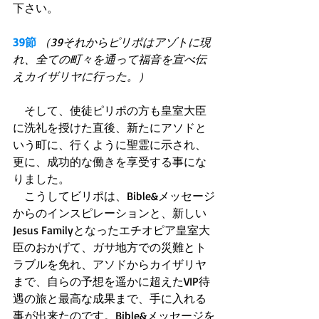
下さい。
39節
（39それからピリポはアゾトに現
れ、全ての町々を通って福音を宣べ伝
えカイザリヤに行った。）
　そして、使徒ピリポの方も皇室大臣
に洗礼を授けた直後、新たにアソドと
いう町に、行くように聖霊に示され、
更に、成功的な働きを享受する事にな
りました。
　こうしてビリポは、Bible&メッセージ
からのインスピレーションと、新しい
Jesus Familyとなったエチオピア皇室大
臣のおかげて、ガサ地方での災難とト
ラブルを免れ、アソドからカイザリヤ
まで、自らの予想を遥かに超えたVIP待
遇の旅と最高な成果まで、手に入れる
事が出来たのです。Bible&メッセージを