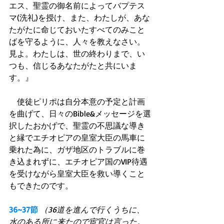
エス、聖霊の御名前によってバプテス
マ(洗礼)を授け、また、わたしが、あな
たがたに命じておいたすべてのみこと
ばを守るように、人々を教えなさい。
見よ。わたしは、世の終わりまで、い
つも、信じるあなたがたと共にいま
す。』
　使徒ピリポは自分本意の予定と計画
を曲げて、日々のBible&メッセージを選
択したおかげで、聖霊の不思議な導き
と縁でエチオピアの皇室大臣の馬車に
乗れた為に、ガザ地区のトラブルに巻
き込まれずに、エチオピア国のVIP待遇
を受けながら皇室大臣を救い導くこと
もできたのです。
36~37節
（36道を進んで行くうちに、
水のある所に来たので宦官は言った。