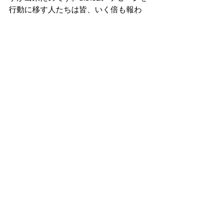
行動に移す人たちは皆、いく倍も報わ
れるのです。
　近いうちに、あなたもBible&メッセー
ジを堅く握りしめながら、具体的にア
クションする人に変えられていき、信
じられないほどの大きな成果と神の恵
みを手に入れられる人生になれること
を期待します。AMEN
(祈り)
　主なる神様、皆の霊の目を開いて、
日々のBible&メッセージを蓄えながら、
素直に行動に移せる人たちに造り変え
て下さい。
　そうすれば皆、いつも聖霊からの喜
びと不思議が味方するようになり、何
をしても素晴らしい成果や神の恵みを