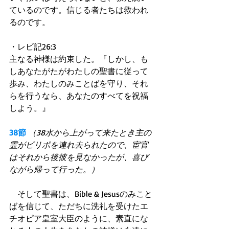
ているのです。信じる者たちは救われ
るのです。
・レビ記26:3
主なる神様は約束した。『しかし、も
しあなたがたがわたしの聖書に従って
歩み、わたしのみことばを守り、それ
らを行うなら、あなたのすべてを祝福
しよう。』
38節
（38水から上がって来たとき主の
霊がピリポを連れ去られたので、宦官
はそれから後彼を見なかったが、喜び
ながら帰って行った。）
　そして聖書は、Bible & Jesusのみこと
ばを信じて、ただちに洗礼を受けたエ
チオピア皇室大臣のように、素直にな