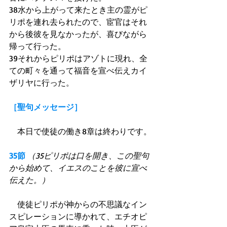
38水から上がって来たとき主の霊がピ
リポを連れ去られたので、宦官はそれ
から後彼を見なかったが、喜びながら
帰って行った。
39それからピリポはアゾトに現れ、全
ての町々を通って福音を宣べ伝えカイ
ザリヤに行った。
［聖句メッセージ］
　本日で使徒の働き8章は終わりです。
35節
（35ピリポは口を開き、この聖句
から始めて、イエスのことを彼に宣べ
伝えた。）
　使徒ピリポが神からの不思議なイン
スピレーションに導かれて、エチオピ