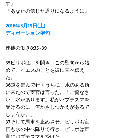
す』
『あなたの信じた通りになるように』
2016年3月19日(土)
ディボーション聖句
使徒の働き8:35~39
35ピリポは口を開き、この聖句から始
めて、イエスのことを彼に宣べ伝え
た。
36道を進んで行くうちに、水のある所
に来たので宦官は言った。「ご覧なさ
い。水があります。私がバプテスマを
受けるのに、何かさしつかえがあるで
しょうか。」
37そして馬車を止めさせ、ピリポも宦
官も水の中へ降りて行き、ピリポは宦
官にバプテスマを授けた。