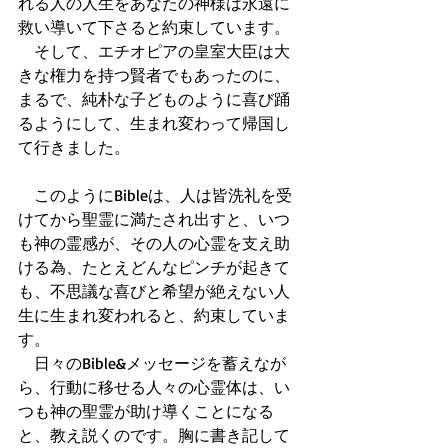
れる人の人生をあなたの神様は永遠に
救い導いて下さると約束しています。
　そして、エチオピアの皇室大臣は大
きな権力を持つ賢者でもあったのに、
まるで、純朴な子どものように喜び踊
るようにして、生まれ変わって帰国し
て行きました。
　このようにBibleは、人は皆洗礼を受
けてから聖霊に満たされ出すと、いつ
も神の霊感が、その人の心霊を支え助
ける為、たとえどんなピンチが起きて
も、不思議な喜びと希望が絶えない人
生に生まれ変われると、約束していま
す。
　日々のBible&メッセージを蓄えなが
ら、行動に移せる人々の心霊体は、い
つも神の聖霊が助け導くことになる
と、教え説くのです。胸に書き記して