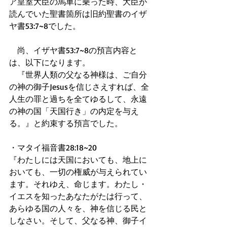
ア皇室大臣の馬車に乗った時、大臣が
読んでいた聖書箇所は旧約聖書のイザ
ヤ書53:7~8でした。
　尚、イザヤ書53:7~8の預言内容と
は、以下になります。
　『世界人類の父なる神様は、ご自分
の神の御子Jesusを信じさえすれば、全
人生の罪と過ちを全てゆるして、永遠
の神の国「天国行き」の内定を与え
る。』と約束する預言でした。
・マタイ福音書28:18~20
『わたしには天国においても、地上に
おいても、一切の権威が与えられてい
ます。それゆえ、命じます。わたし・
イエスを知ったあなたがたは行って、
あらゆる国の人々を、神を信じる民と
しなさい。そして、父なる神、御子イ