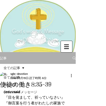
God's word & Message
〜DEVOTION〜
記事
全ての記事
sgbc-devotion
全ての記事
2016年3月19日
読了時間: 6分
使徒の働き8:35~39
新約聖書
Jesus said
God's Word メッセージ
『目を覚まして、祈っていなさい』
『御言葉を行う者がわたしの家族で