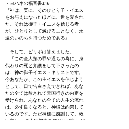
・ヨハネの福音書3:16
『神は、実に、そのひとり子・イエス
をお与えになったほどに、世を愛され
た。それは御子・イエスを信じる者
が、ひとりとして滅びることなく、永
遠のいのちを持つためである』
　そして、ピリポは答えました。
　「この全人類の罪や過ちの為に、身
代わりの死と弁護をして下さったの
は、神の御子イエス・キリストです。
今あなたが、この主イエスを信じよう
として、口で告白さえできれば、あな
たの全ては赦されて天国行きの内定を
受けられ、あなたの全ての人生の流れ
は、必ず良くなると、神様は約束して
いるのです。ただ神様に感謝して、救
い主Jesusの十字架力を信じれば良いだ
けなのです。」と、ピリポはエチオピ