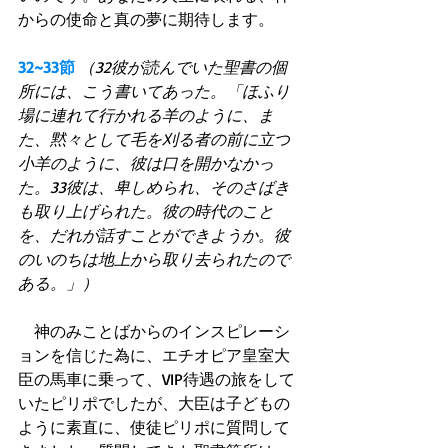
からの使命と真の夢に期待します。
32~33節
（32彼が読んでいた聖書の個
所には、こう書いてあった。「ほふり
場に連れて行かれる羊のように、ま
た、黙々として毛を刈る者の前に立つ
小羊のように、彼は口を開かなかっ
た。33彼は、卑しめられ、そのさばき
も取り上げられた。彼の時代のこと
を、だれが話すことができようか。彼
のいのちは地上から取り去られたので
ある。」）
　神のみことばからのインスピレーシ
ョンを信じた為に、エチオピア皇室大
臣の馬車に乗って、VIP待遇の旅をして
いたピリポでしたが、大臣は子どもの
ように素直に、使徒ピリポに質問して