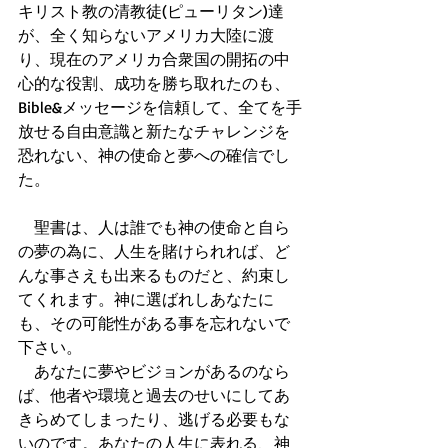
キリスト教の清教徒(ピューリタン)達
が、全く知らないアメリカ大陸に渡
り、現在のアメリカ合衆国の開拓の中
心的な役割、成功を勝ち取れたのも、
Bible&メッセージを信頼して、全てを手
放せる自由意識と新たなチャレンジを
恐れない、神の使命と夢への確信でし
た。
　聖書は、人は誰でも神の使命と自ら
の夢の為に、人生を賭けられれば、ど
んな事さえも出来るものだと、約束し
てくれます。神に選ばれしあなたに
も、その可能性がある事を忘れないで
下さい。
　あなたに夢やビジョンがあるのなら
ば、他者や環境と過去のせいにしてあ
きらめてしまったり、逃げる必要もな
いのです。あなたの人生に表れる、神