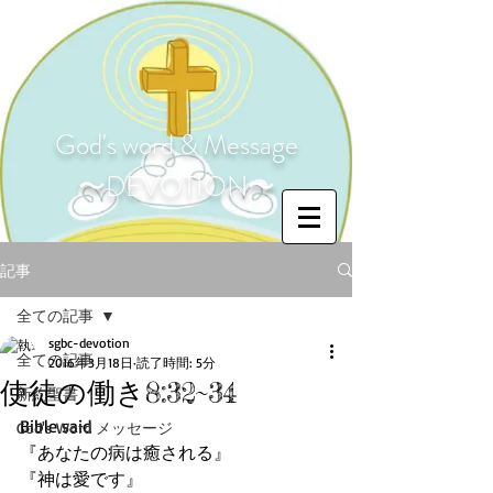
God's word & Message
〜DEVOTION〜
記事
全ての記事
sgbc-devotion
全ての記事
2016年3月18日
読了時間: 5分
使徒の働き8:32~34
新約聖書
Bible said
God's Word メッセージ
『あなたの病は癒される』
『神は愛です』