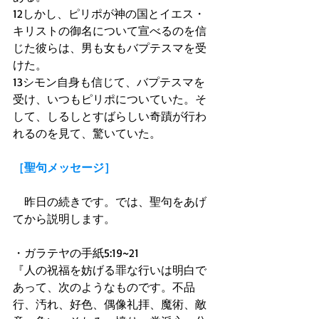
12しかし、ピリポが神の国とイエス・
キリストの御名について宣べるのを信
じた彼らは、男も女もバプテスマを受
けた。
13シモン自身も信じて、バプテスマを
受け、いつもピリポについていた。そ
して、しるしとすばらしい奇蹟が行わ
れるのを見て、驚いていた。
［聖句メッセージ］
　昨日の続きです。では、聖句をあげ
てから説明します。
・ガラテヤの手紙5:19~21
『人の祝福を妨げる罪な行いは明白で
あって、次のようなものです。不品
行、汚れ、好色、偶像礼拝、魔術、敵