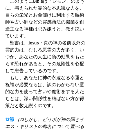
　このようにBibleは「シモン」のよう
に、与えられた霊的な不思議な力を、
自らの栄光とお金儲けに利用する魔術
師や占い師などの霊感商法の職業を創
造主なる神様は忌み嫌うと、教え説い
ています。
　聖書は、Jesus・真の神の名前以外の
霊的力は、むしろ悪霊の力が多く、い
つか、あなたの人生に負の効果をもた
らす恐れがあると、その危険性を心配
して忠告しているのです。
　もし、あなたに神の永遠なる幸運と
祝福が必要ならば、訳のわからない霊
的な力を使って占いや魔術をする人た
ちとは、深い関係性を結ばない方が得
策だと教え説くのです。
12節
（12しかし、ピリポが神の国とイ
エス・キリストの御名について宣べる