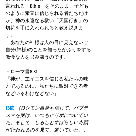
言われる「Bible」をそのまま、子ども
のように素直に信じられる者たちだけ
が、神の永遠なる救い「天国行き」の
切符を手に入れられると教え説きま
す。
　あなたの神様は人の目に見えないご
自分(神様)のことを知ったかぶりをする
傲慢な人を忌み嫌うのです。
・ローマ書8:31
『神が、主イエスを信じる私たちの味
方であるのに、私たちに敵対できる者
などいるわけなどない』
13節
（13シモン自身も信じて、バプテ
スマを受け、いつもピリポについてい
た。そして、しるしとすばらしい奇蹟
が行われるのを見て、驚いていた。）