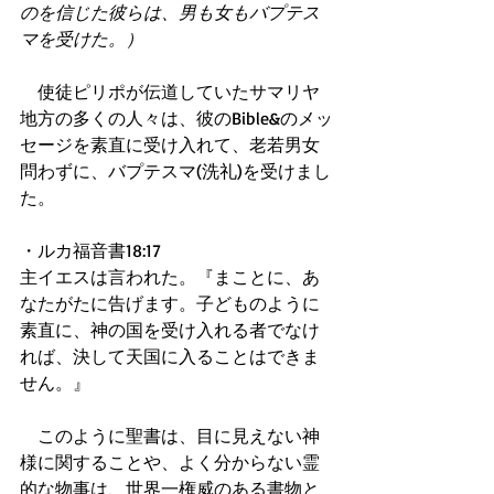
のを信じた彼らは、男も女もバプテス
マを受けた。）
　使徒ピリポが伝道していたサマリヤ
地方の多くの人々は、彼のBible&のメッ
セージを素直に受け入れて、老若男女
問わずに、バプテスマ(洗礼)を受けまし
た。
・ルカ福音書18:17
主イエスは言われた。『まことに、あ
なたがたに告げます。子どものように
素直に、神の国を受け入れる者でなけ
れば、決して天国に入ることはできま
せん。』
　このように聖書は、目に見えない神
様に関することや、よく分からない霊
的な物事は、世界一権威のある書物と