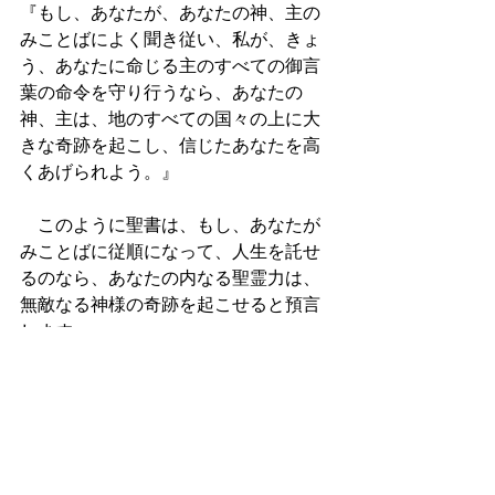
『もし、あなたが、あなたの神、主の
みことばによく聞き従い、私が、きょ
う、あなたに命じる主のすべての御言
葉の命令を守り行うなら、あなたの
神、主は、地のすべての国々の上に大
きな奇跡を起こし、信じたあなたを高
くあげられよう。』
　このように聖書は、もし、あなたが
みことばに従順になって、人生を託せ
るのなら、あなたの内なる聖霊力は、
無敵なる神様の奇跡を起こせると預言
します。
　Jesus & Bibleを信じて従うあなたの人
生に表れる、神の百倍以上の報いと奇
跡に期待します。AMEN
(祈り)