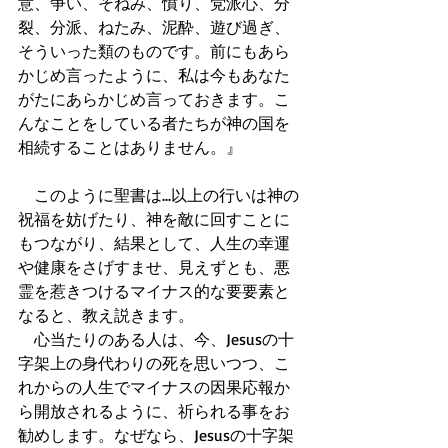
意、争い、そねみ、憤り、党派心、分
裂、分派、ねたみ、泥酔、遊び過ぎ、
そういった類のものです。前にもあら
かじめ言ったように、私は今もあなた
がたにあらかじめ言っておきます。こ
んなことをしている者たちが神の国を
相続することはありません。』
　このように聖書は...以上の行いは神の
祝福を妨げたり、神を敵に回すことに
もつながり、結果として、人生の幸運
や健康をさげすませ、見えずとも、悪
霊を惹きつけるマイナス的な要要素と
なると、教え説きます。
　心当たりのある人は、今、Jesusの十
字架上の身代わりの死を思いつつ、こ
れからの人生でマイナスの因果応報か
ら開放されるように、祈られる事をお
勧めします。なぜなら、Jesusの十字架