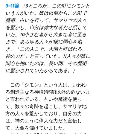
9~11節
（9ところが、この町にシモンと
いう人がいた。彼は以前からこの町で
魔術、占いを行って、サマリヤの人々
を驚かし、自分は偉大な者だと話して
いた。10小さな者から大きな者に至る
まで、あらゆる人々が彼に関心を抱
き、「この人こそ、大能と呼ばれる、
神の力だ」と言っていた。11人々が彼に
関心を抱いたのは、長い間、その魔術
に驚かされていたからである。）
　この『シモン』という人は、いわゆ
る創造主なる神様(聖霊)以外の危ない力
と言われている、占いや魔術を使っ
て、数々の奇跡を起こし、サマリヤ地
方の人々を驚かしており、自分の力
は、神のように偉大な力だと宣伝し
て、大金を儲けていました。