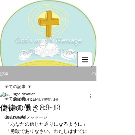
God's word & Message
〜DEVOTION〜
記事
全ての記事
sgbc-devotion
全ての記事
2016年3月12日
読了時間: 5分
使徒の働き8:9~13
新約聖書
Jesus said
God's Word メッセージ
「あなたの信じた通りになるように」
「勇敢でありなさい。わたしはすでに