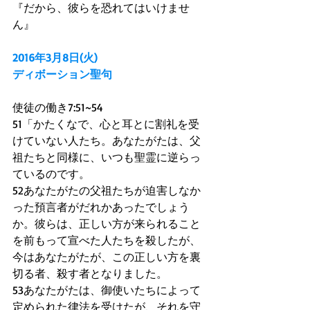
『だから、彼らを恐れてはいけませ
ん』
2016年3月8日(火)
ディボーション聖句
使徒の働き7:51~54
51「かたくなで、心と耳とに割礼を受
けていない人たち。あなたがたは、父
祖たちと同様に、いつも聖霊に逆らっ
ているのです。
52あなたがたの父祖たちが迫害しなか
った預言者がだれかあったでしょう
か。彼らは、正しい方が来られること
を前もって宣べた人たちを殺したが、
今はあなたがたが、この正しい方を裏
切る者、殺す者となりました。
53あなたがたは、御使いたちによって
定められた律法を受けたが、それを守