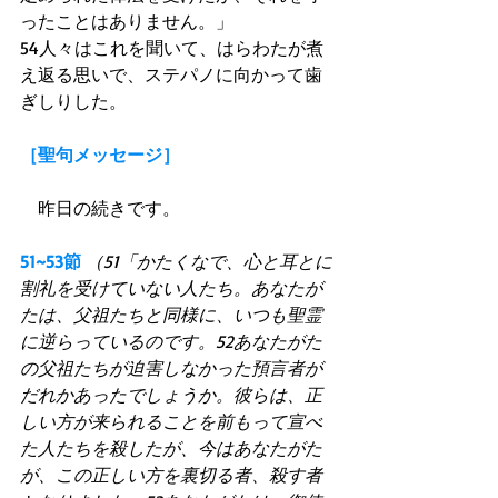
ったことはありません。」
54人々はこれを聞いて、はらわたが煮
え返る思いで、ステパノに向かって歯
ぎしりした。
［聖句メッセージ］
　昨日の続きです。
51~53節
（51「かたくなで、心と耳とに
割礼を受けていない人たち。あなたが
たは、父祖たちと同様に、いつも聖霊
に逆らっているのです。52あなたがた
の父祖たちが迫害しなかった預言者が
だれかあったでしょうか。彼らは、正
しい方が来られることを前もって宣べ
た人たちを殺したが、今はあなたがた
が、この正しい方を裏切る者、殺す者