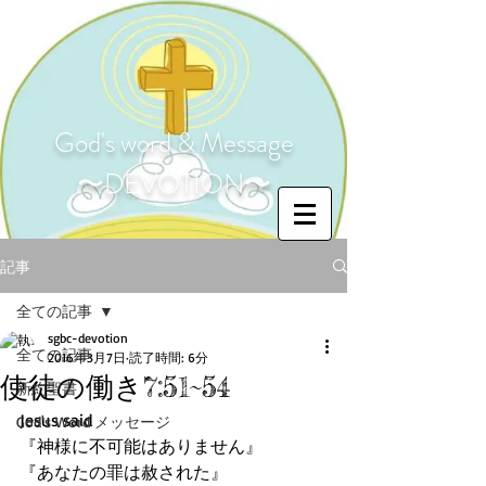
God's word & Message
〜DEVOTION〜
記事
全ての記事
sgbc-devotion
全ての記事
2016年3月7日
読了時間: 6分
使徒の働き7:51~54
新約聖書
Jesus said
God's Word メッセージ
『神様に不可能はありません』
『あなたの罪は赦された』