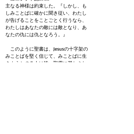
主なる神様は約束した。『しかし、も
しみことばに確かに聞き従い、わたし
が告げることをことごとく行うなら、
わたしはあなたの敵には敵となり、あ
なたの仇には仇となろう。』
　このように聖書は、Jesusの十字架の
みことばを堅く信じて、みことばに生
きようとする人は皆、聖霊に満たされ
ていき、何をしても、何を語っても神
様が味方してくれるようになれるので
大胆になり、神様以外への恐れと束縛
から開放されて、永遠なる自由と報い
を手にいれられると約束してくれま
す。
　求める人には、必ず、聖霊の満たし
は与えられるのです。