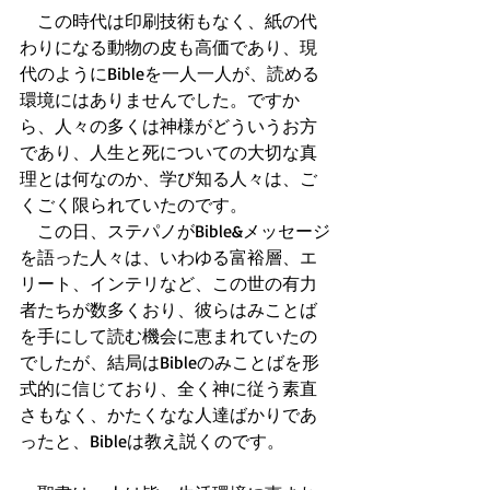
　この時代は印刷技術もなく、紙の代
わりになる動物の皮も高価であり、現
代のようにBibleを一人一人が、読める
環境にはありませんでした。ですか
ら、人々の多くは神様がどういうお方
であり、人生と死についての大切な真
理とは何なのか、学び知る人々は、ご
くごく限られていたのです。
　この日、ステパノがBible&メッセージ
を語った人々は、いわゆる富裕層、エ
リート、インテリなど、この世の有力
者たちが数多くおり、彼らはみことば
を手にして読む機会に恵まれていたの
でしたが、結局はBibleのみことばを形
式的に信じており、全く神に従う素直
さもなく、かたくなな人達ばかりであ
ったと、Bibleは教え説くのです。