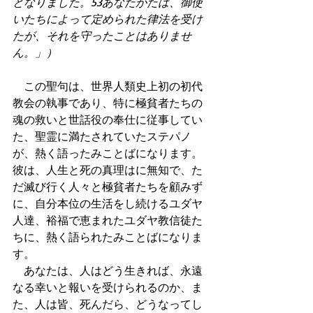
となりました。53あなたがたは、御使
いたちによって定められた律法を受け
たが、それを守ったことはありませ
ん。」）
　この聖句は、世界人類史上初の初代
教会の執事であり、特に極貧者たちの
魂の救いと世話役の奉仕に従事してい
た、聖霊に満たされていたステパノ
が、熱く語ったみことばになります。
彼は、人生と死の真理はに無知で、た
だ滅び行く人々と極貧者たちを顧みず
に、自分本位の生活をし続けるユダヤ
人達、裕福で恵まれたユダヤ教信徒た
ちに、熱く語られたみことばになりま
す。
　あなたは、人はどう生きれば、永遠
なる幸いと報いを受けられるのか、ま
た、人は皆、死んだら、どうなってし