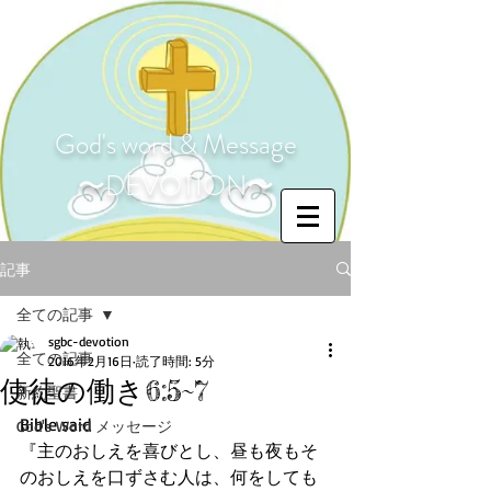
God's word & Message
〜DEVOTION〜
記事
全ての記事
sgbc-devotion
全ての記事
2016年2月16日
読了時間: 5分
使徒の働き6:5~7
新約聖書
Bible said 
God's Word メッセージ
『主のおしえを喜びとし、昼も夜もそ
のおしえを口ずさむ人は、何をしても