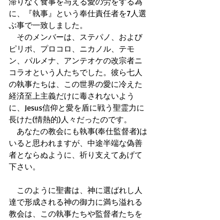
滞りなく食事を与える愛の労をする為
に、『執事』という奉仕責任者を7人選
ぶ事で一致しました。 
　そのメンバーは、ステパノ、および
ピリポ、プロコロ、ニカノル、テモ
ン、パルメナ、アンテオケの改宗者ニ
コラオという人たちでした。彼ら七人
の執事たちは、この世界の愛に冷えた
経済至上主義だけに毒されないよう
に、Jesus信仰と愛を盾に戦う聖霊力に
長けた(情熱的)人々だったのです。 
　あなたの教会にも執事(奉仕監督者)は
いると思われますが、中途半端な偽善
者とならぬように、祈り支えてあげて
下さい。 
　このように聖書は、神に選ばれし人
達で形成される神の御力に満ち溢れる
教会は、この執事たちや監督者たちを