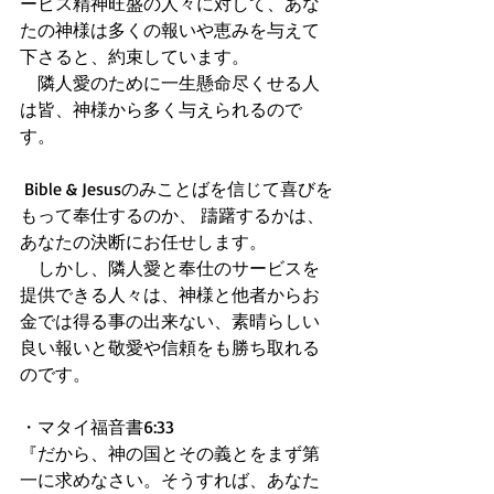
ービス精神旺盛の人々に対して、あな
たの神様は多くの報いや恵みを与えて
下さると、約束しています。 
　隣人愛のために一生懸命尽くせる人
は皆、神様から多く与えられるので
す。 
 Bible & Jesusのみことばを信じて喜びを
もって奉仕するのか、 躊躇するかは、
あなたの決断にお任せします。 
　しかし、隣人愛と奉仕のサービスを
提供できる人々は、神様と他者からお
金では得る事の出来ない、素晴らしい
良い報いと敬愛や信頼をも勝ち取れる
のです。 
・マタイ福音書6:33 
『だから、神の国とその義とをまず第
一に求めなさい。そうすれば、あなた