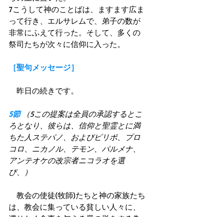
7こうして神のことばは、ますます広ま
って行き、エルサレムで、弟子の数が
非常にふえて行った。そして、多くの
祭司たちが次々に信仰に入った。 
［聖句メッセージ］
　昨日の続きです。 
5節
 （5この提案は全員の承認するとこ
ろとなり、彼らは、信仰と聖霊とに満
ちた人ステパノ、およびピリポ、プロ
コロ、ニカノル、テモン、パルメナ、
アンテオケの改宗者ニコラオを選
び、）
　教会の使徒(牧師)たちと神の家族たち
は、教会に集っている貧しい人々に、