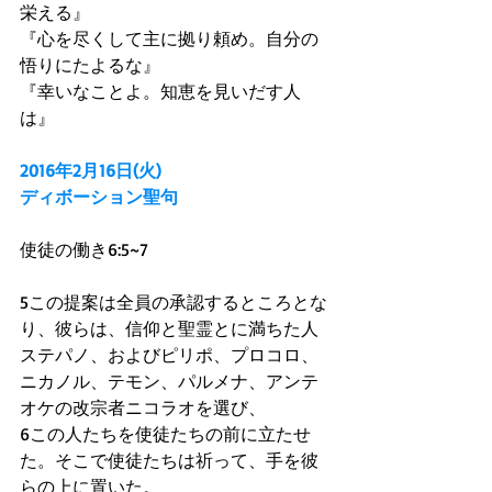
栄える』 
『心を尽くして主に拠り頼め。自分の
悟りにたよるな』 
『幸いなことよ。知恵を見いだす人
は』 
2016年2月16日(火)
ディボーション聖句
使徒の働き6:5~7 
5この提案は全員の承認するところとな
り、彼らは、信仰と聖霊とに満ちた人
ステパノ、およびピリポ、プロコロ、
ニカノル、テモン、パルメナ、アンテ
オケの改宗者ニコラオを選び、 
6この人たちを使徒たちの前に立たせ
た。そこで使徒たちは祈って、手を彼
らの上に置いた。 