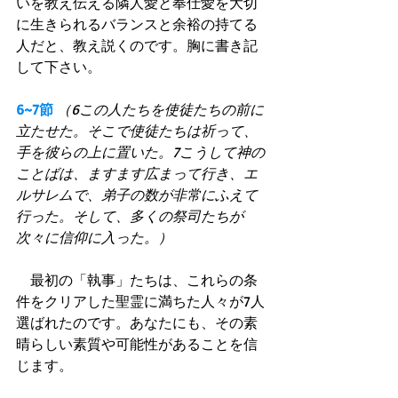
いを教え伝える隣人愛と奉仕愛を大切
に生きられるバランスと余裕の持てる
人だと、教え説くのです。胸に書き記
して下さい。 
6~7節
（6この人たちを使徒たちの前に
立たせた。そこで使徒たちは祈って、
手を彼らの上に置いた。7こうして神の
ことばは、ますます広まって行き、エ
ルサレムで、弟子の数が非常にふえて
行った。そして、多くの祭司たちが
次々に信仰に入った。）
　最初の「執事」たちは、これらの条
件をクリアした聖霊に満ちた人々が7人
選ばれたのです。あなたにも、その素
晴らしい素質や可能性があることを信
じます。 