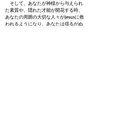
　そして、あなたが神様から与えられ
た素質や、隠れた才能が開花する時、
あなたの周囲の大切な人々がJesusに救
われるようになり、あなたは揺るがぬ
幸いと、願い以上の人生の祝福を手に
いれられる人となれることを信じま
す。AMEN 
(祈り)
　主なる神様、皆を聖霊に満たし、神
様から受けた全ての素質と才能を開花
させて、神様と隣人に喜んで愛の奉仕
が出来るようにして下さい。 
　そうすれば皆、神様からの百倍の報
いと揺るがぬ幸いを手に入れられるか
らです！主イエスのお名前で、期待し
て祈ります。AMEN!!!
使徒の働き
新約聖書