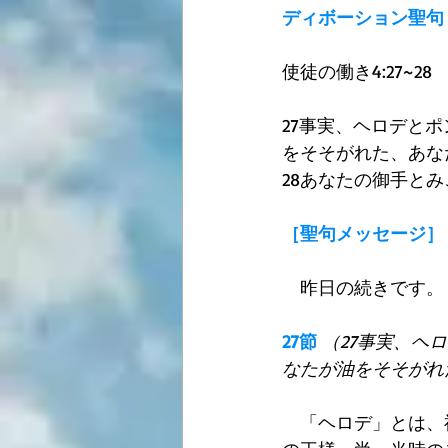
ディボーション聖句
使徒の働き4:27~28 
27事実、ヘロデと
をそそがれた、あな
28あなたの御手と
［聖句メッセージ］
　昨日の続きです。
27節
（27事実、ヘ
なたが油をそそがれ
　「ヘロデ」とは、