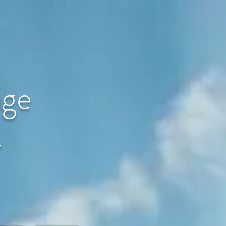
age
〜