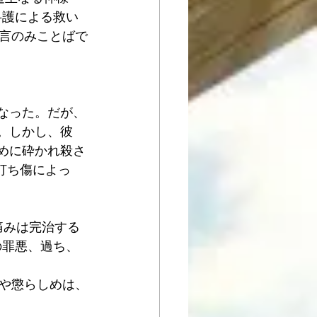
弁護による救い
言のみことばで
になった。だが、
と。しかし、彼
ために砕かれ殺さ
の打ち傷によっ
の痛みは完治する
の罪悪、過ち、
や懲らしめは、