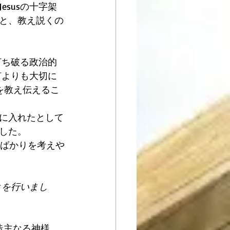
susの十字架
と、教え説くの
打ち破る政治的
何よりも大切に
を教え伝えるこ
に入れたとして
した。 
とばかりを考えや
とを行いまし
造主なる神様