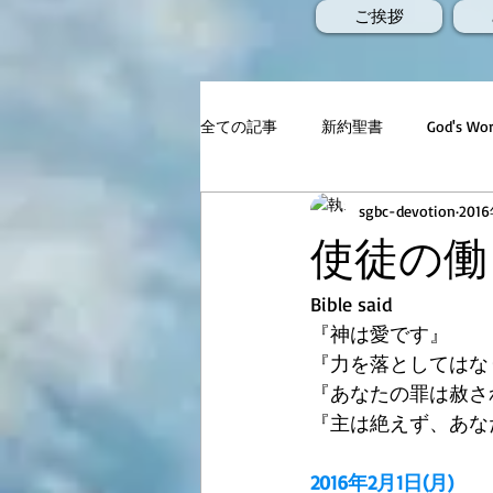
ご挨拶
全ての記事
新約聖書
God's 
sgbc-devotion
201
使徒の働き4
Bible said 
『神は愛です』 
『力を落としてはな
『あなたの罪は赦さ
『主は絶えず、あな
2016年2月1日(月)