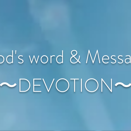
d's word & Mess
〜DEVOTION