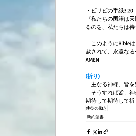
・ピリピの手紙3:20 
『私たちの国籍は天
るのを、私たちは待
　このようにBib
赦されて、永遠なる
AMEN 
(祈り)
　主なる神様、皆を聖
　そうすれば皆、神
期待して期待して祈りま
使徒の働き
新約聖書