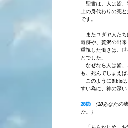
　聖書は、人は皆、
上の身代わりの死と
です。 
　またユダヤ人たち
奇跡や、贅沢の出来
重視した働きは、世
とでした。 
　なぜなら人は皆、
も、死んでしまえば
　このようにBib
すい為に、神の深い
28節
（28あなたの
た。）
　「あらかじめ、お