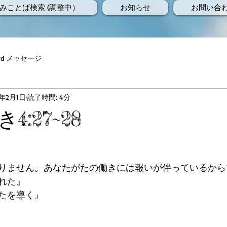
みことば検索 (調整中）
お知らせ
お問い合
Word メッセージ
6年2月1日
読了時間: 4分
:27~28
りません。あなたがたの働きには報いが伴っているから
れた』 
たを導く』 