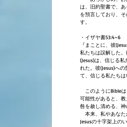
は、旧約聖書で、あ
を預言しており、そ
す。 
・イザヤ書53:4~6 
『まことに、彼(Je
私たちは誤解した。彼
(Jesus)は、信
れた。彼(Jesus)
て、信じる私たちは
　このようにBibl
可能性があると、教
咎を赦し清める、神
　本来、私やあなた
Jesusの十字架上