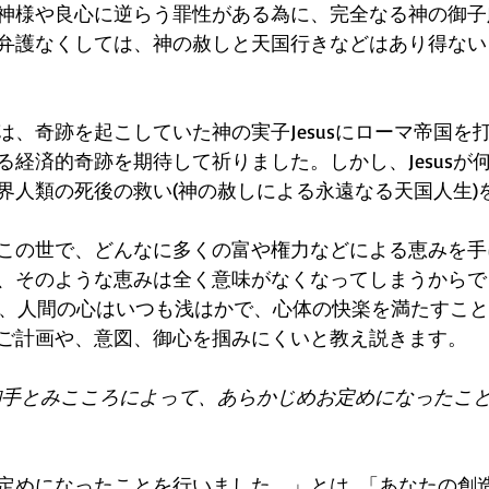
神様や良心に逆らう罪性がある為に、完全なる神の御子Je
弁護なくしては、神の赦しと天国行きなどはあり得ない
は、奇跡を起こしていた神の実子Jesusにローマ帝国を
る経済的奇跡を期待して祈りました。しかし、Jesusが
界人類の死後の救い(神の赦しによる永遠なる天国人生)
この世で、どんなに多くの富や権力などによる恵みを手
、そのような恵みは全く意味がなくなってしまうからで
leは、人間の心はいつも浅はかで、心体の快楽を満たすこ
ご計画や、意図、御心を掴みにくいと教え説きます。 
御手とみこころによって、あらかじめお定めになったこ
定めになったことを行いました。」とは...「あなたの創