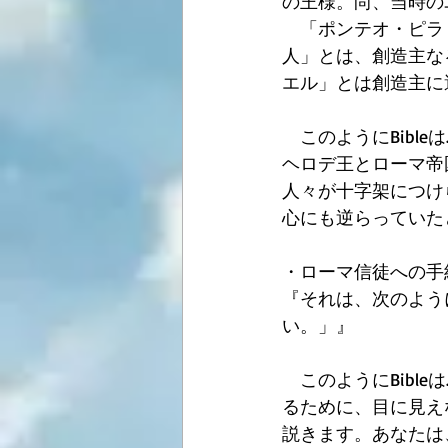
の王様。尚、当時の
　「ポンテオ・ピラ
人」とは、創造主な
エル」とは創造主に
　このようにBible
ヘロデ王とローマ帝
人々が十字架につけ
心にも逆らっていた
・ローマ信徒への手紙3
『それは、次のよう
い。」』 
　このようにBibl
るために、目に見え
説きます。あなたは