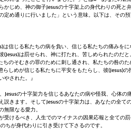
らかじめ、神の御子Jesusの十字架上の身代わりの死と
の定め通りに行いました」という意味。以下は、その預
sus)は信じる私たちの病を負い、信じる私たちの痛みを
(Jesus)は罰せられ、神に打たれ、苦しめられたのだ
じる私たちのそむきの罪のために刺し通され、私たちの咎の
への懲らしめが信じる私たちに平安をもたらし、彼(Jesus)
いやされた。』 
eは、Jesusの十字架力を信じるあなたの病や怪我、心体
え説きます。そしてJesusの十字架力は、あなたの全て
の無限なる愛力。 
が受けるべき、人生でのマイナスの因果応報と全ての罰
のいのちが身代わりに引き受けて下さるのです。 