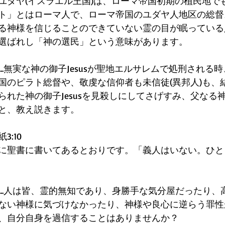
ユダヤ(イスラエル王国)は、ローマ帝国初期の植民地で
ト」とはローマ人で、ローマ帝国のユダヤ人地区の総督
る神様を信じることのできていない霊の目が眠っている
選ばれし「神の選民」という意味があります。 
は...無実な神の御子Jesusが聖地エルサレムで処刑され
国のピラト総督や、敬虔な信仰者も未信徒(異邦人)も、
られた神の御子Jesusを見殺しにしてさげすみ、父なる
と、教え説きます。 
:10 
に聖書に書いてあるとおりです。「義人はいない。ひと
eは...人は皆、霊的無知であり、身勝手な気分屋だったり
ない神様に気づけなかったり、神様や良心に逆らう罪性
、自分自身を過信することはありませんか？ 