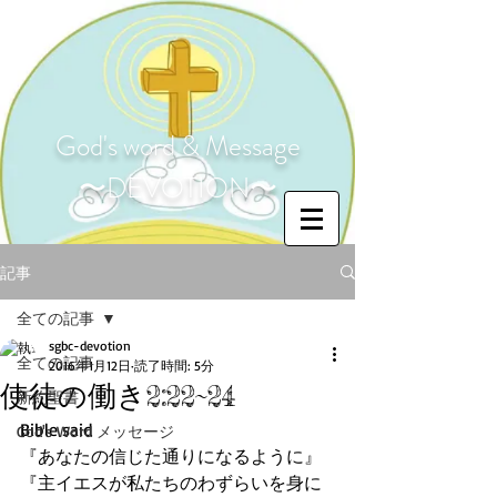
God's word & Message
〜DEVOTION〜
記事
全ての記事
sgbc-devotion
全ての記事
2016年1月12日
読了時間: 5分
使徒の働き2:22~24
新約聖書
Bible said 
God's Word メッセージ
『あなたの信じた通りになるように』 
『主イエスが私たちのわずらいを身に