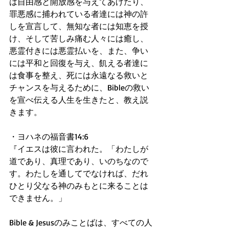
は自由感と開放感を与えてあげたり、
罪悪感に捕われている者達には神の許
しを宣言して、無知な者には知恵を授
け、そして苦しみ痛む人々には癒し、
悪霊付きには悪霊払いを、また、争い
には平和と回復を与え、飢える者達に
は食事を整え、死には永遠なる救いと
チャンスを与えるために、Bibleの救い
を宣べ伝える人生を生きたと、教え説
きます。 
・ヨハネの福音書14:6 
『イエスは彼に言われた。「わたしが
道であり、真理であり、いのちなので
す。わたしを通してでなければ、だれ
ひとり父なる神のみもとに来ることは
できません。」 
Bible & Jesusのみことばは、すべての人