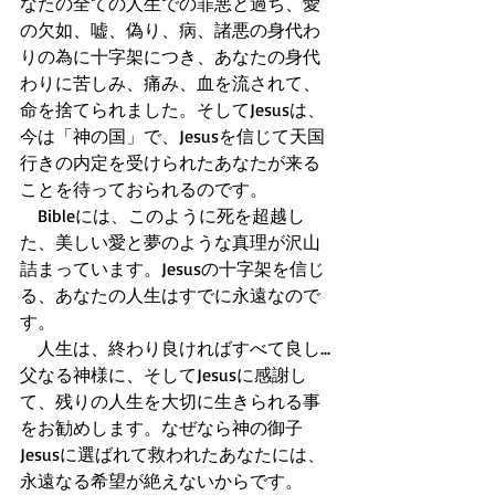
なたの全ての人生での罪悪と過ち、愛
の欠如、嘘、偽り、病、諸悪の身代わ
りの為に十字架につき、あなたの身代
わりに苦しみ、痛み、血を流されて、
命を捨てられました。そしてJesusは、
今は「神の国」で、Jesusを信じて天国
行きの内定を受けられたあなたが来る
ことを待っておられるのです。 
　Bibleには、このように死を超越し
た、美しい愛と夢のような真理が沢山
詰まっています。Jesusの十字架を信じ
る、あなたの人生はすでに永遠なので
す。 
　人生は、終わり良ければすべて良し...
父なる神様に、そしてJesusに感謝し
て、残りの人生を大切に生きられる事
をお勧めします。なぜなら神の御子
Jesusに選ばれて救われたあなたには、
永遠なる希望が絶えないからです。 