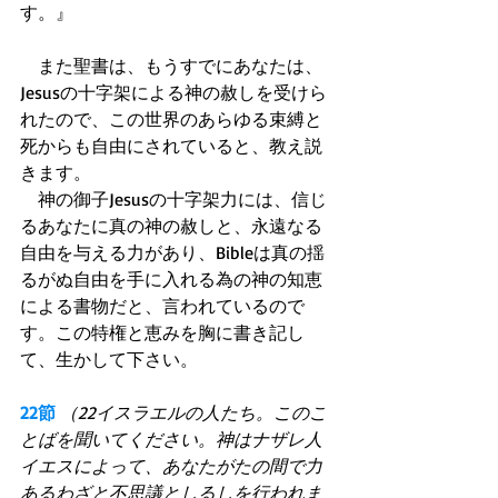
す。』 
　また聖書は、もうすでにあなたは、
Jesusの十字架による神の赦しを受けら
れたので、この世界のあらゆる束縛と
死からも自由にされていると、教え説
きます。 
　神の御子Jesusの十字架力には、信じ
るあなたに真の神の赦しと、永遠なる
自由を与える力があり、Bibleは真の揺
るがぬ自由を手に入れる為の神の知恵
による書物だと、言われているので
す。この特権と恵みを胸に書き記し
て、生かして下さい。 
22節
（22イスラエルの人たち。このこ
とばを聞いてください。神はナザレ人
イエスによって、あなたがたの間で力
あるわざと不思議としるしを行われま