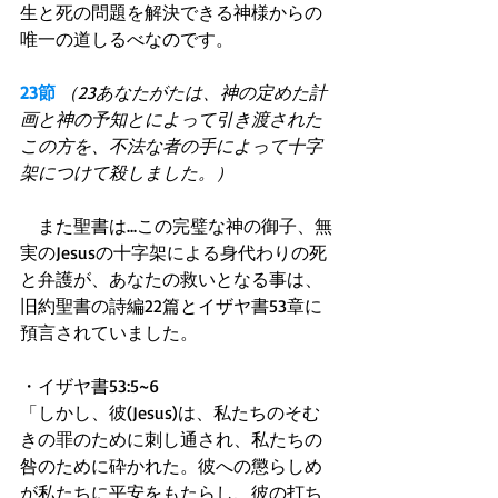
生と死の問題を解決できる神様からの
唯一の道しるべなのです。 
23節
（23あなたがたは、神の定めた計
画と神の予知とによって引き渡された
この方を、不法な者の手によって十字
架につけて殺しました。）
　また聖書は...この完璧な神の御子、無
実のJesusの十字架による身代わりの死
と弁護が、あなたの救いとなる事は、
旧約聖書の詩編22篇とイザヤ書53章に
預言されていました。 
・イザヤ書53:5~6 
「しかし、彼(Jesus)は、私たちのそむ
きの罪のために刺し通され、私たちの
咎のために砕かれた。彼への懲らしめ
が私たちに平安をもたらし、彼の打ち