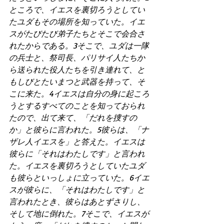
ところで、イエスを裏切ろうとしてい
たユダもその場所を知っていた。イエ
スがたびたび弟子たちとそこで会合さ
れたからである。3そこで、ユダは一隊
の兵士と、祭司長、パリサイ人たちか
ら送られた役人たちを引き連れて、と
もしびとたいまつと武器を持って、そ
こに来た。4イエスは自分の身に起ころ
うとするすべてのことを知っておられ
たので、出て来て、「だれを捜すの
か」と彼らに言われた。5彼らは、「ナ
ザレ人イエスを」と答えた。イエスは
彼らに「それはわたしです」と言われ
た。イエスを裏切ろうとしていたユダ
も彼らといっしょに立っていた。6イエ
スが彼らに、「それはわたしです」と
言われたとき、彼らはあとずさりし、
そして地に倒れた。7そこで、イエスが