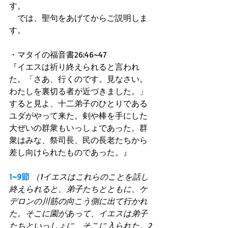
す。 
　では、聖句をあげてからご説明しま
す。 
・マタイの福音書26:46~47 
『イエスは祈り終えられると言われ
た。「さあ、行くのです。見なさい。
わたしを裏切る者が近づきました。」
すると見よ、十二弟子のひとりである
ユダがやって来た。剣や棒を手にした
大ぜいの群衆もいっしょであった。群
衆はみな、祭司長、民の長老たちから
差し向けられたものであった。』 
1~9節
（1イエスはこれらのことを話し
終えられると、弟子たちとともに、ケ
デロンの川筋の向こう側に出て行かれ
た。そこに園があって、イエスは弟子
たちといっしょに、そこに入られた。2