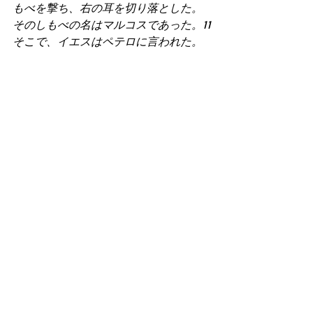
もべを撃ち、右の耳を切り落とした。
そのしもべの名はマルコスであった。11
そこで、イエスはペテロに言われた。
「剣をさやに収めなさい。父がわたし
に下さった杯を、どうして飲まずにい
られよう。」）
　しかしこの夜、使徒ペテロは、Jesus
の情熱に満ちたみことばを聞き流し
て、祈らずに眠ってしまったので、結
局、彼らは多くの敵が詰め寄った時は
慌てるしかなく、この後、使徒ペテロ
たちはJesusと信仰を捨てて、逃げてし
まったのです。 
　Bibleは...いくら立派な信仰があったと
しても、日々のBible&メッセージを出来
る限り行動して、真心から祈り備えな
くては、いざという時に何の役にも立
たないと、教え説きます。 