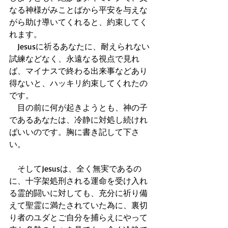
なる神様がみことばから平安を与えな
がら助け導いてくれると、約束してく
れます。 
　Jesusに祈るあなたに、耐えられない
試練などなく、永遠なる視点で見れ
ば、マイナスで終わる出来事などあり
得ないと、ハッキリ約束してくれたの
です。 
　目の前に何が起きようとも、神の子
であるあなたは、冷静に対処し続けれ
ばいいのです。胸に書き記して下さ
い。 
　そしてJesusは、全く無実であるの
に、十字架処刑される運命を受け入れ
る霊的闘いに対しても、充分に祈り備
えて聖霊に満たされていた為に、裏切
り者のユダとご自分を捕らえにやって