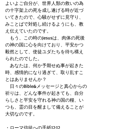
よいよご自分が、世界人類の救いの為
の十字架上の死を成し遂げる時が近づ
いてきたので、心騒がせずに見守り、
みことばで対処し続けるようにも、教
え伝えていたのです。 
　もう、この時のJesusは、肉体の死後
の神の国に心を向けており、平安かつ
毅然として、使徒ユダたちを待ち構え
られたのでした。 
　あなたは、何か予期せぬ事が起きた
時、感情的になり過ぎて、取り乱すこ
とはありませんか？ 
　日々のBible&メッセージと真心からの
祈りは、どんな事件が起きても、自分
らしさと平安を守れる神の国の糧、い
つも、霊の目を醒まして備えることが
大切なのです。 
・ローマ信徒への手紙12:12 