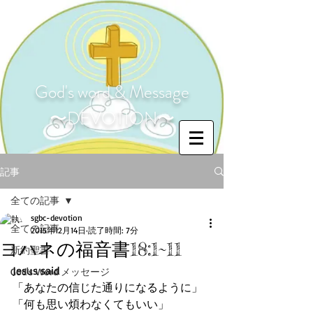
God's word & Message
〜DEVOTION〜
記事
全ての記事
sgbc-devotion
全ての記事
2015年12月14日
読了時間: 7分
ヨハネの福音書18:1~11
新約聖書
Jesus said 
God's Word メッセージ
「あなたの信じた通りになるように」 
「何も思い煩わなくてもいい」 