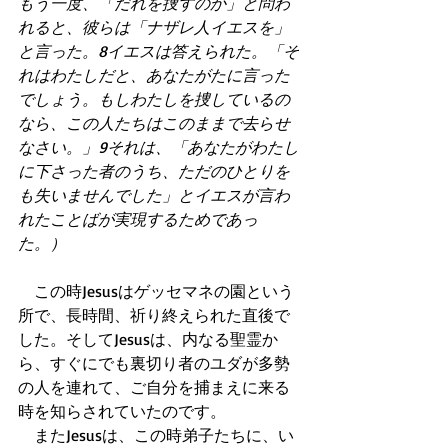
もう一度、「だれを捜すのか」と問わ
れると、彼らは「ナザレ人イエスを」
と言った。8イエスは答えられた。「そ
れはわたしだと、あなたがたに言った
でしょう。もしわたしを捜しているの
なら、この人たちはこのままで去らせ
なさい。」9それは、「あなたがわたし
に下さった者のうち、ただのひとりを
も失いませんでした」とイエスが言わ
れたことばが実現するためであっ
た。）
　この時Jesusはゲッセマネの園という
所で、長時間、祈り終えられた直後で
した。そしてJesusは、内なる聖霊か
ら、すぐにでも裏切り者のユダが多勢
の人を連れて、ご自分を捕まえに来る
時を知らされていたのです。 
　またJesusは、この時弟子たちに、い