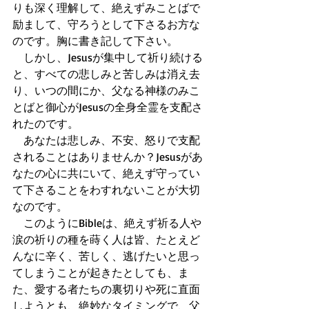
りも深く理解して、絶えずみことばで
励まして、守ろうとして下さるお方な
のです。胸に書き記して下さい。 
　しかし、Jesusが集中して祈り続ける
と、すべての悲しみと苦しみは消え去
り、いつの間にか、父なる神様のみこ
とばと御心がJesusの全身全霊を支配さ
れたのです。 
　あなたは悲しみ、不安、怒りで支配
されることはありませんか？Jesusがあ
なたの心に共にいて、絶えず守ってい
て下さることをわすれないことが大切
なのです。 
　このようにBibleは、絶えず祈る人や
涙の祈りの種を蒔く人は皆、たとえど
んなに辛く、苦しく、逃げたいと思っ
てしまうことが起きたとしても、ま
た、愛する者たちの裏切りや死に直面
しようとも、絶妙なタイミングで、父