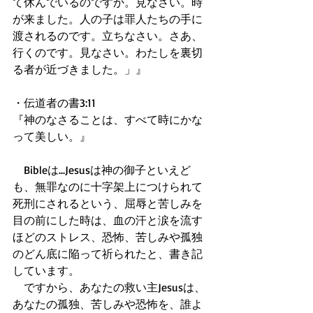
て休んでいるのですか。見なさい。時
が来ました。人の子は罪人たちの手に
渡されるのです。立ちなさい。さあ、
行くのです。見なさい。わたしを裏切
る者が近づきました。」』 
・伝道者の書3:11 
『神のなさることは、すべて時にかな
って美しい。』 
　Bibleは...Jesusは神の御子といえど
も、無罪なのに十字架上につけられて
死刑にされるという、屈辱と苦しみを
目の前にした時は、血の汗と涙を流す
ほどのストレス、恐怖、苦しみや孤独
のどん底に陥って祈られたと、書き記
しています。 
　ですから、あなたの救い主Jesusは、
あなたの孤独、苦しみや恐怖を、誰よ