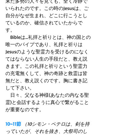
来た多勢の人々を見ても、全く冷静で
いられたのです。この時のJesusは、ご
自分がなぜ生まれ、どこに行こうとし
ているのか、確信されていたからで
す。 
　Bibleは...礼拝と祈りとは、神の国との
唯一のパイプであり、礼拝と祈りは
Jesusのような聖霊力を受けるのになく
てはならない人生の手段だと、教え説
きます。この礼拝と祈りという聖霊力
の充電無くして、神の奇跡と救霊は皆
無だと、教え説くのです。胸に書き記
して下さい。 
　日々、父なる神様(あなたの内なる聖
霊)と会話するように真心で繋がること
が重要なのです。 
10~11節
（10シモン・ペテロは、剣を持
っていたが、それを抜き、大祭司のし