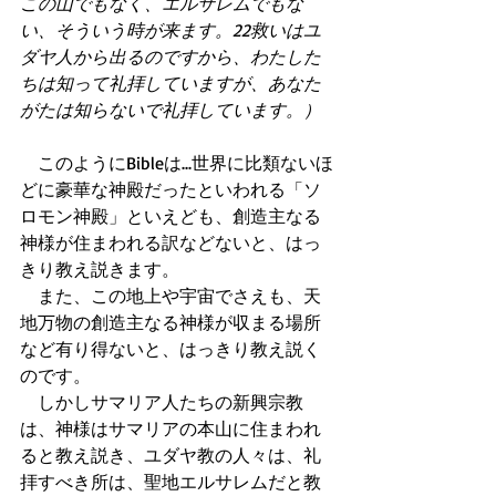
この山でもなく、エルサレムでもな
い、そういう時が来ます。22救いはユ
ダヤ人から出るのですから、わたした
ちは知って礼拝していますが、あなた
がたは知らないで礼拝しています。）
　このようにBibleは...世界に比類ないほ
どに豪華な神殿だったといわれる「ソ
ロモン神殿」といえども、創造主なる
神様が住まわれる訳などないと、はっ
きり教え説きます。 
　また、この地上や宇宙でさえも、天
地万物の創造主なる神様が収まる場所
など有り得ないと、はっきり教え説く
のです。 
　しかしサマリア人たちの新興宗教
は、神様はサマリアの本山に住まわれ
ると教え説き、ユダヤ教の人々は、礼
拝すべき所は、聖地エルサレムだと教