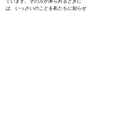
ています。その方が来られるときに
は、いっさいのことを私たちに知らせ
てくださるでしょう。」26イエスは言
われた。「あなたと話しているこのわ
たしがそれです。」）
　またBibleは...人が素直になって、真心
からJesusの十字架に身を任せて洗礼さ
え受ければ、神の聖霊は、その人の永
遠なる助け主として、何があっても見
捨てずに、いつも共にいて下さると
も、約束してくれます。 
　あなたに何があったとしても、ま
た、いつ死んでも、聖霊が常に助け導
いて下さるとまで、約束してくれたの
です。信じる者は、永遠に、聖霊に救
われるのです。AMEN 
(祈り)