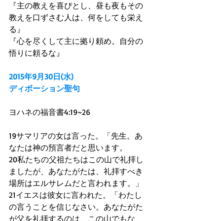
『主の教えを喜びとし、昼も夜もその
教えを口ずさむ人は、何をしても栄え
る』 
『心を尽くして主に拠り頼め。自分の
悟りに頼るな』 
2015年9月30日(水)
ディボーション聖句
ヨハネの福音書4:19~26 
19サマリアの女は言った。「先生。あ
なたは神の預言者だと思います。 
20私たちの父祖たちはこの山で礼拝し
ましたが、あなたがたは、礼拝すべき
場所はエルサレムだと言われます。」 
21イエスは彼女に言われた。「わたし
の言うことを信じなさい。あなたがた
が父を礼拝するのは、この山でもな