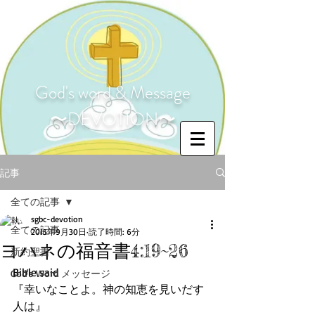
God's word & Message
〜DEVOTION〜
記事
全ての記事
sgbc-devotion
全ての記事
2015年9月30日
読了時間: 6分
ヨハネの福音書4:19~26
新約聖書
Bible said 
God's Word メッセージ
『幸いなことよ。神の知恵を見いだす
人は』 