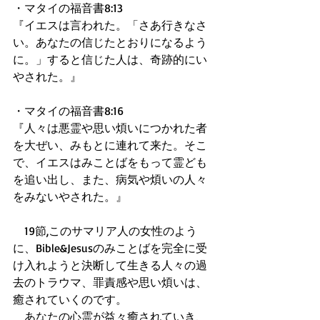
・マタイの福音書8:13 
『イエスは言われた。「さあ行きなさ
い。あなたの信じたとおりになるよう
に。」すると信じた人は、奇跡的にい
やされた。』 
・マタイの福音書8:16 
『人々は悪霊や思い煩いにつかれた者
を大ぜい、みもとに連れて来た。そこ
で、イエスはみことばをもって霊ども
を追い出し、また、病気や煩いの人々
をみないやされた。』 
　19節,このサマリア人の女性のよう
に、Bible&Jesusのみことばを完全に受
け入れようと決断して生きる人々の過
去のトラウマ、罪責感や思い煩いは、
癒されていくのです。 
　あなたの心霊が益々癒されていき、