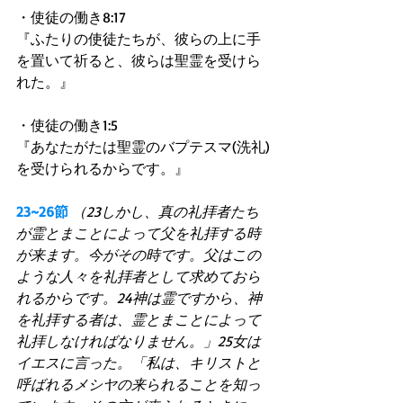
・使徒の働き8:17 
『ふたりの使徒たちが、彼らの上に手
を置いて祈ると、彼らは聖霊を受けら
れた。』 
・使徒の働き1:5 
『あなたがたは聖霊のバプテスマ(洗礼)
を受けられるからです。』 
23~26節
（23しかし、真の礼拝者たち
が霊とまことによって父を礼拝する時
が来ます。今がその時です。父はこの
ような人々を礼拝者として求めておら
れるからです。24神は霊ですから、神
を礼拝する者は、霊とまことによって
礼拝しなければなりません。」25女は
イエスに言った。「私は、キリストと
呼ばれるメシヤの来られることを知っ