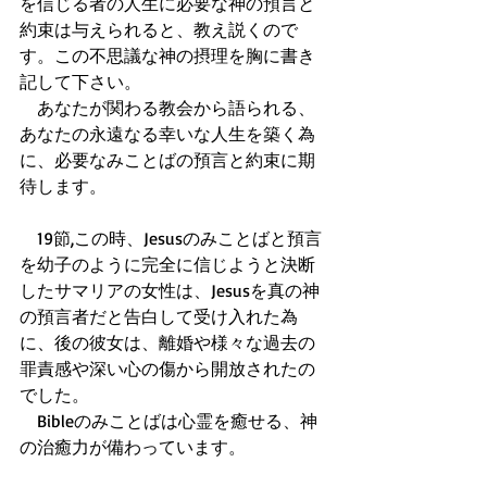
を信じる者の人生に必要な神の預言と
約束は与えられると、教え説くので
す。この不思議な神の摂理を胸に書き
記して下さい。 
　あなたが関わる教会から語られる、
あなたの永遠なる幸いな人生を築く為
に、必要なみことばの預言と約束に期
待します。 
　19節,この時、Jesusのみことばと預言
を幼子のように完全に信じようと決断
したサマリアの女性は、Jesusを真の神
の預言者だと告白して受け入れた為
に、後の彼女は、離婚や様々な過去の
罪責感や深い心の傷から開放されたの
でした。 
　Bibleのみことばは心霊を癒せる、神
の治癒力が備わっています。 