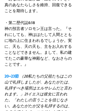
真のあなたらしさを維持、回復できる
ことを期待します。 
・第二歴代誌6:18 
神の預言者ソロモン王は言った。『そ
れにしても、神ははたして人間ととも
に地の上に住まわれるでしょうか。実
に、天も、天の天も、主をお入れする
ことなどできません。まして、私の建
てたこの豪華な神殿など、なおさらの
ことです。』 
20~23節
（20私たちの父祖たちはこの
山で礼拝しましたが、あなたがたは、
礼拝すべき場所はエルサレムだと言わ
れます。」21イエスは彼女に言われ
た。「わたしの言うことを信じなさ
い。あなたがたが父を礼拝するのは、