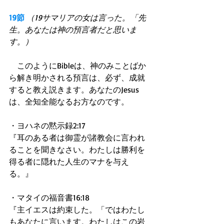
19節
（19サマリアの女は言った。「先
生。あなたは神の預言者だと思いま
す。）
　このようにBibleは、神のみことばか
ら解き明かされる預言は、必ず、成就
すると教え説きます。あなたのJesus
は、全知全能なるお方なのです。 
・ヨハネの黙示録2:17 
『耳のある者は御霊が諸教会に言われ
ることを聞きなさい。わたしは勝利を
得る者に隠れた人生のマナを与え
る。』 
・マタイの福音書16:18 
『主イエスは約束した。「ではわたし
もあなたに言います。わたしはこの岩