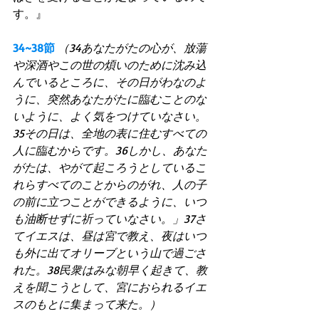
す。』 
34~38節
（34あなたがたの心が、放蕩
や深酒やこの世の煩いのために沈み込
んでいるところに、その日がわなのよ
うに、突然あなたがたに臨むことのな
いように、よく気をつけていなさい。
35その日は、全地の表に住むすべての
人に臨むからです。36しかし、あなた
がたは、やがて起ころうとしているこ
れらすべてのことからのがれ、人の子
の前に立つことができるように、いつ
も油断せずに祈っていなさい。」37さ
てイエスは、昼は宮で教え、夜はいつ
も外に出てオリーブという山で過ごさ
れた。38民衆はみな朝早く起きて、教
えを聞こうとして、宮におられるイエ
スのもとに集まって来た。）