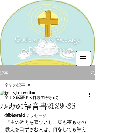
God's word & Message
〜DEVOTION〜
記事
全ての記事
sgbc-devotion
全ての記事
2015年8月22日
読了時間: 6分
ルカの福音書21:29~38
新約聖書
Bible said 
God's Word メッセージ
『主の教えを喜びとし、昼も夜もその
教えを口ずさむ人は、何をしても栄え