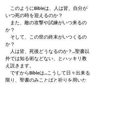
　このようにBibleは、人は皆、自分が
いつ死の時を迎えるのか？ 
　また、敵の攻撃や試練がいつ来るの
か？ 
　そして、この世の終末がいつくるの
か？ 
　人は皆、死後どうなるのか？...聖書以
外では知る術などない、とハッキリ教
え説きます。 
　ですからBibleは...こうして日々出来る
限り、聖書のみことばと祈りを用いた
神様との親しき交わりを大切にしなが
ら、人生のピンチと死後の永遠の人生
にも備える必要があると、教え説くの
です。 
　そしてJesusは、そういう苦難と最期
の時が、いつ来ても良いように、快楽
や深酒に溺れ過ぎず、また悩みに押し