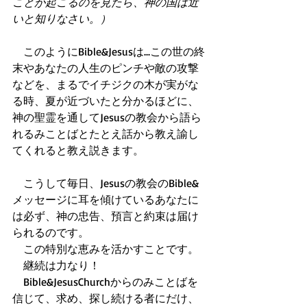
ことが起こるのを見たら、神の国は近
いと知りなさい。）
　このようにBible&Jesusは...この世の終
末やあなたの人生のピンチや敵の攻撃
などを、まるでイチジクの木が実がな
る時、夏が近づいたと分かるほどに、
神の聖霊を通してJesusの教会から語ら
れるみことばとたとえ話から教え諭し
てくれると教え説きます。 
　こうして毎日、Jesusの教会のBible&
メッセージに耳を傾けているあなたに
は必ず、神の忠告、預言と約束は届け
られるのです。 
　この特別な恵みを活かすことです。 
　継続は力なり！ 
　Bible&JesusChurchからのみことばを
信じて、求め、探し続ける者にだけ、