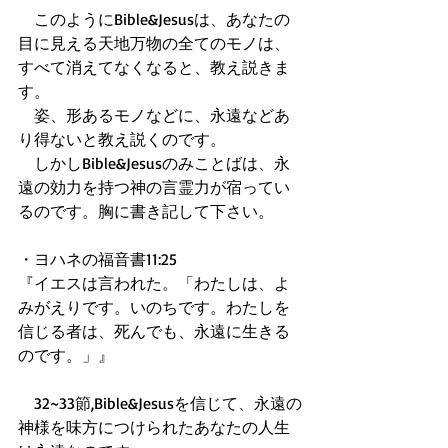
　このようにBible&Jesusは、あなたの
目に見える天地万物の全てのモノは、
すべて消えてなくなると、教え説きま
す。 
　姿、形あるモノなどに、永遠などあ
り得ないと教え説くのです。 
　しかしBible&Jesusのみことばは、永
遠の効力を持つ神の言霊力が宿ってい
るのです。胸に書き記して下さい。 
・ヨハネの福音書11:25 
『イエスは言われた。「わたしは、よ
みがえりです。いのちです。わたしを
信じる者は、死んでも、永遠に生きる
のです。」』 
　32~33節,Bible&Jesusを信じて、永遠の
神様を味方につけられたあなたの人生