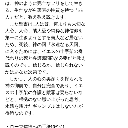
は、神のように完全なフリをして生き
る、生れながら裏表の性質を持つ「罪
人」だと、教え教え説きます。 
　また聖書は...人は皆、何よりも大切な
人心、人命、隣人愛や純粋な神信仰を
第一に生きようとする義人など居ない
ため、死後、神の国『永遠なる天国」
に入るためには、イエスの十字架の身
代わりの死と弁護(贖罪)が必要だと教え
説くのです。信じるか、信じられない
かはあなた次第です。 
　しかし、人の心の奥深くを探られる
神の御前で、自分は完全であり、イエ
スの十字架の弁護と贖罪は要らないな
どと、根拠のない思い上がった思考、
永遠を賭けたギャンブルはしない方が
得策なのです。 
・ローマ信徒への手紙10:9~11 