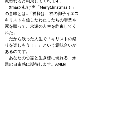
救われると約束してくれます。 
　Xmasの掛け声「MerryChristmas！」
の意味とは...『神様は、神の御子イエス
キリストを信じたわたしたちの罪悪や
死を贖って、永遠の人生を約束してく
れた。 
　だから残った人生で「キリストの祭
りを楽しもう！」』という意味合いが
あるのです。 
　あなたの心霊と生き様に現れる、永
遠の自由感に期待します。AMEN 
(祈り)
　主なる神様、皆を聖霊に満たし、
Bibleの奥義とJesusの愛と十字架の福音
を深く悟らせてあげて下さい。 
　そうすれば皆に、Jesusのような救霊
や奇跡を起こせる、何をも恐れない聖
霊力が満ち溢れ出すからです！主イエ