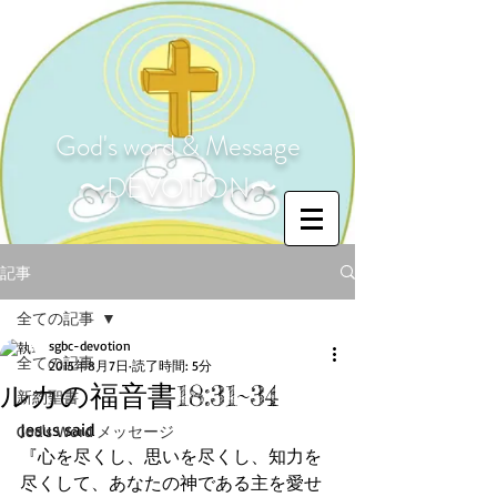
God's word & Message
〜DEVOTION〜
記事
全ての記事
sgbc-devotion
全ての記事
2015年8月7日
読了時間: 5分
ルカの福音書18:31~34
新約聖書
Jesus said 
God's Word メッセージ
『心を尽くし、思いを尽くし、知力を
尽くして、あなたの神である主を愛せ