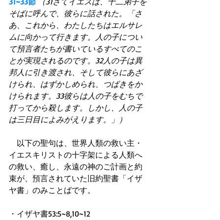
31~33節
（31さてイエスは、十二弟子を
そばに呼んで、彼らに話された。「さ
あ、これから、わたしたちはエルサレ
ムに向かって行きます。人の子につい
て預言者たちが書いているすべてのこ
とが実現されるのです。32人の子は異
邦人に引き渡され、そして彼らにあざ
けられ、はずかしめられ、つばきをか
けられます。33彼らは人の子をむちで
打ってから殺します。しかし、人の子
は三日目によみがえります。」）
　以下の聖句は、世界人類の救い主・
イエスキリストの十字架による人類へ
の救い、癒し、永遠の神のご計画と約
束が、預言されていた旧約聖書「イザ
ヤ書」のみことばです。 
・イザヤ書53:5~8,10~12 