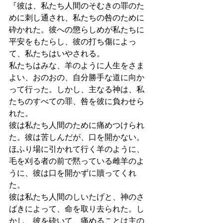
『彼は、私たち人間のそむきの罪のた
めに刺し通され、私たちの咎のために
砕かれた。彼への懲らしめが私たちに
平安をもたらし、彼の打ち傷によっ
て、私たちはいやされる。 
私たちはみな、羊のように人生をさま
よい、おのおの、自分勝手な道に向か
って行った。しかし、主なる神は、私
たちのすべての罪、咎を彼に負わせら
れた。 
彼は私たち人間のために痛めつけられ
た。彼は苦しんだが、口を開かない。
ほふり場に引かれて行く羊のように、
毛を刈る者の前で黙っている雌羊のよ
うに、彼は口を開かずに贖ってくれ
た。 
彼は私たち人間のしいたげと、神のさ
ばきによって、命を取り去られた。し
かし、彼を砕いて、痛めることは主の