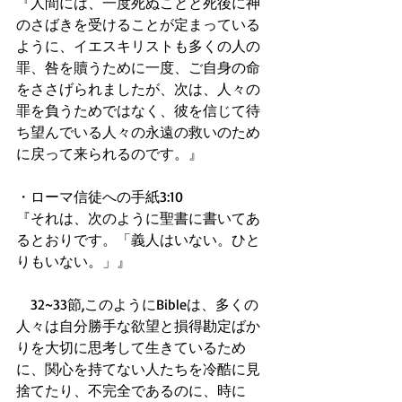
『人間には、一度死ぬことと死後に神
のさばきを受けることが定まっている
ように、イエスキリストも多くの人の
罪、咎を贖うために一度、ご自身の命
をささげられましたが、次は、人々の
罪を負うためではなく、彼を信じて待
ち望んでいる人々の永遠の救いのため
に戻って来られるのです。』 
・ローマ信徒への手紙3:10 
『それは、次のように聖書に書いてあ
るとおりです。「義人はいない。ひと
りもいない。」』 
　32~33節,このようにBibleは、多くの
人々は自分勝手な欲望と損得勘定ばか
りを大切に思考して生きているため
に、関心を持てない人たちを冷酷に見
捨てたり、不完全であるのに、時に