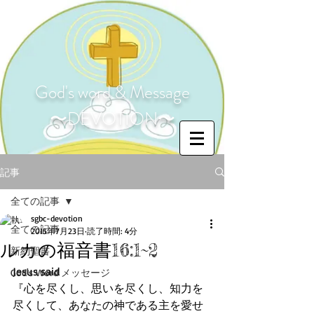
God's word & Message
〜DEVOTION〜
記事
全ての記事
sgbc-devotion
全ての記事
2015年7月23日
読了時間: 4分
ルカの福音書16:1~2
新約聖書
Jesus said 
God's Word メッセージ
『心を尽くし、思いを尽くし、知力を
尽くして、あなたの神である主を愛せ