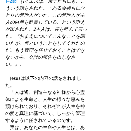
1~2節
（1イエスは、弟子たちにも、こ
ういう話をされた。「ある金持ちにひ
とりの管理人がいた。この管理人が主
人の財産を乱費している、という訴え
が出された。2主人は、彼を呼んで言っ
た。『おまえについてこんなことを聞
いたが、何ということをしてくれたの
だ。もう管理を任せておくことはでき
ないから、会計の報告を出しなさ
い。』）
　Jesusは以下の内容の話をされまし
た。 
　「人は皆、創造主なる神様から心霊
体による生命と、人生の様々な恵みを
預けられており、それぞれが人生を神
の愛と真理に基づいて、しっかり管理
するように任されているのです。 
　実は、あなたの生命や人生とは、あ