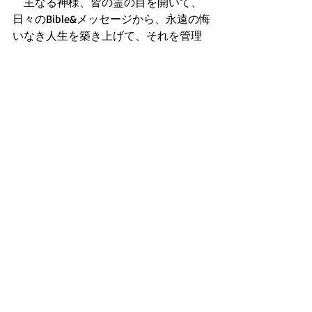
　主なる神様、皆の霊の目を開いて、
日々のBible&メッセージから、永遠の悔
いなき人生を築き上げて、それを管理
する為の能力と知恵を授けて下さい。 
　そうすれば、皆の人生に神の奇跡
や、揺るがぬ幸福感が現れ出すからで
す！主イエスのお名前で、期待して祈
ります。AMEN!!! 
ルカの福音書
最新記事
すべて表示