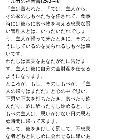
・ルカの福音書12:42~48 
『主は言われた。「では、主人から、
その家のしもべたちを任されて、食事
時には彼らに食べ物を与える忠実な賢
い管理人とは、いったいだれでしょ
う。主人が帰って来たときに、そのよ
うにしているのを見られるしもべは幸
いです。 
わたしは真実をあなたがたに告げま
す。主人は彼に自分の全財産を任せる
ようになります。 
ところが、もし、そのしもべが、『主
人の帰りはまだだ』と心の中で思い、
下男や下女を打ちたたき、食べたり飲
んだり、酒に酔ったりし始めると、し
もべの主人は、思いがけない日の思わ
ぬ時間に帰って来ます。 
そして、彼をきびしく罰して、不忠実
な者どもと同じめに会わせるに違いあ