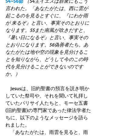
54~56節
（54主イエスは群衆にもこう
言われた。「あなたがたは、西に雲が
起こるのを見るとすぐに、『にわか雨
が 来るぞ』と言い、事実そのとおりに
なります。55また南風が吹きだすと、
『暑い日になるぞ』と言い、事実その
とおりになります。56偽善者たち。あ
なたがたは地や空の現象を見分けるこ
とを知りながら、どうして今のこの時
代を見分けることができないのです
か。）
　Jesusは、旧約聖書の預言を説き明か
していた祭司や、それを聞いて礼拝し
ていたパリサイ人たちと、モーセ五書
(旧約聖書)の専門家であった律法学者た
ちに、以下のようなメッセージを語ら
れました。 
　「あなたがたは、雨雲を見ると、雨