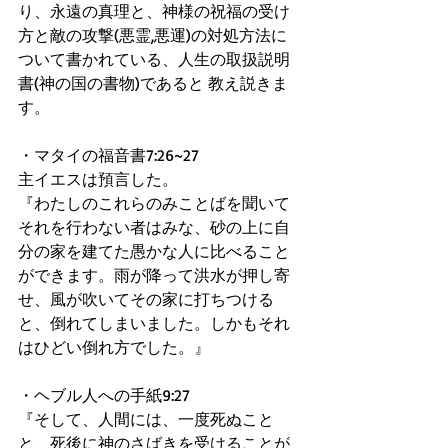
り、永遠の真理と、神様の祝福の受け
方と敵の攻撃(悪霊,悪運)の対処方法に
ついて書かれている、人生の取扱説明
書(神の国の書物)であると 教え説きま
す。 
・マタイの福音書7:26~27 
主イエスは預言した。 
『わたしのこれらのみことばを聞いて
それを行わない者はみな、砂の上に自
分の家を建てた愚かな人に比べること
ができます。雨が降って洪水が押し寄
せ、風が吹いてその家に打ちつける
と、倒れてしまいました。しかもそれ
はひどい倒れ方でした。』 
・ヘブル人への手紙9:27 
『そして、人間には、一度死ぬこと
と、死後に神のさばきを受けることが