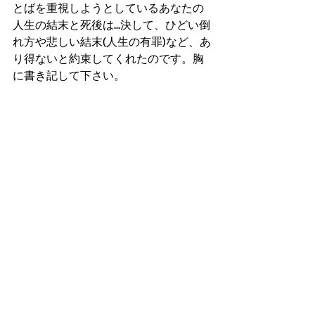
とばを重視しようとしているあなたの
人生の結末と死後は...決して、ひどい倒
れ方や悲しい結末(人生の有罪)など、あ
り得ないと約束してくれたのです。胸
に書き記して下さい。 
　あなたの人生と死後に与えられる、
父なる神様からの最高な報いとジャッ
ジに期待します。AMEN 
(祈り)
　主なる神様、皆を聖霊に満たし、
日々のJesusの教会から語られる、
Bible&メッセージを蓄えながら...出来る
限り、アクションと言動ができるよう
に、助け導いてあげて下さい。 
　そうすれば皆の人生と、肉体の死後
の両方共、神の最高な報いとジャッジ
が 与えられるからです！主イエスのお