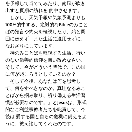
を予報して当ててみたり、南風が吹き
出すと夏期の訪れを 的中させます。 
　しかし、天気予報や気象予測よりも
100%的中する、絶対的なBibleのみこと
ばの預言や約束を軽視したり、殆ど周
囲に伝えず、また生活に適用せずに、
なおざりにしています。 
　神のみことばを軽視する生活、行い
のない偽善的信仰を悔い改めなさい。
そして、今がどういう時代で、この国
に何が起ころうとしているのか？ 
　そして今後、あなたは何を思考し
て、何をすべきなのか。真理なるみこ
とばから掴み取り、祈り備える生活習
慣が必要なのです。」とJesusは、形式
的なご利益宗教者たちを叱責して、今
後は 愛する国と自らの危機に備えるよ
うに、教え諭してくれたのです。 