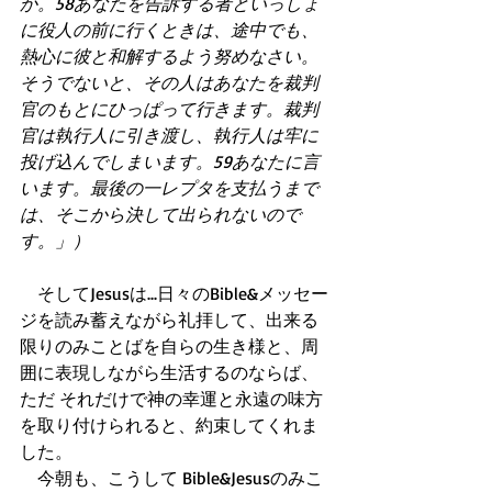
か。58あなたを告訴する者といっしょ
に役人の前に行くときは、途中でも、
熱心に彼と和解するよう努めなさい。
そうでないと、その人はあなたを裁判
官のもとにひっぱって行きます。裁判
官は執行人に引き渡し、執行人は牢に
投げ込んでしまいます。59あなたに言
います。最後の一レプタを支払うまで
は、そこから決して出られないので
す。」）
　そしてJesusは...日々のBible&メッセー
ジを読み蓄えながら礼拝して、出来る
限りのみことばを自らの生き様と、周
囲に表現しながら生活するのならば、
ただ それだけで神の幸運と永遠の味方
を取り付けられると、約束してくれま
した。 
　今朝も、こうして Bible&Jesusのみこ