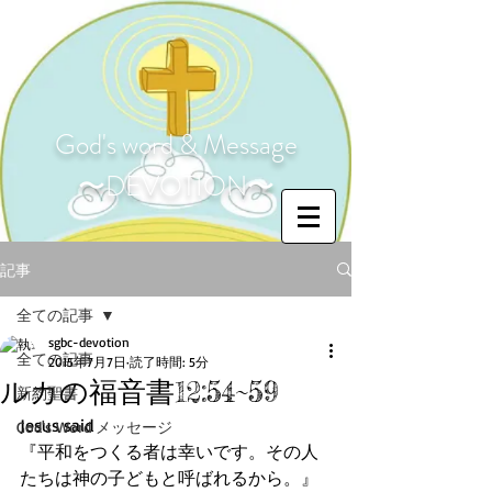
God's word & Message
〜DEVOTION〜
記事
全ての記事
sgbc-devotion
全ての記事
2015年7月7日
読了時間: 5分
ルカの福音書12:54~59
新約聖書
Jesus said 
God's Word メッセージ
『平和をつくる者は幸いです。その人
たちは神の子どもと呼ばれるから。』 