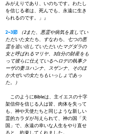
みがえりであり、いのちです。わたし
を信じる者は、死んでも、永遠に生き
られるのです。」』 
2~3節
（2また、悪霊や病気を直してい
ただいた女たち、すなわち、七つの悪
霊を追い出していただいたマグダラの
女と呼ばれるマリヤ、3自分の財産をも
って彼らに仕えているヘロデの執事ク
ーザの妻ヨハンナ、スザンナ、そのほ
か大ぜいの女たちもいっしょであっ
た。）
　このようにBibleは、主イエスの十字
架信仰を信じる人は皆、肉体を失って
も、神や天使たちと同じような新しい
霊的カラダが与えられて、神の国「天
国」で、永遠の幸いな人生をやり直せ
ると、約束してくれました。 