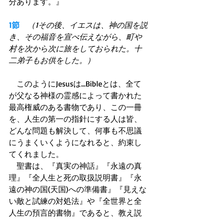
分あります。』 
1節　
（1その後、イエスは、神の国を説
き、その福音を宣べ伝えながら、町や
村を次から次に旅をしておられた。十
二弟子もお供をした。）
　このようにJesusは...Bibleとは、全て
が父なる神様の霊感によって書かれた 
最高権威のある書物であり、この一冊
を、人生の第一の指針にする人は皆、
どんな問題も解決して、何事も不思議
にうまくいくようになれると、約束し
てくれました。 
　聖書は、『真実の神話』『永遠の真
理』『全人生と死の取扱説明書』『永
遠の神の国(天国)への準備書』『見えな
い敵と試練の対処法』や『全世界と全
人生の預言的書物』であると、教え説