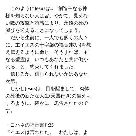
　このようにJesusは...「創造主なる神
様を知らない人は皆、やがて、見えな
い敵の攻撃と誘惑により、永遠の死の
滅びを迎えることになってしまう。 
　だから生前に、一人でも多くの人々
に、主イエスの十字架の福音(救い)を教
え伝えるように命じ、そうすれば、主
なる聖霊は、いつもあなたと共に働か
れる」と、約束してくれました。  
　信じるか、信じられないかはあなた
次第。 
　しかしJesusは、目を醒まして、肉体
の死後の新たな人生(天国行き)の備えも
するように、確かに、忠告されたので
す。 
・ヨハネの福音書11:25 
『イエスは言われた。「わたしは、よ