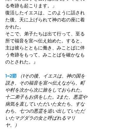
る奇跡も起こります。」 
復活したイエスは、このように話され
た後、天に上げられて神の右の座に着
かれた。 
そこで、弟子たちは出て行って、至る
所で福音を宣べ伝え始めた。すると、
主は彼らとともに働き、みことばに伴
う奇跡をもって、みことばを確かなも
のとされた。』 
1~2節
（1その後、イエスは、神の国を
説き、その福音を宣べ伝えながら、町
や村を次から次に旅をしておられた。
十二弟子もお供をした。2また、悪霊や
病気を直していただいた女たち、すな
わち、七つの悪霊を追い出していただ
いたマグダラの女と呼ばれるマリ
ヤ、）