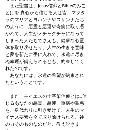
　また聖書は、Jesus信仰とBibleのみこ
とばを 真心から信じる人は皆、マクダ
ラのマリアとヨハンナやスザンナたち
のように、悪霊と悪運や奇病に取り憑
かれて、人生がメチャクチャになって
しまった人たちでさえも、健康な心霊
体を取り戻せたり、人生の生きる意味
と夢を新たに手に入れて、永遠に尽き
ぬ幸運が備えられるとも、約束してく
れたのです。 
　あなたには、永遠の希望が約束され
たということです。 
　また、主イエスの十字架信仰とは...信
じるあなたの悪霊、悪運、重病や罪悪
を、身代わりに引き受けて、人生のマ
イナス要素を全て取り除けられる、神
の力そのものなのだと、教え説きま