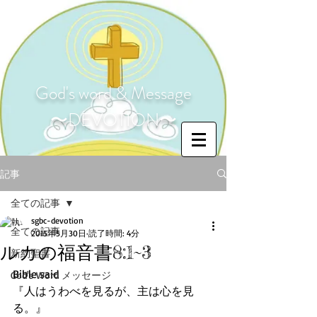
God's word & Message
〜DEVOTION〜
記事
全ての記事
sgbc-devotion
全ての記事
2015年5月30日
読了時間: 4分
ルカの福音書8:1~3
新約聖書
Bible said 
God's Word メッセージ
『人はうわべを見るが、主は心を見
る。』 