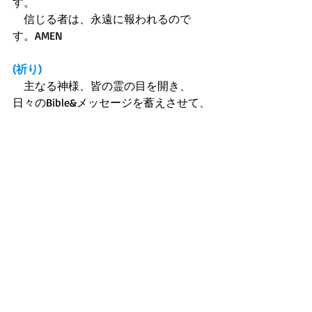
す。 
　信じる者は、永遠に報われるので
す。AMEN 
(祈り)
　主なる神様、皆の霊の目を開き、
日々のBible&メッセージを蓄えさせて、
一人でも多くの人々に、主イエスの十
字架力を宣べ伝えられるようにしてあ
げて下さい。 
　そうすれば皆と、皆の大切な人々が 
悪霊、悪運や病魔の攻撃に打ち勝てる
からです！主イエスのお名前で、期待
して祈ります。AMEN!!! 
ルカの福音書