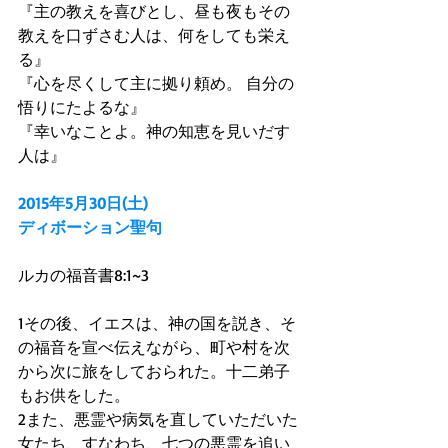
『主の教えを喜びとし、昼も夜もその
教えを口ずさむ人は、何をしても栄え
る』 
『心を尽くして主に拠り頼め。 自分の
悟りにたよるな』 
『幸いなことよ。神の知恵を見いだす
人は』 
2015年5月30日(土)
ディボーション聖句
ルカの福音書8:1~3 
1その後、イエスは、神の国を説き、そ
の福音を宣べ伝えながら、町や村を次
から次に旅をしておられた。十二弟子
もお供をした。 
2また、悪霊や病気を直していただいた
女たち、すなわち、七つの悪霊を追い