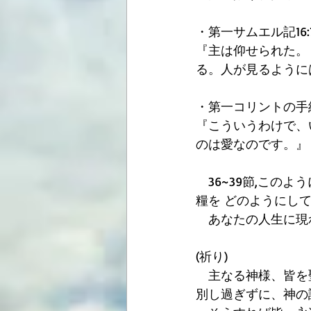
・第一サムエル記16:7
『主は仰せられた。
る。人が見るように
・第一コリントの手紙13
『こういうわけで、
のは愛なのです。』
　36~39節,こ
糧を どのようにし
　あなたの人生に現
(祈り) 
　主なる神様、皆を聖
別し過ぎずに、神の