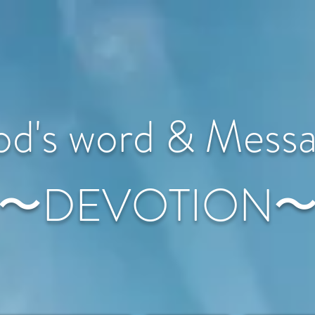
d's word & Mess
〜DEVOTION