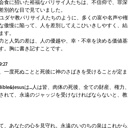
会食に招いた裕福なパリサイ人たちは、不信仰で、罪深
差別的な目で見ていました。 
は皆、ユダヤ教パリサイ人たちのように、多くの富や名声や
な傲慢に陥って、人を差別してえこひいきしやすく、結
ます。 
力と人気の差は、人の優越や、幸・不幸を決める価値基
す。胸に書き記すことです。 
27 
、一度死ぬことと死後に神のさばきを受けることが定ま
らBible&Jesusは...人は皆、肉体の死後、全ての財産、
されて、永遠のジャッジを受けなければならないと、教
て、あなたの心を見守れ。永遠のいのちの泉はこれから