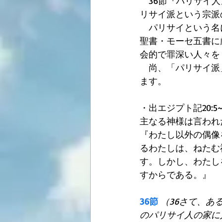
　36節『パリサイ
リサイ派という宗派
　パリサイという名
聖書・モーセ五書に
会的で罪深い人々を
　尚、「パリサイ派
ます。 
・出エジプト記20:5~
主なる神様は言われ
『わたし以外の偶像
るわたしは、ねたむ
す。しかし、わたし
すからである。』 
36節
（36さて、あ
のパリサイ人の家に