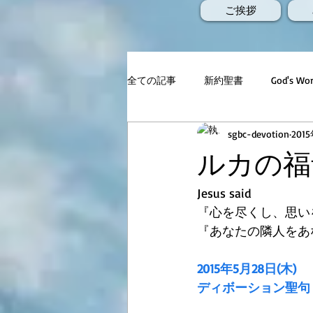
ご挨拶
全ての記事
新約聖書
God's 
sgbc-devotion
201
ルカの福音
Jesus said 
『心を尽くし、思い
『あなたの隣人をあ
2015年5月28日(木)
ディボーション聖句