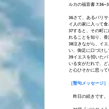
ルカの福音書 7:36~3
36さて、あるパリ
イ人の家に入って食
37すると、その町
れることを知り、香
38泣きながら、イ
い、御足に口づけし
39イエスを招いた
いる女がだれで、ど
と心ひそかに思って
［聖句メッセージ］
　昨日の続きです。