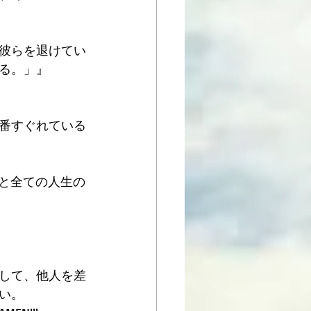
彼らを退けてい
る。」』 
番すぐれている
能と全ての人生の
収して、他人を差
い。 