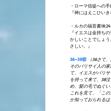
・ローマ信徒への手紙2
『神にはえこひいき
・ルカの福音書18:24~
『イエスは金持ちの
かしいことでしょう
さしい。』 
36~39節
（36さて
そのパリサイ人の家
て、イエスがパリサ
を持って来て、38
め、髪の毛でぬぐい
これを見て、「この
か知っておられるは