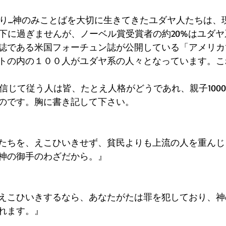
言通り...神のみことばを大切に生きてきたユダヤ人たちは
%以下に過ぎませんが、ノーベル賞受賞者の約20%はユダ
誌である米国フォーチュン誌が公開している「アメリカ
トの内の１００人がユダヤ系の人々となっています。こ
eを信じて従う人は皆、たとえ人格がどうであれ、親子100
のです。胸に書き記して下さい。 
たちを、えこひいきせず、貧民よりも上流の人を重んじ
神の御手のわざだから。』 
えこひいきするなら、あなたがたは罪を犯しており、神
れます。』 