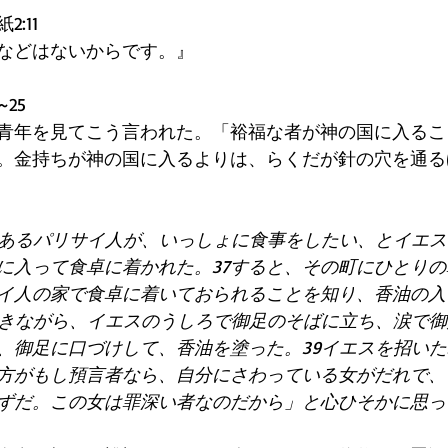
:11 
などはないからです。』 
25 
青年を見てこう言われた。「裕福な者が神の国に入るこ
。金持ちが神の国に入るよりは、らくだが針の穴を通る
、あるパリサイ人が、いっしょに食事をしたい、とイエ
に入って食卓に着かれた。37すると、その町にひとり
イ人の家で食卓に着いておられることを知り、香油の入
泣きながら、イエスのうしろで御足のそばに立ち、涙で
、御足に口づけして、香油を塗った。39イエスを招い
方がもし預言者なら、自分にさわっている女がだれで、
ずだ。この女は罪深い者なのだから」と心ひそかに思っ