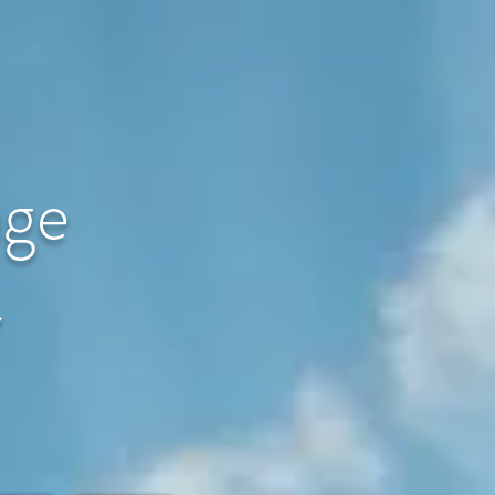
age
〜