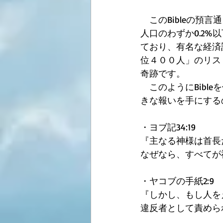
　このBibleの預
人口のわずか0.2
ており、有名な経済
位４００人」のリス
奇跡です。 
　このようにBibl
きな報いを手にする
・ヨブ記34:19 
『主なる神様は首長
なぜなら、すべてが
・ヤコブの手紙2:9 
『しかし、もし人を
違反者として責めら