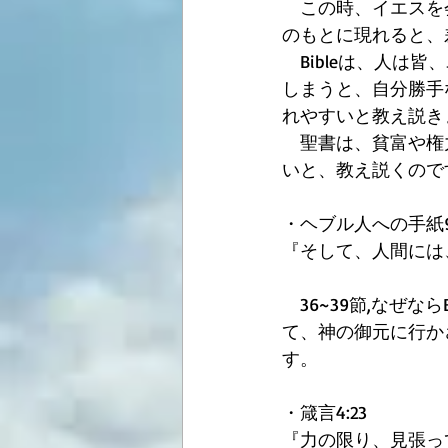
　この時、イエスを
のもとに現れると、
　Bibleは、人
しまうと、自分勝手
れやすいと教え説き
　聖書は、貧富や権
いと、教え説くので
・ヘブル人への手紙9:
『そして、人間には
　36~39節,なぜな
て、神の御元に行か
す。 
・箴言4:23 
『力の限り、見張っ