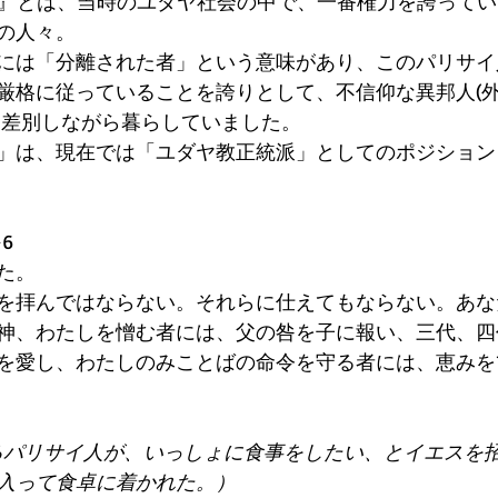
人』とは、当時のユダヤ社会の中で、一番権力を誇って
の人々。 
には「分離された者」という意味があり、このパリサイ
厳格に従っていることを誇りとして、不信仰な異邦人(外
 差別しながら暮らしていました。 
」は、現在では「ユダヤ教正統派」としてのポジション
6 
た。 
を拝んではならない。それらに仕えてもならない。あな
神、わたしを憎む者には、父の咎を子に報い、三代、四
を愛し、わたしのみことばの命令を守る者には、恵みを1
るパリサイ人が、いっしょに食事をしたい、とイエスを
入って食卓に着かれた。）