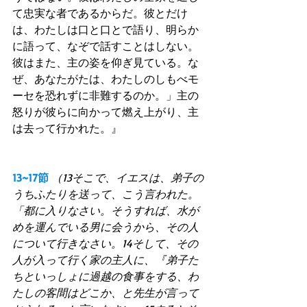
て忠実な者であるからだ。彼とだけ
は、わたしは口と口とで語り、明らか
に語って、なぞで話すことはしない。 
彼はまた、主の姿を仰ぎ見ている。な
ぜ、あなたがたは、わたしのしもべモ
ーセを恐れずに非難するのか。」主の
怒りが彼らに向かって燃え上がり、主
は去って行かれた。』 
13~17節
（13そこで、イエスは、弟子の
うちふたりを送って、こう言われた。
「都に入りなさい。そうすれば、水が
めを運んでいる男に会うから、その人
について行きなさい。14そして、その
人が入って行く家の主人に、『弟子た
ちといっしょに過越の食事をする、わ
たしの客間はどこか、と先生が言って