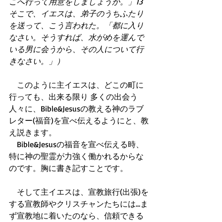
こへ行って用意をしましょうか。」13
そこで、イエスは、弟子のうちふたり
を送って、こう言われた。「都に入り
なさい。そうすれば、水がめを運んで
いる男に会うから、その人について行
きなさい。」）
　このように主イエスは、どこの町に
行っても、出来る限り 多くの出会う
人々に、Bible&Jesusの教える神のラブ
レター(福音)を宣べ伝えるようにと、教
え説きます。 
　Bible&Jesusの福音を宣べ伝える時、
特に神の聖霊が力強く働かれるからな
のです。胸に書き記すことです。 
　そして主イエスは、宣教旅行(出張)を
する宣教師やクリスチャンたちには...ま
ず宣教地に着いたのなら、信頼できる