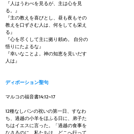
『人はうわべを見るが、主は心を見
る。』 
『主の教えを喜びとし、昼も夜もその
教えを口ずさむ人は、何をしても栄え
る』 
『心を尽くして主に拠り頼め。 自分の
悟りにたよるな』 
『幸いなことよ。神の知恵を見いだす
人は』 
ディボーション聖句
マルコの福音書14:12~17 
12種なしパンの祝いの第一日、すなわ
ち、過越の小羊をほふる日に、弟子た
ちはイエスに言った。「過越の食事を
なさるのに、私たちは、どこへ行って