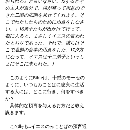
おられる』と言いなさい。15するとそ
の主人が自分で、席が整って用意ので
きた二階の広間を見せてくれます。そ
こでわたしたちのために用意をしなさ
い。」16弟子たちが出かけて行って、
都に入ると、まさしくイエスの言われ
たとおりであった。それで、彼らはそ
こで過越の食事の用意をした。17夕方
になって、イエスは十二弟子といっし
ょにそこに来られた。）
　このようにBibleは、十戒のモーセの
ように、いつもみことばに忠実に生活
する人には、どこに行き、何をすべき
か？ 
　具体的な預言を与えるお方だと教え
説きます。 
　この時も...イエスのみことばの預言通