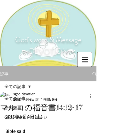
God's word & Message
〜DEVOTION〜
記事
全ての記事
sgbc-devotion
全ての記事
2015年4月4日
読了時間: 6分
マルコの福音書14:12~17
新約聖書
​2015年4月4日(土) 
God's Word メッセージ
Bible said 