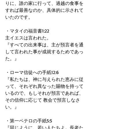
りに、誰の家に行って、過越の食事を
すれば最善なのか、具体的に示されて
いたのです。 
・マタイの福音書1:22 
主イエスは言われた。 
『すべての出来事は、主が預言者を通
して言われた事が成就するためであっ
た。』 
・ローマ信徒への手紙12:6 
『私たちは、神に与えられた恵みに従
って、それぞれ異なった賜物を持って
いるので、もしそれが預言であれば、
その信仰に応じて 教会で預言しなさ
い。』 
・第一ペテロの手紙5:5 
『同じように、若い人たちよ。長老た