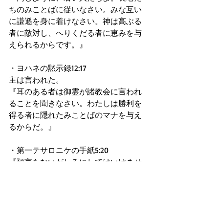
ちのみことばに従いなさい。みな互い
に謙遜を身に着けなさい。神は高ぶる
者に敵対し、へりくだる者に恵みを与
えられるからです。』 
・ヨハネの黙示録12:17 
主は言われた。 
『耳のある者は御霊が諸教会に言われ
ることを聞きなさい。わたしは勝利を
得る者に隠れたみことばのマナを与え
るからだ。』 
・第一テサロニケの手紙5:20 
『預言をないがしろにしてはいけませ
ん。』 
　13~17節,またBibleは、モーセほど忠実
でなくとも、Jesusの教会から語られる