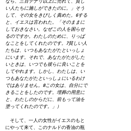
なら、三百デナリ以上に売れて、貧し
い人たちに施しができたのに。」そう
して、その女をきびしく責めた。6する
と、イエスは言われた。「そのままに
しておきなさい。なぜこの人を困らせ
るのですか。わたしのために、りっぱ
なことをしてくれたのです。7貧しい人
たちは、いつもあなたがたといっしょ
にいます。それで、あなたがたがした
いときは、いつでも彼らに良いことを
してやれます。しかし、わたしは、い
つもあなたがたといっしょにいるわけ
ではありません。8この女は、自分にで
きることをしたのです。埋葬の用意に
と、わたしのからだに、前もって油を
塗ってくれたのです。」）
　そして、一人の女性がイエスのもと
にやって来て、このナルドの香油の瓶