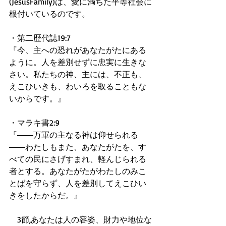
(JesusFamily)は、愛に満ちた平等社会に
根付いているのです。 
・第二歴代誌19:7 
『今、主への恐れがあなたがたにある
ように。人を差別せずに忠実に生きな
さい。私たちの神、主には、不正も、
えこひいきも、わいろを取ることもな
いからです。』 
・マラキ書2:9 
『――万軍の主なる神は仰せられる
――わたしもまた、あなたがたを、す
べての民にさげすまれ、軽んじられる
者とする。あなたがたがわたしのみこ
とばを守らず、人を差別してえこひい
きをしたからだ。』 
　3節,あなたは人の容姿、財力や地位な