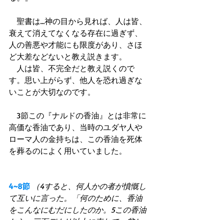
　聖書は...神の目から見れば、人は皆、
衰えて消えてなくなる存在に過ぎず、
人の善悪や才能にも限度があり、さほ
ど大差などないと教え説きます。 
　人は皆、不完全だと教え説くので
す。思い上がらず、他人を恐れ過ぎな
いことが大切なのです。 
　3節この『ナルドの香油』とは非常に
高価な香油であり、当時のユダヤ人や
ローマ人の金持ちは、この香油を死体
を葬るのによく用いていました。 
4~8節
（4すると、何人かの者が憤慨し
て互いに言った。「何のために、香油
をこんなにむだにしたのか。5この香油