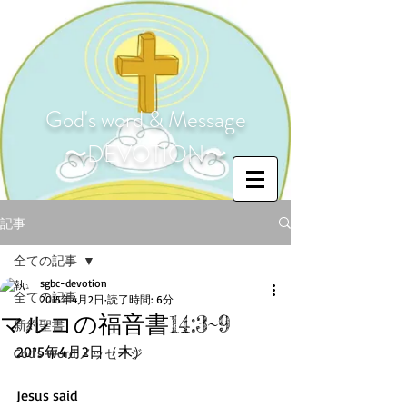
God's word & Message
〜DEVOTION〜
記事
全ての記事
sgbc-devotion
全ての記事
2015年4月2日
読了時間: 6分
マルコの福音書14:3~9
新約聖書
2015年4月2日（木） 
God's Word メッセージ
Jesus said 