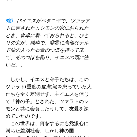
3節
（3イエスがベタニヤで、ツァラア
トに冒された人シモンの家におられた
とき、食卓に着いておられると、ひと
りの女が、純粋で、非常に高価なナル
ド油の入った石膏のつぼを持って来
て、そのつぼを割り、イエスの頭に注
いだ。）
　しかし、イエスと弟子たちは、この
ツァラト(重度の皮膚病)を患っていた人
たちを全く差別せず、主イエスを信じ
て「神の子」とされた、ツァラトのシ
モンと共に会食したりして、友愛を深
めていたのです。 
　この世界は、何をするにも党派心に
満ちた差別社会、しかし神の国