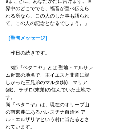
9まことに、あなたがたに告げます。世
界中のどこででも、福音が宣べ伝えら
れる所なら、この人のした事も語られ
て、この人の記念となるでしょう。」 
［聖句メッセージ］
　昨日の続きです。 
　3節『ベタニヤ』とは 聖地・エルサレ
ム近郊の地名で、主イエスと非常に親
しかった三兄弟のマルタ(姉)、マリア
(妹)、ラザロ(末弟)の住んでいた土地で
す。 
尚『ベタニヤ』は、現在のオリーブ山
の南東麓にあるパレスチナ自治区 ア
ル・エルザリヤという村に当たるとさ
れています。 