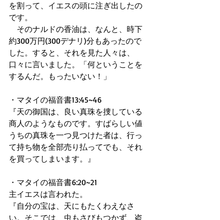
を割って、イエスの頭に注ぎ出したの
です。 
　そのナルドの香油は、なんと、時下
約300万円(300デナリ)分もあったので
した。すると、それを見た人々は、
口々に言いました。「何ということを
するんだ。もったいない！」 
・マタイの福音書13:45~46 
『天の御国は、良い真珠を捜している
商人のようなものです。すばらしい値
うちの真珠を一つ見つけた者は、行っ
て持ち物を全部売り払ってでも、それ
を買ってしまいます。』 
・マタイの福音書6:20~21 
主イエスは言われた。 
『自分の宝は、天にもたくわえなさ
い。そこでは、虫もさびもつかず、盗