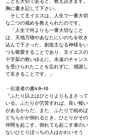
ことも大切であると、教え説きます。
胸に書き記して下さい。 
　そして主イエスは、人生で一番大切
な二つの戒めを教えられたのです。 
　「人生で何よりも一番大切なこと
は、天地万物やあなたにいのちを吹き
込んで下さった、創造主なる神様をい
つも敬愛することであり、主イエスの
十字架の救いゆえに、永遠のチャンス
を受けられたことを忘れずに、感謝し
て生きることです。」 
・伝道者の書4:9~10 
『ふたり以上はひとりよりもまさって
いる。ふたりが労苦すれば、良い報い
があるからだ。また、ふたりで組めば 
どちらかが倒れるとき、ひとりがその
仲間を起こす。倒れても起こす者のい
ないひとりぼっちの人はかわいそう