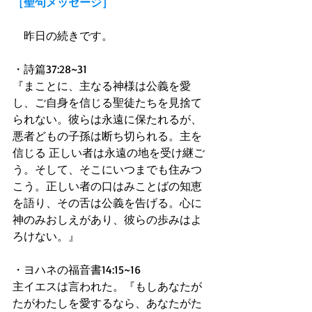
［聖句メッセージ］
　昨日の続きです。 
・詩篇37:28~31 
『まことに、主なる神様は公義を愛
し、ご自身を信じる聖徒たちを見捨て
られない。彼らは永遠に保たれるが、
悪者どもの子孫は断ち切られる。主を
信じる 正しい者は永遠の地を受け継ご
う。そして、そこにいつまでも住みつ
こう。正しい者の口はみことばの知恵
を語り、その舌は公義を告げる。心に
神のみおしえがあり、彼らの歩みはよ
ろけない。』 
・ヨハネの福音書14:15~16 
主イエスは言われた。『もしあなたが
たがわたしを愛するなら、あなたがた