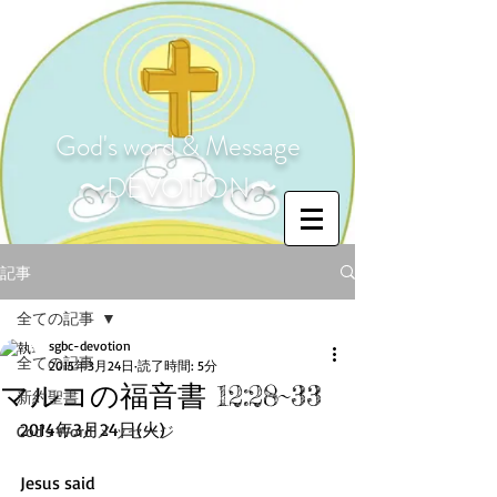
God's word & Message
〜DEVOTION〜
記事
全ての記事
sgbc-devotion
全ての記事
2015年3月24日
読了時間: 5分
マルコの福音書 12:28~33
新約聖書
2014年3月24日(火) 
God's Word メッセージ
Jesus said 