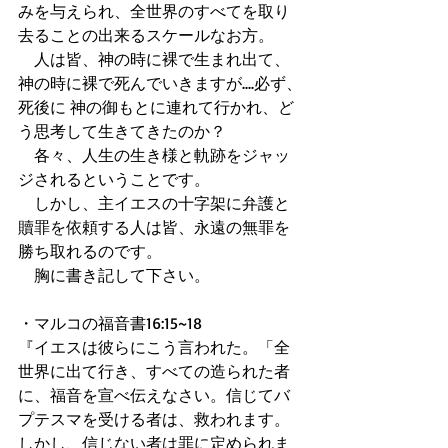
みを与えられ、全世界のすべてを取り
去ることの出来るスケールなお方。 
　人は皆、神の時に裸で生まれ出て、
神の時に裸で死んでいきますが....必ず、
死後に 神の御もとに連れて行かれ、ど
う思考して生きてきたのか？ 
　各々、人生の生き様と軌跡をジャッ
ジされるということです。 
　しかし、主イエスの十字架に弁護と
贖罪を依頼する人は皆、永遠の無罪を
勝ち取れるのです。 
　胸に書き記して下さい。 
・マルコの福音書16:15~18 
『イエスは彼らにこう言われた。「全
世界に出て行き、すべての造られた者
に、福音を宣べ伝えなさい。信じてバ
プテスマを受ける者は、救われます。
しかし、信じない者は罪に定められま