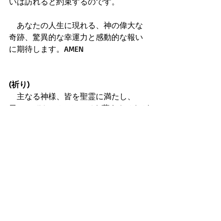
いは訪れると約束するのです。 
　あなたの人生に現れる、神の偉大な
奇跡、驚異的な幸運力と感動的な報い
に期待します。AMEN 
(祈り)
　主なる神様、皆を聖霊に満たし、
日々のBible&メッセージを蓄えさせなが
ら 祈らせ、神の知恵と真理を人生の指
針として、具体的に実践適用出来るよ
うに助け導いて下さい。 
　そうすれば、皆の人生に、神の偉大
な奇跡と、驚異的な幸運力や、感動的
な報いが現れ出すからです！主イエス
のお名前で、期待して祈ります。
AMEN!!!
マルコの福音書