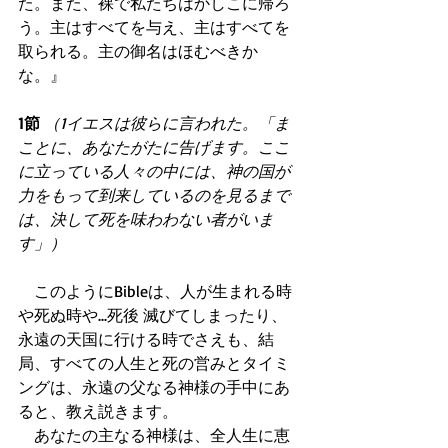
た。また、裸で私たちはかしこに帰ろ
う。主はすべてを与え、主はすべてを
取られる。主の御名はほむべきか
な。』 
1節
（1イエスは彼らに言われた。「ま
ことに、あなたがたに告げます。ここ
に立っている人々の中には、神の国が
力をもって到来しているのを見るまで
は、決して死を味わわない者がいま
す」）
　このようにBibleは、人が生まれる時
や死ぬ時や...死後 滅びてしまったり、
永遠の天国に行ける時でさえも、結
局、すべての人生と死の営みとタイミ
ングは、永遠の父なる神様の手中にあ
ると、教え説きます。 
　あなたの主なる神様は、全人生に恵