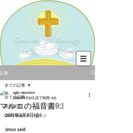
God's word & Message
〜DEVOTION〜
記事
全ての記事
sgbc-devotion
全ての記事
2015年3月6日
読了時間: 4分
マルコの福音書9:1
新約聖書
2015年3月6日(金) 
God's Word メッセージ
Jesus said 