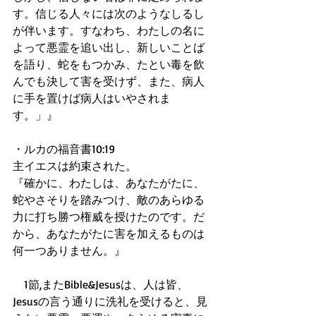
す。信じる人々には次のようなしるし
が伴います。すなわち、わたしの名に
よって悪霊を追い出し、新しいことば
を語り、蛇をもつかみ、たとい毒を飲
んでも決して害を受けず、また、病人
に手を置けば病人はいやされま
す。」』 
・ルカの福音書10:19 
主イエスは約束された。 
『確かに、わたしは、あなたがたに、
蛇やさそりを踏みつけ、敵のあらゆる
力に打ち勝つ権威を授けたのです。だ
から、あなたがたに害を加えるものは
何一つありません。』 
　1節,またBible&Jesusは、人は皆、
Jesusの言う通りに洗礼を受けると、見