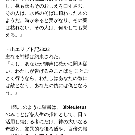
し、昼も夜もそのおしえを口ずさむ。
その人は、水路のそばに植わった木の
ようだ。時が来ると実がなり、その葉
は枯れない。その人は、何をしても栄
える。』 
・出エジプト記23:22 
主なる神様は約束された。 
『もし、あなたが御声に確かに聞き従
い、わたしが告げるみことばを ことご
とく行うなら、わたしはあなたの敵に
は敵となり、あなたの仇には仇となろ
う。』 
　1節,このように聖書は、 Bible&Jesus
のみことばを人生の指針として、日々 
活用し続ける者にだけ、神の大いなる
奇跡と、驚異的な後ろ盾や、百倍の報