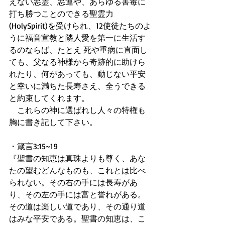
えない悪霊、悪運や、あらゆる害毒に
打ち勝つことのできる聖霊力
(HolySpirit)を受けられ、12使徒たちのよ
うに福音宣教と隣人愛を第一に生活す
るのならば、たとえ 死や重病に直面し
ても、父なる神様から奇跡的に助けら
れたり、何があっても、動じない平安
と幸いに満ちた長寿さえ、全うできる
と約束してくれます。 
　これらの神に選ばれし人々の特権も
胸に書き記して下さい。 
・箴言3:15~19 
『聖書の知恵は真珠よりも尊く、あな
たの望むどんなものも、これとは比べ
られない。その右の手には長寿があ
り、その左の手には富と誉れがある。
その道は楽しい道であり、その通り道
はみな平安である。聖書の知恵は、こ