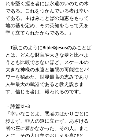
れを堅く握る者には永遠のいのちの木
である。これをつかんでいる者は幸い
である。主はみことばの知恵をもって
地の基を定め、その英知をもって天を
堅く立てられたからである。』 
　1節,このようにBible&Jesusのみことば
とは、どんな財宝や大きな夢と比べよ
うとも比較できないほど、スケールの
大きな神様の永遠と無限の可能性とパ
ワーを秘めた、世界最高の恵みであり
人生最大の武器であると教え説きま
す。信じる者は、報われるのです。 
・詩篇1:1~3 
『幸いなことよ。悪者のはかりごとに
歩まず、罪人の道に立たず、あざける
者の座に着かなかった、その人。まこ
とに、その人は主のおしえを喜びと