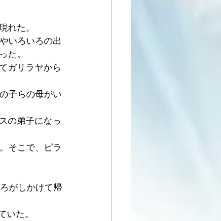
 
現れた。 
震やいろいろの出
った。 
えてガリラヤから
イの子らの母がい
エスの弟子になっ
た。そこで、ピラ
ころがしかけて帰
ていた。 