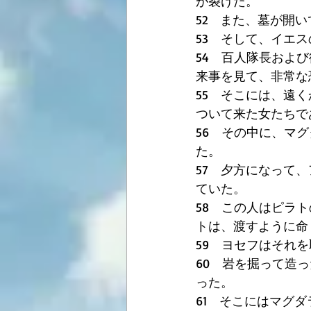
が裂けた。 
52　また、墓が開
53　そして、イエ
54　百人隊長およ
来事を見て、非常な
55　そこには、遠
ついて来た女たちで
56　その中に、マ
た。 
57　夕方になって
ていた。 
58　この人はピラ
トは、渡すように命
59　ヨセフはそれ
60　岩を掘って造
った。 
61　そこにはマグ