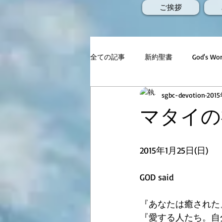
ご挨拶
全ての記事
新約聖書
God's 
sgbc-devotion
201
マタイの福
2015年1月25日(日) 
GOD said
『あなたは癒された
『愛する人たち。自