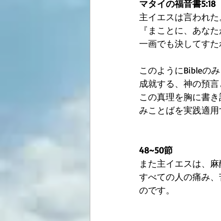
マタイの福音書5:18
主イエスは言われた
『まことに、あなた
一画でも決してすた
このようにBibl
成就する、神の預言
この真理を胸に書き
みことばを実践適用
48~50節
また主イエスは、麻
すべての人の痛み、
のです。 