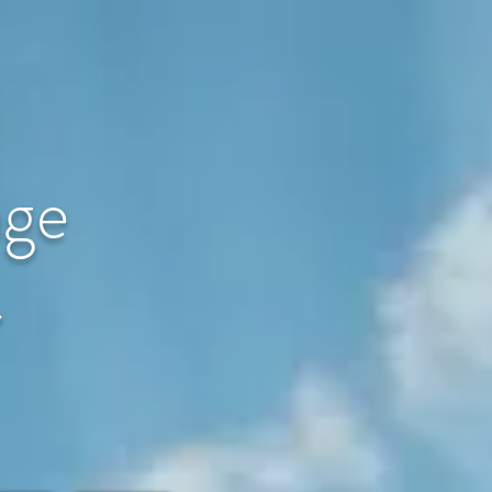
age
〜