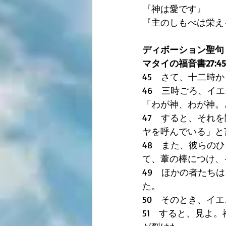
『神は愛です』 
『主のしもべは栄え
ディボーション聖句
マタイの福音書27:45
45　さて、十二時
46　三時ごろ、イ
「わが神、わが神。
47　すると、それ
ヤを呼んでいる」と
48　また、彼らの
て、葦の棒につけ、
49　ほかの者たち
た。 
50　そのとき、イ
51　すると、見よ