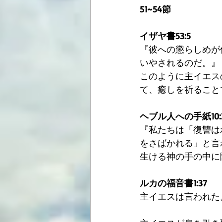
51~54節
イザヤ書53:5
『彼への懲らしめが
いやされるのだ。』
このように主イエス
て、癒しを祈ること
ヘブル人への手紙10:3
『私たちは「復讐は
をさばかれる」と言
生ける神の手の中に
ルカの福音書1:37
主イエスは言われた