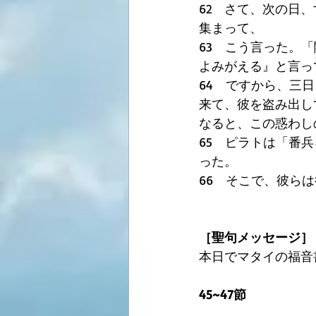
62　さて、次の日
集まって、 
63　こう言った。
よみがえる』と言っ
64　ですから、三
来て、彼を盗み出し
なると、この惑わし
65　ピラトは「番
った。 
66　そこで、彼ら
［聖句メッセージ］
本日でマタイの福音書
45~47節