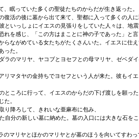
いて、眠っていた多くの聖徒たちのからだが生き返った。
スの復活の後に墓から出て来て、聖都に入って多くの人に
び彼といっしょにイエスの見張りをしていた人々は、地
恐れを感じ、「この方はまことに神の子であった」と言
くからながめている女たちがたくさんいた。イエスに仕
あった。 
グダラのマリヤ、ヤコブとヨセフとの母マリヤ、ゼベダ
、アリマタヤの金持ちでヨセフという人が来た。彼もイ
トのところに行って、イエスのからだの下げ渡しを願っ
じた。 
を取り降ろして、きれいな亜麻布に包み、 
った自分の新しい墓に納めた。墓の入口には大きな石を
ダラのマリヤとほかのマリヤとが墓のほうを向いてすわっ