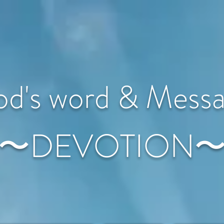
d's word & Mess
〜DEVOTION