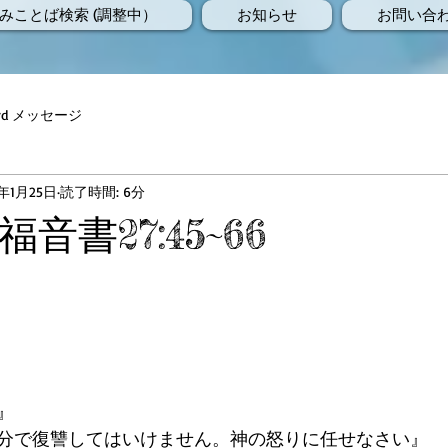
みことば検索 (調整中）
お知らせ
お問い合
Word メッセージ
5年1月25日
読了時間: 6分
音書27:45~66
』 
分で復讐してはいけません。神の怒りに任せなさい』 