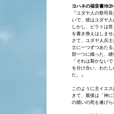
ヨハネの福音書19:21~
『ユダヤ人の祭司長
いで、彼はユダヤ人
しかし、ピラトは答
を書き換えはしませ
さて、ユダヤ人兵士
士に一つずつあたる
部一つに織った、縫
「それは裂かないで
を分け合い、わたし
た。』 
このように主イエス
きて、最後は「神に
の贖いの死を遂げら