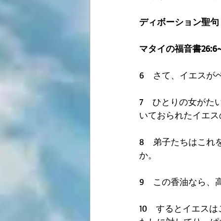
ディボーション聖句
マタイの福音書26:6~
6　さて、イエスが
7　ひとりの女がた
いておられたイエス
8　弟子たちはこれ
か。
9　この香油なら、
10　するとイエス