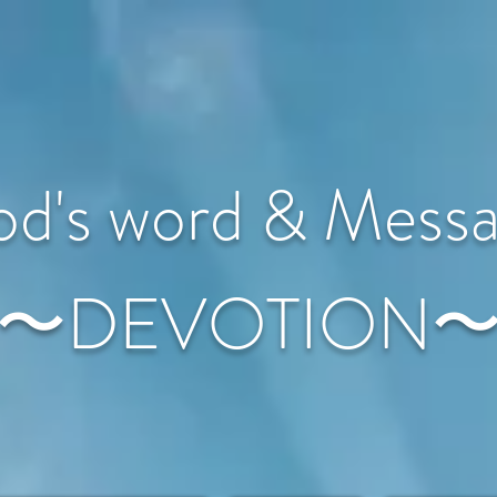
d's word & Mess
〜DEVOTION