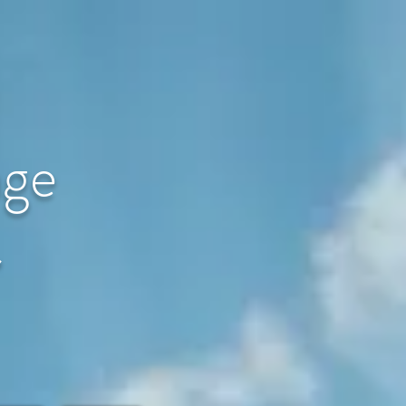
age
〜