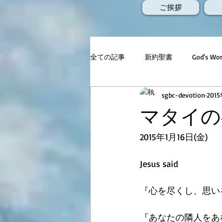
ご挨拶
全ての記事
新約聖書
God's 
sgbc-devotion
201
マタイの福
2015年1月16日(金) 
Jesus said
『心を尽くし、思い
『あなたの隣人をあ