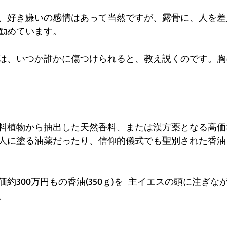
、好き嫌いの感情はあって当然ですが、露骨に、人を差
勧めています。
は、いつか誰かに傷つけられると、教え説くのです。胸
料植物から抽出した天然香料、または漢方薬となる高価
人に塗る油薬だったり、信仰的儀式でも聖別された香油
約300万円もの香油(350ｇ)を  主イエスの頭に注ぎ
。