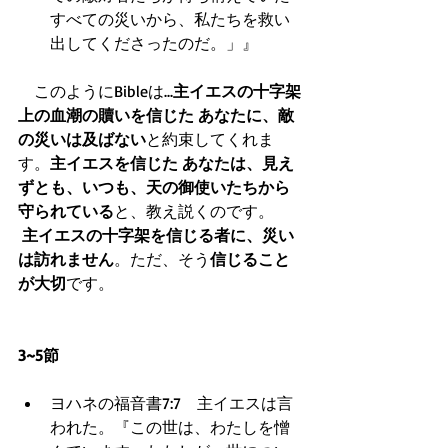
すべての災いから、私たちを救い
出してくださったのだ。」』  
　このようにBibleは...
主イエスの十字架
上の血潮の贖いを信じた あなたに、敵
の災いは及ばない
と約束してくれま
す。
主イエスを信じた あなたは、見え
ずとも、いつも、天の御使いたちから
守られている
と、教え説くのです。 
主イエスの十字架を信じる者に、災い
は訪れません
。ただ、そう
信じること
が大切
です。 
3~5節
ヨハネの福音書7:7　主イエスは言
われた。『この世は、わたしを憎