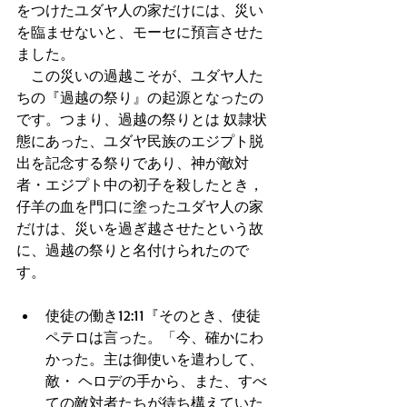
をつけたユダヤ人の家だけには、災い
を臨ませないと、モーセに預言させた
ました。 
　この災いの過越こそが、ユダヤ人た
ちの『過越の祭り』の起源となったの
です。つまり、過越の祭りとは 奴隷状
態にあった、ユダヤ民族のエジプト脱
出を記念する祭りであり、神が敵対
者・エジプト中の初子を殺したとき，
仔羊の血を門口に塗ったユダヤ人の家
だけは、災いを過ぎ越させたという故
に、過越の祭りと名付けられたので
す。
使徒の働き12:11『そのとき、使徒
ペテロは言った。「今、確かにわ
かった。主は御使いを遣わして、
敵・ ヘロデの手から、また、すべ
ての敵対者たちが待ち構えていた 