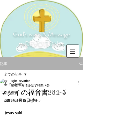
God's word & Message
〜DEVOTION〜
記事
全ての記事
sgbc-devotion
全ての記事
2015年1月15日
読了時間: 4分
マタイの福音書26:1~5
新約聖書
2015年1月15日(木) 
God's Word メッセージ
Jesus said