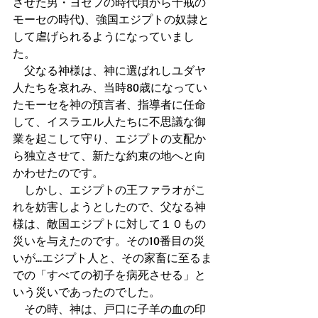
させた男・ヨセフの時代頃から十戒の
モーセの時代)、強国エジプトの奴隷と
して虐げられるようになっていまし
た。 
　父なる神様は、神に選ばれしユダヤ
人たちを哀れみ、当時80歳になってい
たモーセを神の預言者、指導者に任命
して、イスラエル人たちに不思議な御
業を起こして守り、エジプトの支配か
ら独立させて、新たな約束の地へと向
かわせたのです。 
　しかし、エジプトの王ファラオがこ
れを妨害しようとしたので、父なる神
様は、敵国エジプトに対して１０もの
災いを与えたのです。その10番目の災
いが...エジプト人と、その家畜に至るま
での「すべての初子を病死させる」と
いう災いであったのでした。 
　その時、神は、戸口に子羊の血の印