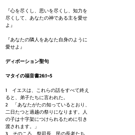
『心を尽くし、思いを尽くし、知力を
尽くして、あなたの神である主を愛せ
よ』
『あなたの隣人をあなた自身のように
愛せよ』
ディボーション聖句
マタイの福音書26:1~5
1　イエスは、これらの話をすべて終え
ると、弟子たちに言われた。 
2　「あなたがたの知っているとおり、
二日たつと過越の祭りになります。人
の子は十字架につけられるために引き
渡されます。」 
3　そのころ、祭司長、民の長老たち