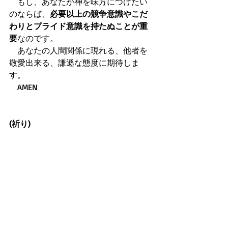
　もし、あなたが神を味方につけたい
のならば、
必要以上の競争意識やこだ
わりとプライド意識を持たぬことが重
要
なのです。 
　あなたの人間関係に現れる、他者を
敬愛出来る、謙遜な態度に期待しま
す。 
　AMEN 
(祈り)
　主なる神様、皆を聖霊に満たし、必
要以上の競争心、プライド意識から開
放させて下さい。そうすれば 皆、もっ
と他者を敬愛できる 謙遜さを手に入れ
られながら、主イエスのような大きな
器ともなれるからです！ 
　主イエスのお名前で、期待して祈り