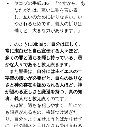
ヤコブの手紙5:16　『ですから、あ
なたがたは、互いに罪を言い表
し、互いのために祈りなさい。い
やされるためです。義人の祈りは
働くと、大きな力があります。』  
　このようにBibleは、
自分は正しく、
常に潔白だと自己宣伝する人々ほど、
多くの罪と過ちを隠し持っている、愚
かな人々である
と教え説きます。 
　また聖書は、
自分には主イエスの十
字架の贖いが必要だと、自らの足りな
さと神の存在を認められる人ほど、神
が認める正しさと謙遜を持つ、真の知
者、義人
だと教え説くのです。 
　人は皆、過ちを犯しやすく、誰にで
も限界があるもの。格好つけ過ぎた
り、自分をよく見せようとばかりせず
に、己の弱さと足りなさも受け入れる