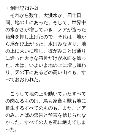
・
創世記7:17~21 
　それから数年、大洪水が、四十日
間、地の上にあった。そして、世界中
の水かさが増していき、ノアが造った
箱舟を押し上げたので、それは、地か
ら浮かび上がった。水はみなぎり、地
の上に大いに増し、彼がみことば通り
に造った大きな箱舟だけが水面を漂っ
た。水は、いよいよ地の上に増し加わ
り、天の下にあるどの高い山々も、す
べておおわれた。
　こうして地の上を動いていたすべて
の肉なるものは、鳥も家畜も獣も地に
群生するすべてのものも、また、ノア
のみことばの忠告と預言を信じられな
かった、すべての人も死に絶えてしま
った。