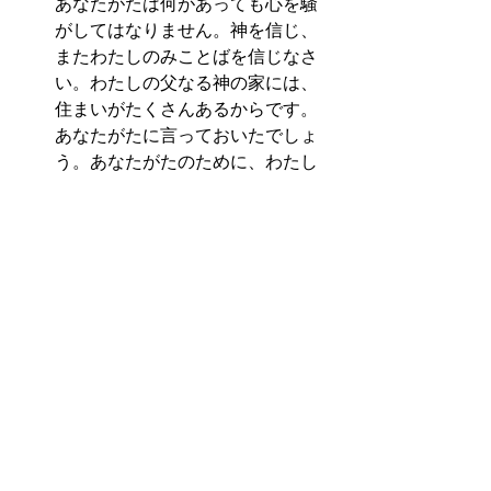
あなたがたは何があっても心を騒
がしてはなりません。神を信じ、
またわたしのみことばを信じなさ
い。わたしの父なる神の家には、
住まいがたくさんあるからです。
あなたがたに言っておいたでしょ
う。あなたがたのために、わたし
は神の国にあなたの場所を備えに
行ったのです。」』  
　このように
Bibleは、主イエスを信じ
て、こうして日々のBibleメッセージに
耳を傾けられる人には、全く恐れなど
要らないと約束してくれます。あなた
には永遠の神のゆるしと居場所が約束
されているからなのです。
　あなたの人生に現れる、真心から人
を救おうとする神からの愛力と、すべ