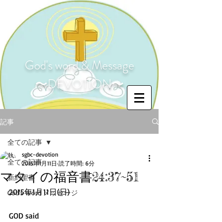
God's word & Message
〜DEVOTION〜
記事
全ての記事
sgbc-devotion
全ての記事
2015年1月11日
読了時間: 6分
マタイの福音書24:37~51
新約聖書
2015年1月11日(日) 
God's Word メッセージ
GOD said