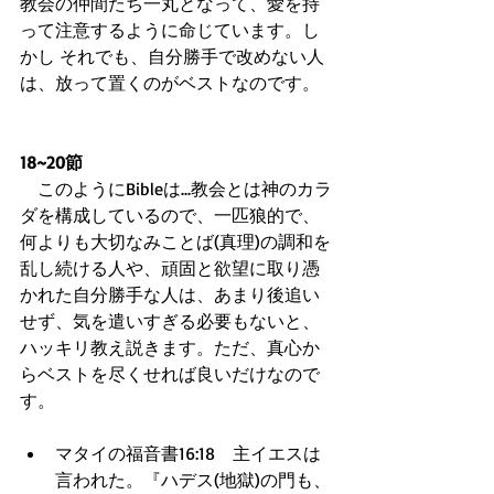
教会の仲間たち一丸となって、愛を持
って注意するように命じています。し
かし それでも、自分勝手で改めない人
は、放って置くのがベストなのです。
18~20節
　このようにBibleは...教会とは神のカラ
ダを構成しているので、一匹狼的で、
何よりも大切なみことば(真理)の調和を
乱し続ける人や、頑固と欲望に取り憑
かれた自分勝手な人は、あまり後追い
せず、気を遣いすぎる必要もないと、
ハッキリ教え説きます。ただ、真心か
らベストを尽くせれば良いだけなので
す。
マタイの福音書16:18　主イエスは
言われた。『ハデス(地獄)の門も、