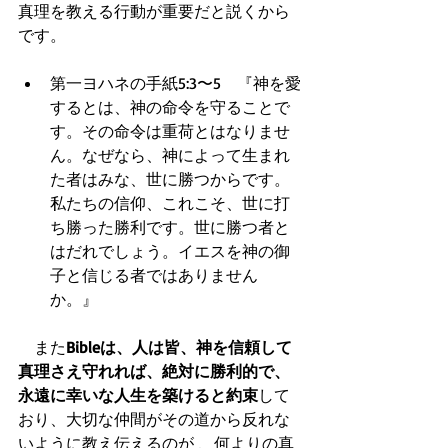
真理を教える行動が重要だと説くから
です。
第一ヨハネの手紙5:3〜5　『神を愛
するとは、神の命令を守ることで
す。その命令は重荷とはなりませ
ん。なぜなら、神によって生まれ
た者はみな、世に勝つからです。
私たちの信仰、これこそ、世に打
ち勝った勝利です。世に勝つ者と
はだれでしょう。イエスを神の御
子と信じる者ではありません
か。』  
　また
Bibleは、人は皆、神を信頼して
真理さえ守れれば、絶対に勝利的で、
永遠に幸いな人生を築けると約束
して
おり、大切な仲間がその道から反れな
いように教え伝えるのが 、何よりの真