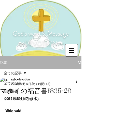
God's word & Message
〜DEVOTION〜
記事
全ての記事
sgbc-devotion
全ての記事
2014年12月17日
読了時間: 6分
マタイの福音書18:15~20
新約聖書
2014年12月17日(水) 
God's Word メッセージ
Bible said